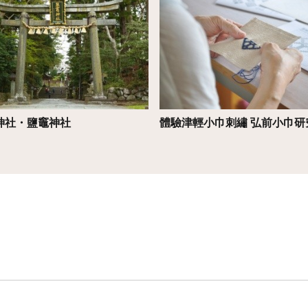
神社・鹽竈神社
體驗津輕小巾刺繡 弘前小巾研