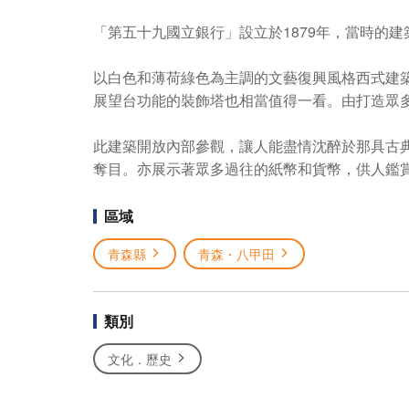
「第五十九國立銀行」設立於1879年，當時的
以白色和薄荷綠色為主調的文藝復興風格西式建
展望台功能的裝飾塔也相當值得一看。由打造眾
此建築開放內部參觀，讓人能盡情沈醉於那具古
奪目。亦展示著眾多過往的紙幣和貨幣，供人鑑
區域
青森縣
青森・八甲田
類別
文化．歷史