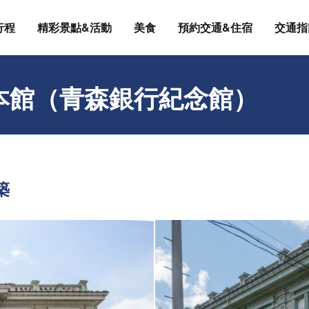
行程
精彩景點&活動
美食
預約交通&住宿
交通指
本館（青森銀行紀念館）
築