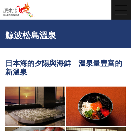
鯨波松島溫泉
日本海的夕陽與海鮮 溫泉量豐富的
新溫泉