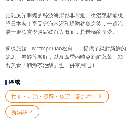
距離風光明媚的鯨波海岸也非常近，從溫泉就能眺
望日本海！享受完海水浴和堤防釣魚之後，一邊泡
湯一邊欣賞夕陽緩緩沉入海面，是最棒的享受。
獨棟旅館「Metroporitan松島」，提供了絕對新鮮的
鮑魚、赤鯥等海鮮，以及四季的時令新鮮蔬菜。知
名美食「鯛魚茶泡飯」也一併享用吧！
區域
柏崎・寺泊・長岡・魚沼（湯之谷）
新潟縣