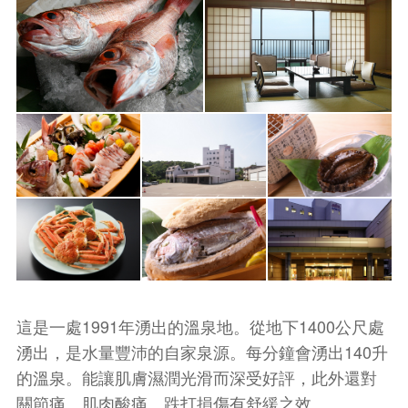
這是一處1991年湧出的溫泉地。從地下1400公尺處
湧出，是水量豐沛的自家泉源。每分鐘會湧出140升
的溫泉。能讓肌膚濕潤光滑而深受好評，此外還對
關節痛、肌肉酸痛、跌打損傷有舒緩之效。