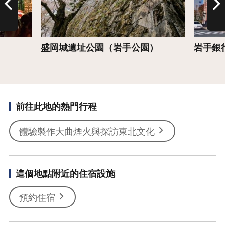
盛岡城遺址公園（岩手公園）
岩手銀
前往此地的熱門行程
體驗製作大曲煙火與探訪東北文化
這個地點附近的住宿設施
預約住宿