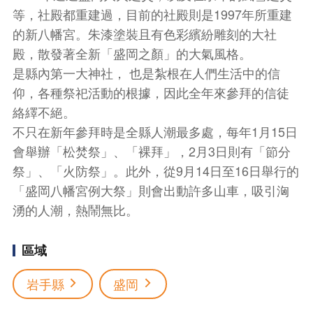
等，社殿都重建過，目前的社殿則是1997年所重建
的新八幡宮。朱漆塗裝且有色彩繽紛雕刻的大社
殿，散發著全新「盛岡之顏」的大氣風格。
是縣內第一大神社， 也是紮根在人們生活中的信
仰，各種祭祀活動的根據，因此全年來參拜的信徒
絡繹不絕。
不只在新年參拜時是全縣人潮最多處，每年1月15日
會舉辦「松焚祭」、「裸拜」，2月3日則有「節分
祭」、「火防祭」。此外，從9月14日至16日舉行的
「盛岡八幡宮例大祭」則會出動許多山車，吸引洶
湧的人潮，熱鬧無比。
區域
岩手縣
盛岡