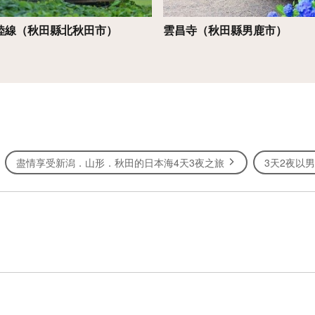
陸線（秋田縣北秋田市）
雲昌寺（秋田縣男鹿市）
盡情享受新潟．山形．秋田的日本海4天3夜之旅
3天2夜以男鹿