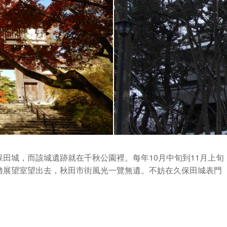
田城，而該城遺跡就在千秋公園裡。每年10月中旬到11月上旬
櫓展望室望出去，秋田市街風光一覽無遺。不妨在久保田城表門
。