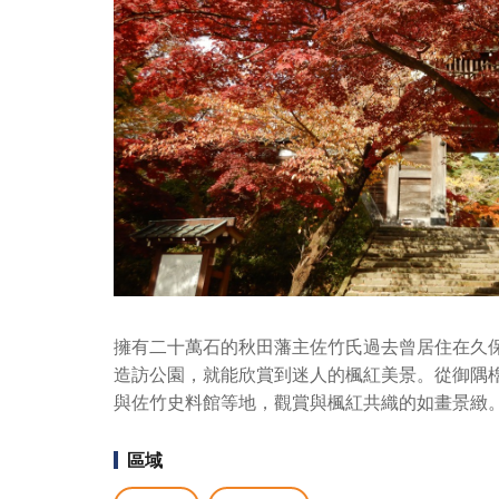
擁有二十萬石的秋田藩主佐竹氏過去曾居住在久保
造訪公園，就能欣賞到迷人的楓紅美景。從御隅
與佐竹史料館等地，觀賞與楓紅共織的如畫景緻
區域