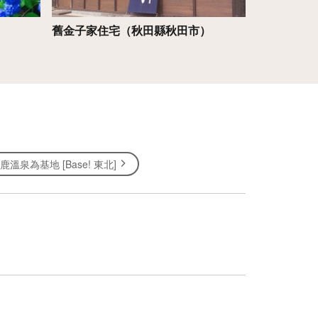
舊金子家住宅（秋田縣秋田市）
角館武家屋
溫泉為基地 [Base! 東北]