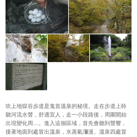
吹上地獄谷歩道是鬼首溫泉的秘境。走在步道上聆
聽河流水聲，舒適宜人，走一小段路後，周圍開始
出現變化周…。進入這個區域，首先會聽到聲響，
接著地面到處冒出溫泉，水蒸氣瀰漫。溫泉四處冒