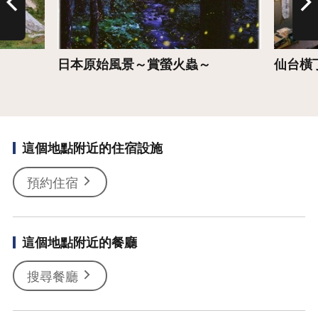
日本原始風景～賞螢火蟲～
仙台橫
這個地點附近的住宿設施
預約住宿
這個地點附近的餐廳
搜尋餐廳