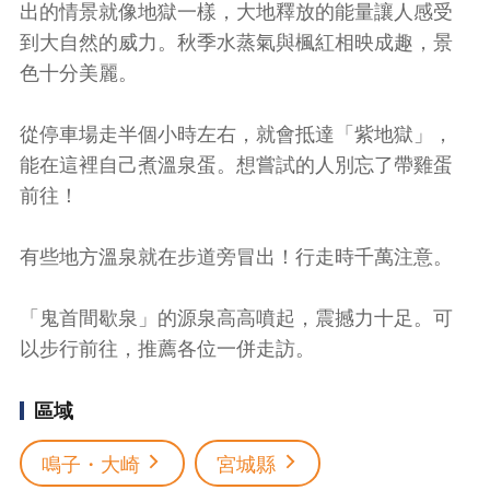
出的情景就像地獄一樣，大地釋放的能量讓人感受
到大自然的威力。秋季水蒸氣與楓紅相映成趣，景
色十分美麗。
從停車場走半個小時左右，就會抵達「紫地獄」，
能在這裡自己煮溫泉蛋。想嘗試的人別忘了帶雞蛋
前往！
有些地方溫泉就在步道旁冒出！行走時千萬注意。
「鬼首間歇泉」的源泉高高噴起，震撼力十足。可
以步行前往，推薦各位一併走訪。
區域
鳴子・大崎
宮城縣