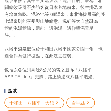
溫泉眾多，其中玉川溫泉以「能治百病」著稱，相
關療效吸引不少訪客從日本各地前來。後生掛溫泉
有箱蒸魚吃、泥浴池等7種溫泉，東北海拔最高的藤
七溫泉則能享受與山地綠意、楓紅等大自然融為一
體的泡湯體驗，還能一邊泡湯一邊仰望滿天星
斗。。
八幡平溫泉鄉位於十和田八幡平國家公園一角，也
適合作為健行據點，在此洗去疲勞。
也推薦各位到高達8公尺的雪之迴廊「八幡平
ASPITE Line」兜風，路上繞過來八幡平泡湯。
區域
十和田・八幡平・大館
岩手縣