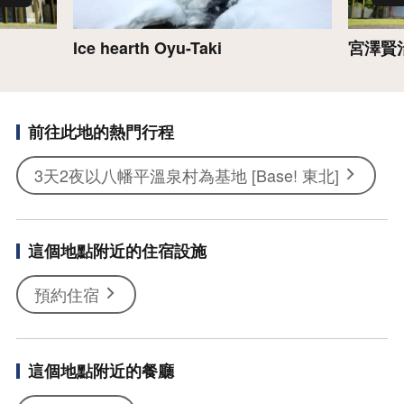
Ice hearth Oyu-Taki
宮澤賢
前往此地的熱門行程
3天2夜以八幡平溫泉村為基地 [Base! 東北]
這個地點附近的住宿設施
預約住宿
這個地點附近的餐廳