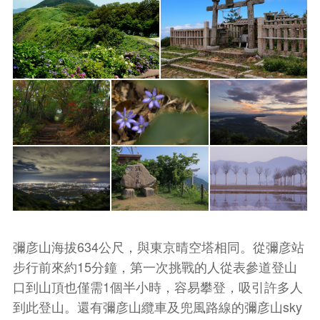
彌彦山海拔634公尺，與東京晴空塔相同。從彌彦站
步行前來約15分鐘，第一次挑戰的人從表參道登山
口到山頂也僅需1個半小時，容易攀登，吸引許多人
到此登山。還有彌彦山纜車及兜風路線的彌彦山sky