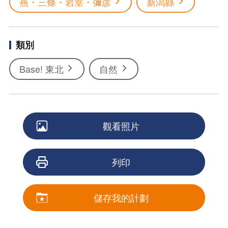
燕・三條・岩室・彌彦
新潟縣
類別
Base! 東北
自然
觀看照片
列印
儲存我的計劃