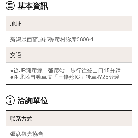
基本資訊
地址
新潟県西蒲原郡弥彦村弥彦3606-1
交通
●從JR彌彦線「彌彦站」步行往登山口15分鐘
●距北陸自動車道「三條燕IC」後車程25分鐘
洽詢單位
联系方式
彌彦觀光協會