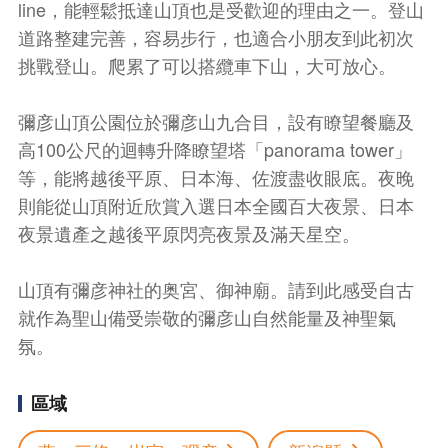
line，能輕鬆抵達山頂也是受歡迎的理由之一。登山
道路整建完善，容易步行，也適合小朋友到此初次
挑戰登山。爬累了可以搭纜車下山，大可放心。
彌彦山頂公園位於彌彦山九合目，設有瞭望餐廳及
高100公尺的迴轉升降瞭望塔「panorama tower」
等，能將越後平原、日本海、佐渡盡收眼底。夜晚
則能從山頂附近欣賞入選日本全國百大夜景、日本
夜景遺產之越後平原閃亮夜景及滿天星空。
山頂有彌彦神社的奥宮、御神廟。請到此感受自古
就作為聖山備受崇敬的彌彦山自然能量及神聖氣
氛。
區域