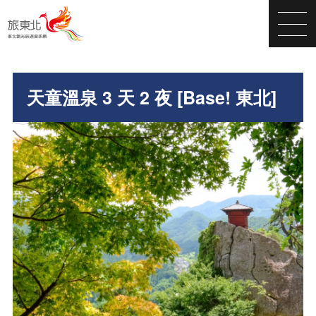
天童溫泉 3 天 2 夜 [Base! 東北]