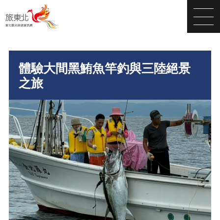
體驗大間黑鮪魚竿釣與三陸絕景
之旅