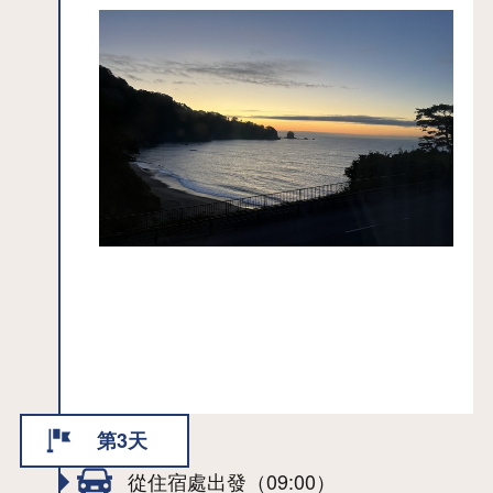
了各種獨一無二的景色。這裡的景色大
受鳥觀圖繪師・吉田初三郎、日本畫畫
家・東山魁夷等文人雅士的喜愛，他們
也留下了許多種差的風景畫。
《葦毛崎展望台》是一個位於海岬的展
望台，在幕末時代用來監視外國的船
隻，在太平洋戰爭時期為日軍所用，今
日則以名勝之姿讓世人一飽眼福。《中
須賀》沿著礁岩的入海口，設有遊步
道。受到下坡風的影響，這裡有在高山
才看得見的多種群生植物，為遊步道的
散步行程更添樂趣。《釜口》一詞的由
來，取自入海口處水裡的一顆大岩石，
因其形狀有如鐵鍋，因此有「釜口」之
稱。《大須賀海岸》是個珍貴的鳴砂砂
第3天
濱。這裡的白色砂濱綿延約2.3km，是東
從住宿處出發（09:00）