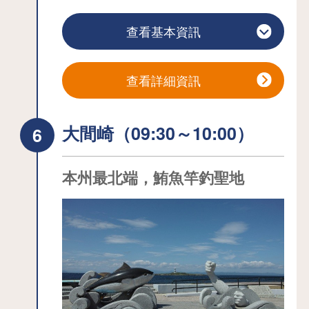
嘗試一本釣黑鮪魚。請好好享受這只有
高的歷史價值，於 2009 年 12 月被指定
大間町才能體驗到的與大間黑鮪魚的激
為國家重要文化財產。 特別是重力拱石
查看基本資訊
烈戰鬥。捕獲的黑鮪魚可以帶回家， 但
堰「沁水堰」，在現存的堰中是極為罕
根據捕撈規定，30公斤以下的鮪魚必須
見的。
要放生。 *帶回家=家庭郵件（貨到付
查看詳細資訊
北洋館 建於 1916 年，是前海軍大湊陽
款）*僅限日本國內
光部的水光社（海軍官員社交會館），
現在是海上自衛隊大湊地區隊的博物
大間崎（09:30～10:00）
館。 館內展示了從 1902 年海軍大湊魚
雷團成立至今的珍貴文獻。
本州最北端，鮪魚竿釣聖地
日本館（2 號館） 建於 1914 年，是前
海軍大湊餘部的軍官官邸。 現在被指定
為市有形文化財，是文化活動和交流的
設施。
安土館 該設施的內部和外部設計靈感
來自於前海軍大湊港部的實際建築，讓
人聯想到明治和大正時代。 館內設有原