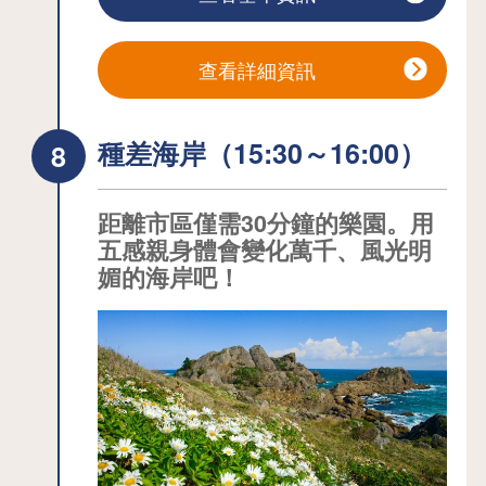
友玩耍的室內遊樂場等，讓全家人都能
盡興！
查看詳細資訊
士林村。一個飲食區，在市集大樓購買
種差海岸（15:30～16:00）
的食物可以直接在現場用木炭燒烤食
用。開放時間：9:00-17:00休息日：週三
休息。費用（2 小時）：成人：500 日元
距離市區僅需30分鐘的樂園。用
五感親身體會變化萬千、風光明
／小學生：200 日元／幼兒：免費
媚的海岸吧！
截至 2024 年 9 月 30 日的資訊。