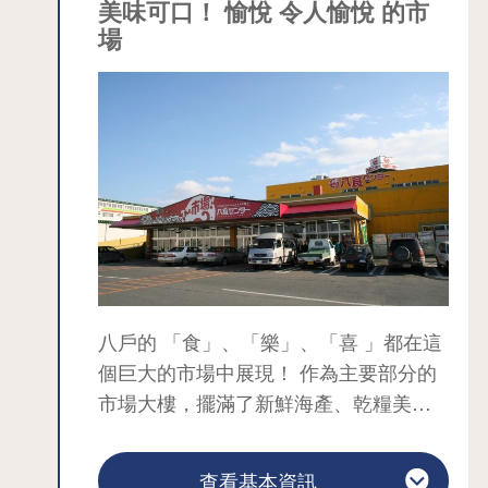
輕海峽攝取豐富養分後，秋季到冬季間
美味可口！ 愉悅 令人愉悅 的市
讓人失去一周幾天的感覺。 在睦市，您
移動到大間海域，是最好吃的季節。天
場
可以品嚐到各單位根據自己獨特的秘方
然鮪魚油花美味，各位不妨到此品嚐道
所選出的咖哩，例如大湊海上自衛隊大
地的竿釣新鮮頂級鮪魚，享用奢華美
湊基地所屬的船隻。
味。
搭計程車前往大間航運碼頭約10分鐘，
可以在此搭乘前往函館的渡輪。不少人
會利用渡輪出發前的時間到此一遊。
八戶的 「食」、「樂」、「喜 」都在這
個巨大的市場中展現！ 作為主要部分的
市場大樓，擺滿了新鮮海產、乾糧美
食、紀念品以及其他八戶地區的特產。
此外，還有飲食區、活動大廳、供小朋
查看基本資訊