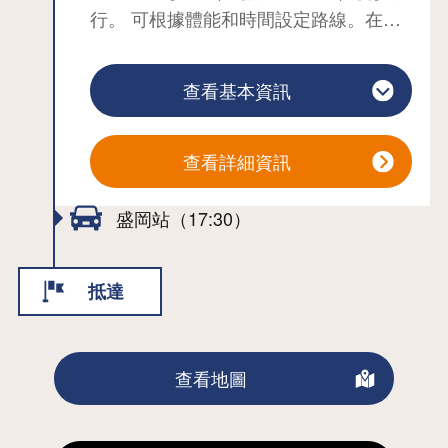
行。 可根據體能和時間設定路線。在自
然資源豐富的田野畑村，還有 「徒步
100 勝地北山崎自然步道 」和 「卯之洲
查看基本資訊
懸崖自然步道」。 還有三陸地質公園、
地震遺跡等重點景點。當您了解其背後
的背景和故事時，一段行走和感受的旅
查看詳細資訊
程會變得更加豐富。 導遊會根據不同的
路線告訴您眼前的花是什麼、遠處的懸
盛岡站（17:30）
崖上有什麼樣的鳥巢、人工挖掘的隧道
是如何建造的等等。
抵達
查看地圖