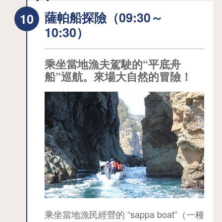
北地區內能夠散步其中的最大砂濱。
《嗚砂》你可以在大須賀海岸體驗砂濱
薩帕船探險（09:30～
的樂趣，這些砂粒一旦受到磨擦就會發
10:30）
出「啾、啾、啾」的聲音。這是有稜有
角的石英砂，在沒有任何付著物的乾淨
乘坐當地漁夫駕駛的“平底舟
狀態下，以及乾燥的狀態下才會發出的
船”巡航。來場大自然的冒險！
聲音。《白岩》因鸕鶿的糞而變成白
色，所以被稱為「白岩」。岩石的白、
天空及海水的藍、以及松樹的綠，讓這
裡成為一處美麗的景點。《淀之松原》
這裡有許多樹齡超過100年以上的松樹，
漫步在遊步道的同時，可以從林間眺望
遠方的海岸美景。《天然的原生草地》
覆蓋在河階上的原生草地滿滿的延伸到
海岸邊際，開闊的視野可將太平洋的美
景一併盡收眼底。另外還可以看到一路
乘坐當地漁民經營的 “sappa boat”（一種