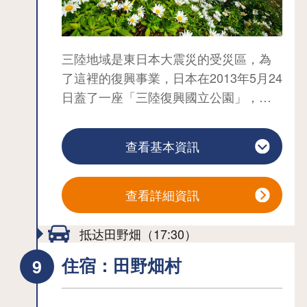
三陸地域是東日本大震災的受災區，為
了這裡的復興事業，日本在2013年5月24
日蓋了一座「三陸復興國立公園」，這
個公園也涵蓋了人稱「絕景寶庫」的
「種差海岸」。這裡的美景，榮獲國際
查看基本資訊
旅遊評論網站「貓途鷹
（TripAdvisor）」給予「卓越」
（Excellence）的高度認證。有超過650
查看詳細資訊
種原生植物，在初夏到秋季之間還會開
出美麗的花朵，名為「花之渚」。無論
抵达田野畑（17:30）
是黑尾鷗的繁殖地「蕪島」、可以眺望
住宿：田野畑村
美景的「葦毛崎展望台」、還是沿海的
原生草地，全長大約12km的海岸線充滿