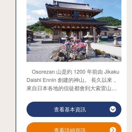
11 月底的週六、週日及公眾假期，其他
日期依需求而定）。
舊大湊水源地供水設施 這座石造建築
位於睦津市內著名的櫻花觀賞地，縣內
外許多人都會到訪的水源池公園內，主
要目的是為了確保1902年開設的舊海軍
大湊水燈隊的船隻供給用水。 作為東北
地區最早建造的現代水利設施，具有很
高的歷史價值，於 2009 年 12 月被指定
Osorezan 山是約 1200 年前由 Jikaku
為國家重要文化財產。 特別是重力拱石
Daishi Ennin 創建的神山。 長久以來，
堰「沁水堰」，在現存的堰中是極為罕
來自日本各地的信徒都會到大索雷山參
見的。
拜，每年 7 月的大索雷山大祭和 10 月的
北洋館 建於 1916 年，是前海軍大湊陽
秋季朝聖，每天都會吸引許多人到此悼
查看基本資訊
光部的水光社（海軍官員社交會館），
念親人，追思至親。 千百年来，「人死
現在是海上自衛隊大湊地區隊的博物
上山 」这一朴素的信仰和祈愿世代相
館。 館內展示了從 1902 年海軍大湊魚
传。
查看詳細資訊