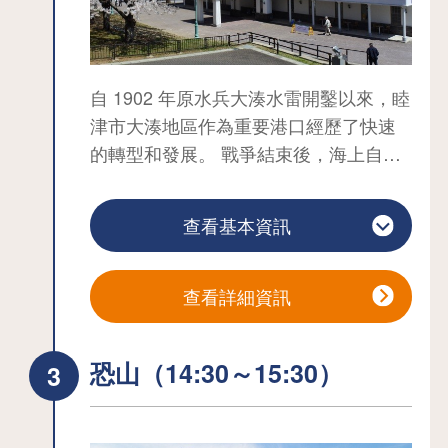
自 1902 年原水兵大湊水雷開鑿以來，睦
津市大湊地區作為重要港口經歷了快速
的轉型和發展。 戰爭結束後，海上自衛
隊大湊地區隊成立，該地區成為北部的
重要防禦基地。 明治時代的海軍設施散
查看基本資訊
佈在水源池公園和海上自衛隊大湊地區
部隊周圍，保留了當時的遺跡。 該市將
整個地區開發為 「北方的守護者--大
查看詳細資訊
湊」。 從 JR 大湊車站開車約 10 分鐘
即可到達此區。 也有志願導遊帶遊客參
恐山（14:30～15:30）
觀此區域（4 月中旬至 11 月底的週六、
週日和公眾假期。 其他日期依需求而
定）。 提供義工導遊服務（4 月中旬至