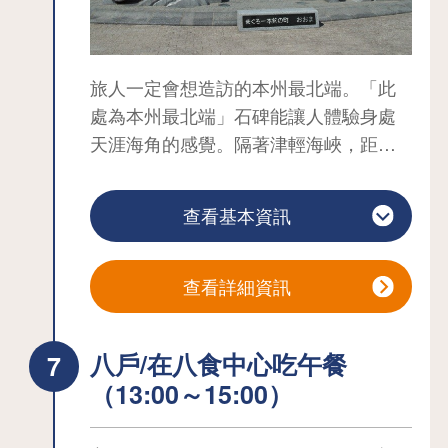
創商品等銷售區，以及多功能社交室
（需收費）。
觀海亭 從海拔 55 公尺的展望台可以眺
旅人一定會想造訪的本州最北端。「此
望下方的睦津灣、八甲田山脈、白崎地
處為本州最北端」石碑能讓人體驗身處
區，以及蘆崎（沙嘴）美麗的自然景觀
天涯海角的感覺。隔著津輕海峽，距離
和停泊在蘆崎灣的海上自衛隊軍艦。
北海道汐首崎只有短短17.5公里。天氣
當地美食 (1) 海軍丸子：據說海軍丸子
晴朗時據說能遠眺函館五稜郭塔。
是根據海軍的食譜製作的，起源於大
查看基本資訊
以大間漁夫竿釣的440公斤鮪魚為主題之
分。 這些海軍炸丸子是根據 1908 年增
紀念碑最適合合影留念。紀念碑旁還有
補和修訂的《海軍炸丸子技術參考書》
觀光服務中心「大間崎Rest House」，
查看詳細資訊
複製和烹調的，市內的商店遵循這本參
只要花200日圓就能拿到「本州最北端大
考書中的食譜，使用稱為 het 的牛肉油
間崎抵達證書」，不妨買來作為旅遊紀
脂烹調。
八戶/在八食中心吃午餐
念。
(ii) 大湊海上自衛隊咖哩飯：海上自衛
（13:00～15:00）
大間町產鮪魚以「大間鮪魚」為品牌馳
隊有每逢星期五吃咖哩飯的習俗，因為
名日本全國，屬於頂級魚種。鮪魚在津
在航行途中，外面的景色很少改變，會