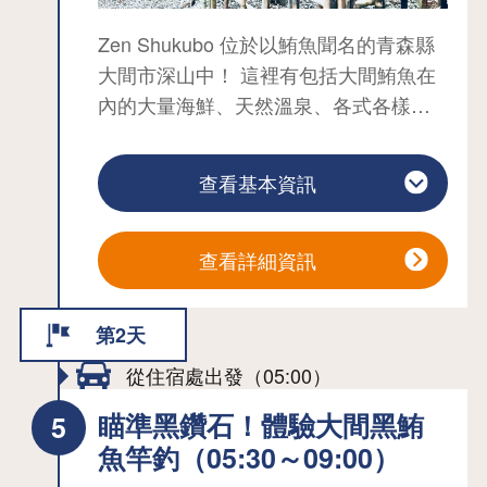
分。 這些海軍炸丸子是根據 1908 年增
Osorezan 寺辦事處 0175-22-3825
Zen Shukubo 位於以鮪魚聞名的青森縣
補和修訂的《海軍炸丸子技術參考書》
費用和詳細資訊截至 2022 年 7 月 11
大間市深山中！ 這裡有包括大間鮪魚在
複製和烹調的，市內的商店遵循這本參
日。
內的大量海鮮、天然溫泉、各式各樣的
考書中的食譜，使用稱為 het 的牛肉油
禪意體驗以及素食料理，提供您非一般
脂烹調。
的體驗。 在深山中的禪寺、充滿自然氣
(ii) 大湊海上自衛隊咖哩飯：海上自衛
查看基本資訊
息的漁村，讓您的心靈得到休息，培養
隊有每逢星期五吃咖哩飯的習俗，因為
活在 「現在 」的活力，如何？
在航行途中，外面的景色很少改變，會
讓人失去一周幾天的感覺。 在睦市，您
查看詳細資訊
可以品嚐到各單位根據自己獨特的秘方
所選出的咖哩，例如大湊海上自衛隊大
第2天
湊基地所屬的船隻。自 1902 年原水兵大
從住宿處出發（05:00）
湊水雷開鑿以來，睦津市大湊地區作為
重要港口經歷了快速的轉型和發展。 戰
瞄準黑鑽石！體驗大間黑鮪
爭結束後，海上自衛隊大湊地區隊成
魚竿釣（05:30～09:00）
立，該地區成為北部的重要防禦基地。