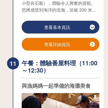
延伸到南端大久喜的岩山。
小型岩石船），體驗令人興奮的巡航。
*2020年2月29日更新。
您將感受到海洋的浩瀚，並被 200 米高
的懸崖所震撼。小船會穿過幾乎觸及岩
石表麵的狹窄岩石，讓您與懸崖峭壁和
查看基本資訊
奇形怪狀的岩石近距離接觸，充分領略
田野畑海岸線的力量和動感。小船的搖
晃和改變航向時船身的傾斜是探險的精
查看詳細資訊
髓所在。雖然沒有什麽技巧，但全身心
感受到的快感就像主題公園裏的自然景
午餐：體驗番屋料理（11:00
點一樣。在 60 分鍾的行程中，您還可以
～12:30）
與漁民進行互動。
※出於安全考慮，每艘船上必須有一名懂
日語的人陪同。
與漁媽媽一起準備的海灘美食