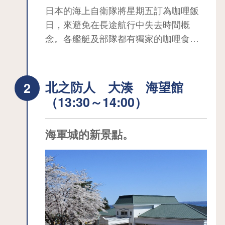
日本的海上自衛隊將星期五訂為咖哩飯
日，來避免在長途航行中失去時間概
念。各艦艇及部隊都有獨家的咖哩食
譜，其口味是支撐隊員堅持下去的動
力。現在在陸奧市內的餐廳，可以品嚐
到隸屬於大湊基地的6支部隊的特色咖
北之防人 大湊 海望館
哩。
（13:30～14:00）
海軍城的新景點。