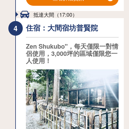
雷團成立至今的珍貴文獻。
1, Osorezan 大祭典 (7 月 20-24 日) - 每
日本館（2 號館） 建於 1914 年，是前
年都有許多的朝聖者參加，祭典中會有
抵達大間（17:00）
海軍大湊餘部的軍官官邸。 現在被指定
上山儀式、Daihannya 祈禱儀式和大供
住宿：大間宿坊普賢院
為市有形文化財，是文化活動和交流的
糧儀式。
設施。
2、Osorezan 秋季朝聖（連續 3 天假
安土館 該設施的內部和外部設計靈感
Zen Shukubo"，每天僅限一對情
期，最後一天為運動會日）- 秋季朝聖期
來自於前海軍大湊港部的實際建築，讓
侶使用，3,000坪的區域僅限您一
間會舉行 Daisegaki 紀念儀式和 Dai
人使用！
人聯想到明治和大正時代。 館內設有原
Hannya 祈禱儀式。有關 2022 年的資
創商品等銷售區，以及多功能社交室
訊，請洽詢。
（需收費）。
觀海亭 從海拔 55 公尺的展望台可以眺
望下方的睦津灣、八甲田山脈、白崎地
3.Shojin ryori - 可在 Jikido Shukubo 餐
區，以及蘆崎（沙嘴）美麗的自然景觀
廳享用 Shojin ryori（素食）。 允許人
和停泊在蘆崎灣的海上自衛隊軍艦。
數：五人以上的團體（*需至少提前一週
當地美食 (1) 海軍丸子：據說海軍丸子
預約）。 費用：每人 2,500 日圓 (*需
是根據海軍的食譜製作的，起源於大
另付入場費 500 日圓)。 諮詢：