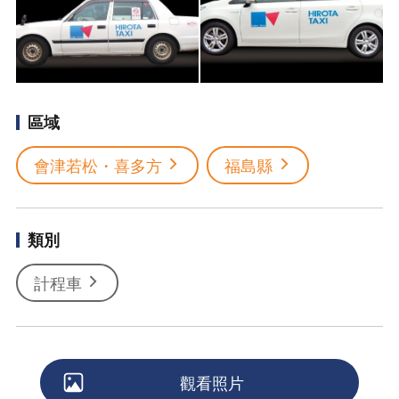
區域
會津若松・喜多方
福島縣
類別
計程車
觀看照片