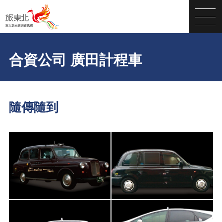
合資公司 廣田計程車
隨傳隨到