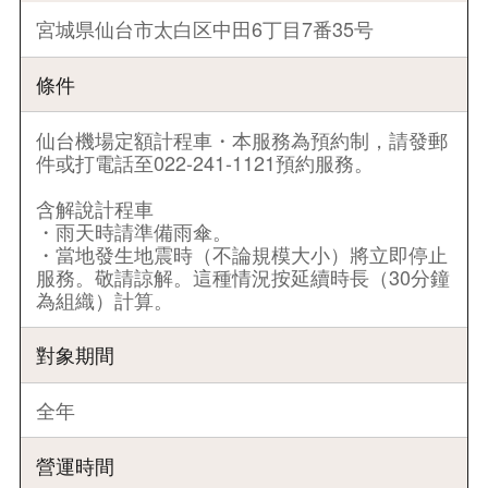
宮城県仙台市太白区中田6丁目7番35号
條件
仙台機場定額計程車・本服務為預約制，請發郵
件或打電話至022-241-1121預約服務。
含解說計程車
・雨天時請準備雨傘。
・當地發生地震時（不論規模大小）將立即停止
服務。敬請諒解。這種情況按延續時長（30分鐘
為組織）計算。
對象期間
全年
營運時間