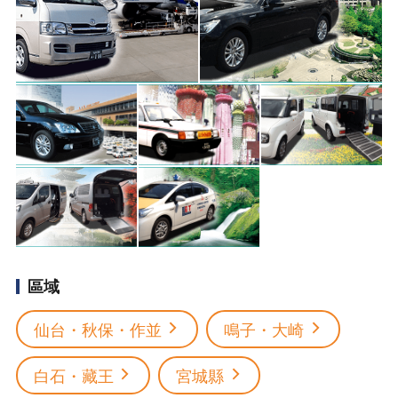
區域
仙台・秋保・作並
鳴子・大崎
白石・藏王
宮城縣