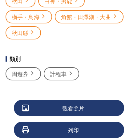
秋田
白神・男鹿
橫手・鳥海
角館・田澤湖・大曲
秋田縣
類別
周遊券
計程車
觀看照片
列印