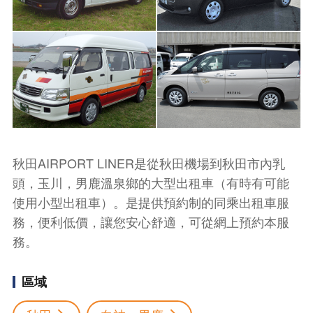
秋⽥AIRPORT LINER是從秋⽥機場到秋⽥市內乳
頭，⽟川，男⿅溫泉鄉的⼤型出租⾞（有時有可能
使⽤⼩型出租⾞）。是提供預約制的同乘出租⾞服
務，便利低價，讓您安⼼舒適，可從網上預約本服
務。
區域