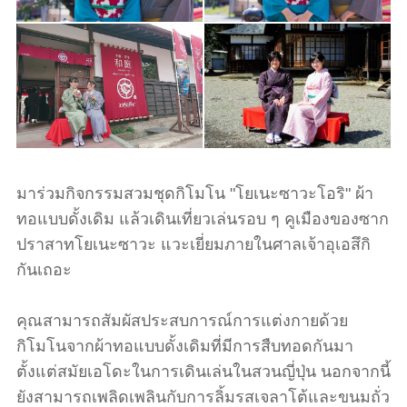
มาร่วมกิจกรรมสวมชุดกิโมโน "โยเนะซาวะโอริ" ผ้า
ทอแบบดั้งเดิม แล้วเดินเที่ยวเล่นรอบ ๆ คูเมืองของซาก
ปราสาทโยเนะซาวะ แวะเยี่ยมภายในศาลเจ้าอุเอสึกิ
กันเถอะ
คุณสามารถสัมผัสประสบการณ์การแต่งกายด้วย
กิโมโนจากผ้าทอแบบดั้งเดิมที่มีการสืบทอดกันมา
ตั้งแต่สมัยเอโดะในการเดินเล่นในสวนญี่ปุ่น นอกจากนี้
ยังสามารถเพลิดเพลินกับการลิ้มรสเจลาโต้และขนมถั่ว