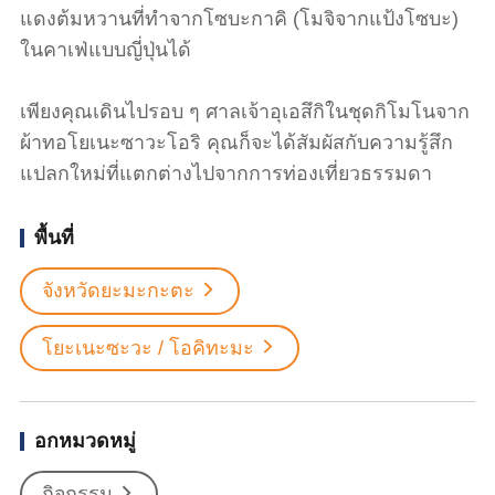
แดงต้มหวานที่ทำจากโซบะกาคิ (โมจิจากแป้งโซบะ)
ในคาเฟ่แบบญี่ปุ่นได้
เพียงคุณเดินไปรอบ ๆ ศาลเจ้าอุเอสึกิในชุดกิโมโนจาก
ผ้าทอโยเนะซาวะโอริ คุณก็จะได้สัมผัสกับความรู้สึก
แปลกใหม่ที่แตกต่างไปจากการท่องเที่ยวธรรมดา
พื้นที่
จังหวัดยะมะกะตะ
โยะเนะซะวะ / โอคิทะมะ
อกหมวดหมู่
กิจกรรม