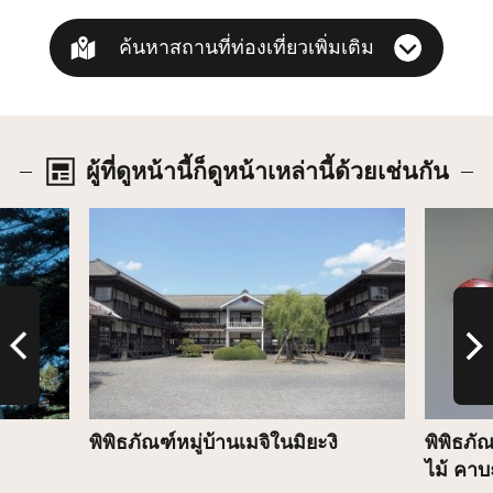
ค้นหาสถานที่ท่องเที่ยวเพิ่มเติม
ผู้ที่ดูหน้านี้ก็ดูหน้าเหล่านี้ด้วยเช่นกัน
รายละเอียด
รายละเ
พิพิธภัณฑ์หมู่บ้านเมจิในมิยะงิ
พิพิธภ
ไม้ คา