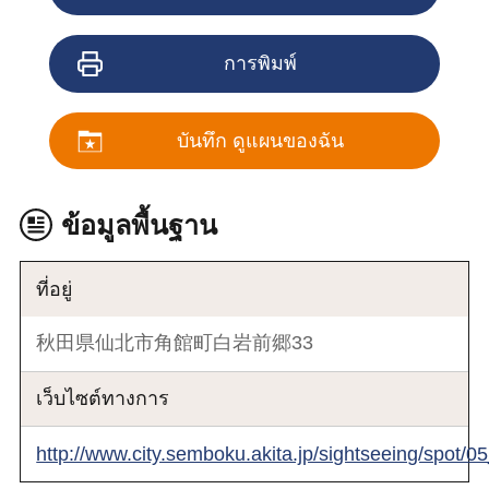
การพิมพ์
บันทึก ดูแผนของฉัน
ข้อมูลพื้นฐาน
ที่อยู่
秋田県仙北市角館町白岩前郷33
เว็บไซต์ทางการ
http://www.city.semboku.akita.jp/sightseeing/spot/