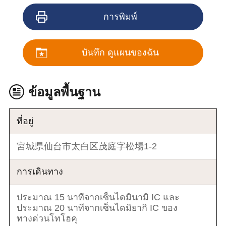
การพิมพ์
บันทึก ดูแผนของฉัน
ข้อมูลพื้นฐาน
ที่อยู่
宮城県仙台市太白区茂庭字松場1-2
การเดินทาง
ประมาณ 15 นาทีจากเซ็นไดมินามิ IC และ
ประมาณ 20 นาทีจากเซ็นไดมิยากิ IC ของ
ทางด่วนโทโฮคุ