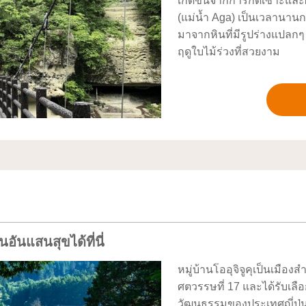
เกิดขึ้นจากการกัดเซาะและ
(แม่น้ำ Aga) เป็นเวลานานกว
มาจากหินที่มีรูปร่างแปลกๆ 
ฤดูใบไม้ร่วงที่สวยงาม
ันแสนสุขได้ที่นี่
หมู่บ้านโออุจิจูคุเป็นเมื
ศตวรรษที่ 17 และได้รับเลื
วัฒนธรรมของประเทศญี่ปุ่น