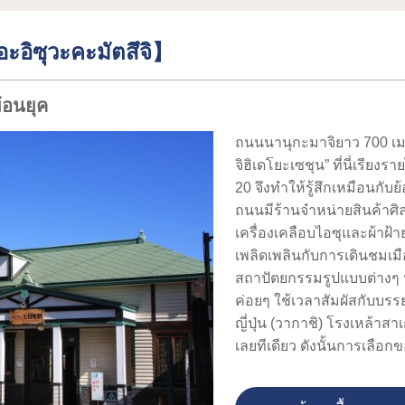
ะอิซุวะคะมัตสึจิ】
้อนยุค
ถนนนานุกะมาจิยาว 700 เมตร
จิฮิเดโยะเซชุน” ที่นี่เรีย
20 จึงทำให้รู้สึกเหมือนกับย
ถนนมีร้านจำหน่ายสินค้าศิ
เครื่องเคลือบไอซุและผ้าฝ้า
เพลิดเพลินกับการเดินชมเมื
สถาปัตยกรรมรูปแบบต่างๆ น
ค่อยๆ ใช้เวลาสัมผัสกับบร
ญี่ปุ่น (วากาชิ) โรงเหล้าสา
เลยทีเดียว ดังนั้นการเลือ
สงสัย แล้วรถบัสวนรอบเมือ
ย้อนยุคของเมืองให้มากขึ้นอ