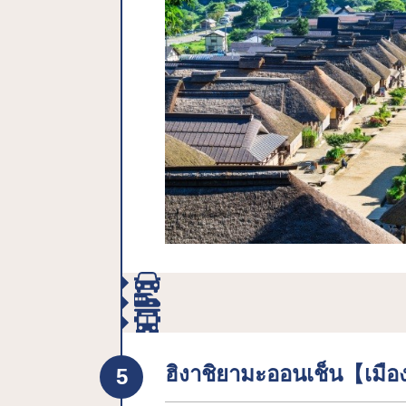
ฮิงาชิยามะออนเช็น【เมือ