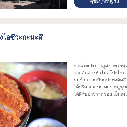
ดูข้อมูลพื้นฐาน
ไม่ใช่แค่ร้านค้าหน้าตาเก๋ไก๋เ
กระจัดกระจายอยู่ตามที่ต่างๆ 
ของไซโต ฮาจิเมะ “ร่องรอยเร
พัก และ “พิพิธภัณฑ์ชินเซ็น
ช่วงเวลาในสมัยนั้นกันค่ะ
งไอซึวะกะมะสึ
“เอคิคาเฟ่” ที่ตั้งอยู่ในอา
ของเขตเทศบาล 17 แห่งในภูม
ล้อมไปด้วยสินค้าจิปาถะน่า
บริเวณคาเฟ่ด้วยค่ะ
จานเด็ดประจำภูมิภาคไอซุที่น
จากคัตสึด้งทั่วไปที่โปะไข
บนข้าว จากนั้นก็นำทงคัตส
ได้ปริมาณแบบเต็มๆ หมูชุ
ได้ดีกับข้าวราดซอส เป็นเ