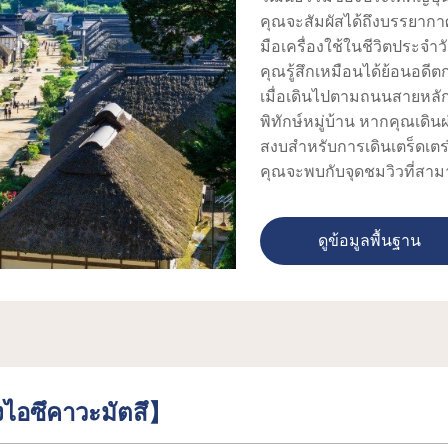
คุณจะสัมผัสได้ถึงบรรยากาศ
มือเครื่องใช้ในชีวิตประจำ
คุณรู้สึกเหมือนได้ย้อนอดีต
เมื่อเดินไปตามถนนสายหลัก
พิทักษ์หมู่บ้าน หากคุณเดินผ
สงบสำหรับการเดินเตร็ดเตร่
คุณจะพบกับจุดชมวิวที่สามา
มีร้านขายของที่ระลึกและ
อาหารเหล่านั้นจะมูเมนู "เ
ดูข้อมูลพื้นฐาน
แทนการใช้ตะเกียบ จะเป็นเมน
นอกจากนี้ยังมีอาหารอื่นๆ ได
ผสมกับข้าวเหนียว และ "ชิงโก
ขนมดังโงะซึ่งปรุงด้วยจูเน็น
ชิมไปก็ถือเป็นอีกหนึ่งกิจก
นอกจากนี้ยังอยู่ใกล้กับจุด
ให้เป็นอนุสรณ์สถานทางธร
งไอซึคาวะมัตสึ】
ท่านแวะมาเยี่ยมชมไปพร้อ