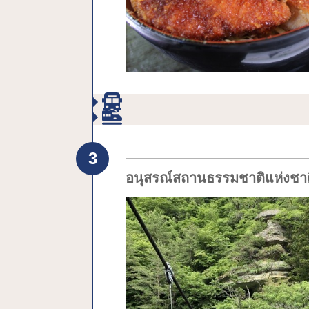
อนุสรณ์สถานธรรมชาติแห่งชาต