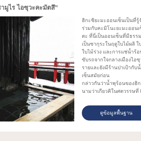
ซามูไร ไอซุวะคะมัตสึ”
ฮิกะชิยะมะออนเซ็นเป็นที่ร
ร่วมกับคะมิโนะยะมะออนเ
ตะ ที่นี่เป็นออนเซ็นที่มีธรร
เป็นซากุระในฤดูใบไม้ผลิ ใบ
ใบไม้ร่วง และการแช่น้ำร้
ขับรถจากใจกลางเมืองไอซุวะค
รายและยังมีร้านปาเป้ากับ
เซ็นสมัยก่อน
กล่าวกันว่าน้ำพุร้อนของฮ
นามว่าเกียวคิในศตวรรษที่ 
สัมผัสลื่น ทั้งยังกล่าวกันว
โรคผิวหนัง และอื่นๆ น้ำพุร
ดูข้อมูลพื้นฐาน
ของร่างกาย ฮิจิคาตะ โทชิ
สงครามโบชินปี 1868 แล้วยั
อย่างโยะซะโนะ อะคิโกะ แล
มีสถานที่ท่องเที่ยวที่ได้รับ