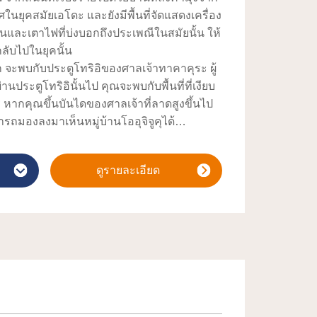
ในยุคสมัยเอโดะ และยังมีพื้นที่จัดแสดงเครื่อง
วันและเตาไฟที่บ่งบอกถึงประเพณีในสมัยนั้น ให้
กลับไปในยุคนั้น
 จะพบกับประตูโทริอิของศาลเจ้าทาคาคุระ ผู้
่านประตูโทริอินั้นไป คุณจะพบกับพื้นที่ที่เงียบ
 หากคุณขึ้นบันไดของศาลเจ้าที่ลาดสูงขึ้นไป
รถมองลงมาเห็นหมู่บ้านโออุจิจูคุได้
ร้านอาหารหลายร้านตั้งเรียงราย และในบรรดา
นงิโซบะ" ซึ่งใช้ต้นหอมญี่ปุ่นในการรับประทาน
ดูรายละเอียด
ูที่มีดีทั้งรสชาติและรูปถ่ายที่ถ่ายออกมาด้วย
้แก่ "โทจิโมจิ" ซึ่งทำจากผลเกาลัดม้าญี่ปุ่น
โร่” ที่มีเอกลักษณ์อยู่ที่หน้าตาที่คล้ายกับ
มิโสะ (มิโสะงาขี้ม้อน) และอื่นๆ ซึ่งการเดินไป
รรมสนุกเช่นกัน
ชมวิว "หน้าผาหินโทโนะเฮทสึริ" ซึ่งถูกกำหนด
รมชาติของประเทศญี่ปุ่น จึงอยากแนะนำให้
มๆ กัน