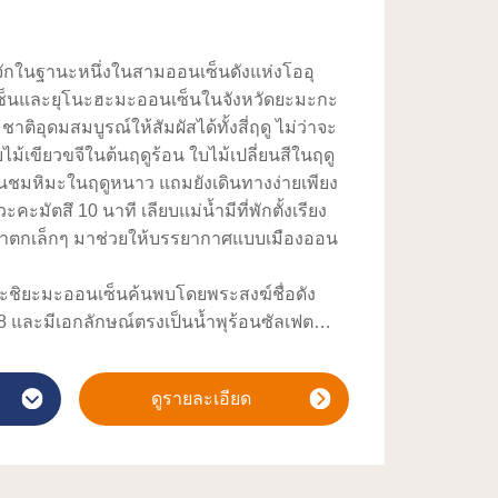
ู้จักในฐานะหนึ่งในสามออนเซ็นดังแห่งโออุ
ซ็นและยุโนะฮะมะออนเซ็นในจังหวัดยะมะกะ
มชาติอุดมสมบูรณ์ให้สัมผัสได้ทั้งสี่ฤดู ไม่ว่าจะ
ไม้เขียวขจีในต้นฤดูร้อน ใบไม้เปลี่ยนสีในฤดู
อนชมหิมะในฤดูหนาว แถมยังเดินทางง่ายเพียง
ะมัตสึ 10 นาที เลียบแม่น้ำมีที่พักตั้งเรียง
น้ำตกเล็กๆ มาช่วยให้บรรยากาศแบบเมืองออน
ิกะชิยะมะออนเซ็นค้นพบโดยพระสงฆ์ชื่อดัง
8 และมีเอกลักษณ์ตรงเป็นน้ำพุร้อนซัลเฟต
่าจะช่วยเรื่องโรครูมาตอยด์ ความดันโลหิตสูง
้อนที่ร้อนไม่จัดจะช่วยให้อบอุ่นไปจนถึงภายใน
ดูรายละเอียด
โซแห่งชินเซ็นกุมิเคยมารักษาบาดแผลในช่วง
งเป็นออนเซ็นที่เคยมีนักประพันธ์กับศิลปิน
ะยุเมจิ ทาเคฮิสะมาเยือนด้วย
ความนิยมตั้งอยู่ใกล้ๆ ด้วย เช่น ปราสาทสึรุกะ