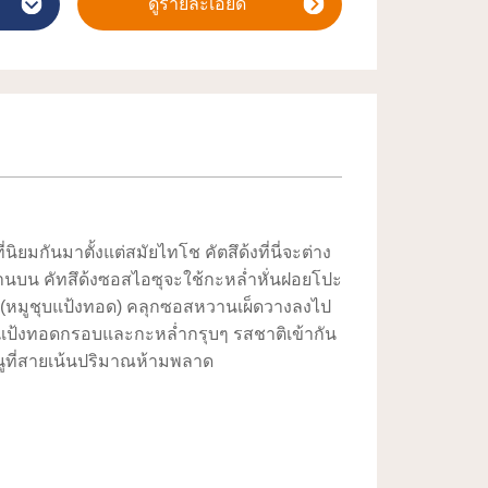
ดูรายละเอียด
ท่านั้น แต่ยังมีสถานที่ที่เกี่ยวพันกับชินเซ็นกุมิ
ด้วย เช่น “วัดอามิดะจิ” ซึ่งเป็นที่ตั้งหลุมศพ
ียวกังชิมิซุยะ” ซึ่งฮิจิคาตะ โทชิโซเคยมาเข้า
กุมิไอซุ” ดังนั้นลองมาเดินเล่นพลางหวนนึกถึง
คารสถานีนานุกะมาจินี้เป็นร้านจำหน่ายสินค้า
ิภาคไอซุ คุณจะรู้สึกมีความสุขเมื่อถูกราย
รักๆ ทั้งยังอยากแนะนำให้พักผ่อนหย่อนใจใน
ิยมกันมาตั้งแต่สมัยไทโช คัตสึด้งที่นี่จะต่าง
่ด้านบน คัทสึด้งซอสไอซุจะใช้กะหล่ำหั่นฝอยโปะ
ึ (หมูชุบแป้งทอด) คลุกซอสหวานเผ็ดวางลงไป
บแป้งทอดกรอบและกะหล่ำกรุบๆ รสชาติเข้ากัน
มนูที่สายเน้นปริมาณห้ามพลาด