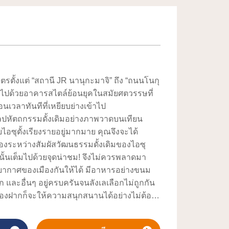
ตั้งแต่ “สถานี JR นานุกะมาจิ” ถึง “ถนนโนกุ
งรายไปด้วยอาคารสไตล์ย้อนยุคในสมัยศตวรรษที่
้อนเวลาทันทีที่เหยียบย่างเข้าไป
ลปหัตถกรรมดั้งเดิมอย่างภาพวาดบนเทียน
ยไอซุตั้งเรียงรายอยู่มากมาย คุณจึงจะได้
องระหว่างสัมผัสวัฒนธรรมดั้งเดิมของไอซุ
ั้นเต็มไปด้วยจุดน่าชม! จึงไม่ควรพลาดมา
รยากาศของเมืองกันให้ได้ มีอาหารอย่างขนม
เก และอื่นๆ อยู่ครบครันจนลังเลเลือกไม่ถูกกัน
กของฝากก็จะให้ความสนุกสนานได้อย่างไม่ต้อง
งชื่อ “ไฮคาระซัง” ก็จะมาช่วยเสริมบรรยากาศ
ีกขั้น