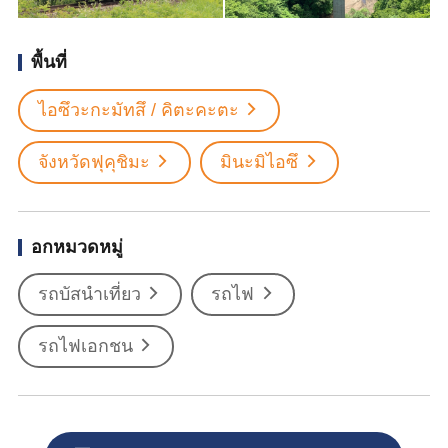
พื้นที่
ไอซึวะกะมัทสึ / คิตะคะตะ
จังหวัดฟุคุชิมะ
มินะมิไอซึ
อกหมวดหมู่
รถบัสนำเที่ยว
รถไฟ
รถไฟเอกชน