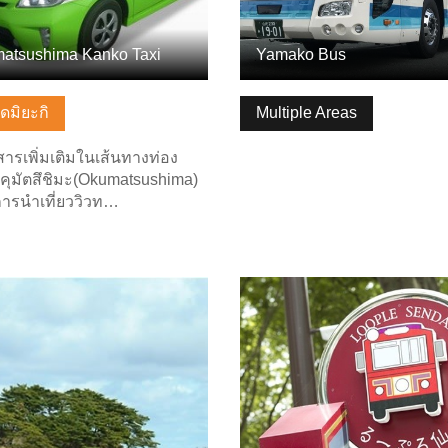
atsushima Kanko Taxi
Yamako Bus
ัดมิยะกิ
Multiple Areas
ารเพิ่มเติมในเส้นทางท่อง
อคุมัตสึชิมะ(Okumatsushima)
การนำเที่ยววิวท…
ลพื้นฐาน
ดูข้อมูลพื้นฐาน