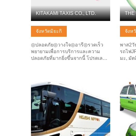
KITAKAMI TAXIS CO., LTD.
จังหวัดมิยะกิ
จังหว
◎ปลอดภัย◎วางใจ◎อารี◎รวดเร็ว
พาส2วั
พยายามเพื่อการบริการและความ
รถไฟJR
ปลอดภัยที่มากยิ่งขึ้นจากนี้ โปรดเล…
มะ, มัต
ดูข้อมูลพื้นฐาน
ดูข้อมู