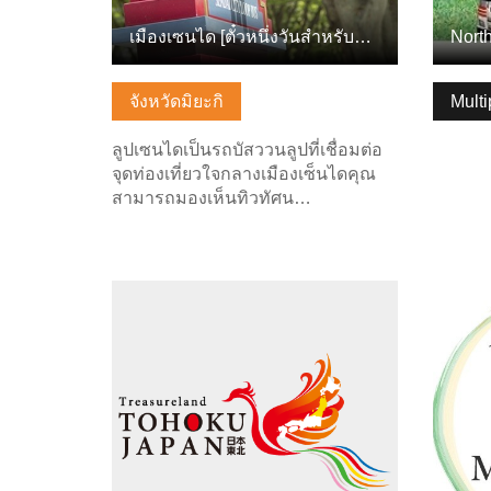
เมืองเซนได [ตั๋วหนึ่งวันสำหรับลูปเซนได และรถไฟใต้ดิน]
จังหวัดมิยะกิ
Multi
ลูปเซนไดเป็นรถบัสววนลูปที่เชื่อมต่อ
จุดท่องเที่ยวใจกลางเมืองเซ็นไดคุณ
สามารถมองเห็นทิวทัศน…
ดูข้อมูลพื้นฐาน
ดูข้อมู