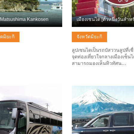
Matsushima Kankosen
ัดมิยะกิ
จังหวัดมิยะกิ
ลูปเซนไดเป็นรถบัสววนลูปที่เชื
จุดท่องเที่ยวใจกลางเมืองเซ็น
สามารถมองเห็นทิวทัศน…
ลพื้นฐาน
ดูข้อมูลพื้นฐาน