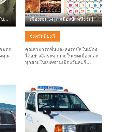
เมืองเซนได [ตั๋วหนึ่งวันสำหรับลูปเซนได และรถไฟใต้ดิน]
เมืองเซนได [ตั๋วเมืองบัสหนึ่งวัน]
จังหวัดมิยะกิ
่อมต่อ
คุณสามารถขึ้นและลงรถบัสในเมือง
ไดคุณ
ได้อย่างอิสระทุกสายในเขตเมืองและ
ทุกสายในเขตชานเมืองวันละกี…
ดูข้อมูลพื้นฐาน