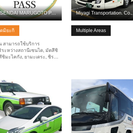
THE SENDAI MARUGOTO PASS
Miyagi Transportation. Co.,
ัดมิยะกิ
Multiple Areas
น สามารถใช้บริการ
ระหว่างสถานีเซนได, มัตสึชิ
สึชิมะไคกัง, ยามะเดระ, ชิร…
ลพื้นฐาน
ดูข้อมูลพื้นฐาน