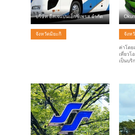
บริษัท อีสเจแปนเอ็กซ์เพรส จำกัด
Okum
จังหวัดมิยะกิ
จังหว
ค่าโดยส
เที่ยวโ
เป็นบริ
ดูข้อมูลพื้นฐาน
ดูข้อมู