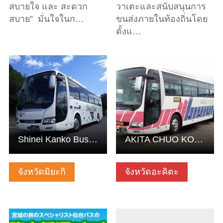
สบายใจ และ สะดวก
วาเตะและสนับสนุนการ
สบาย” มั่นใจในก…
ขนส่งภายในท้องถิ่นโดย
ตั้งแ…
ดูข้อมูลพื้นฐาน
ดูข้อมูลพื้นฐาน
Shinei Kanko Bus Co. Ltd.
AKITA CHUO KOTSU
จังหวัดมิยะกิ
จังหวัดอะคิตะ
ดูข้อมูลพื้นฐาน
ดูข้อมูลพื้นฐาน