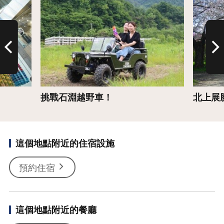
挑戰石淵越野車！
北上展
這個地點附近的住宿設施
預約住宿
這個地點附近的餐廳