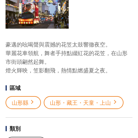
豪邁的吆喝聲與震撼的花笠太鼓響徹夜空。
華麗花車領航，舞者手持點綴紅花的花笠，在山形
市街頭翩然起舞。
燈火輝映，笠影翻飛，熱情點燃盛夏之夜。
區域
山形縣
山形・藏王・天童・上山
類別