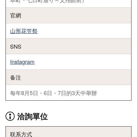
官網
山形花笠祭
SNS
Instagram
备注
每年8月5日・6日・7日的3天中舉辦
洽詢單位
联系方式