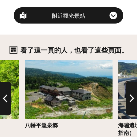
附近觀光景點
看了這一頁的人，也看了這些頁面。
詳情
詳情
八幡平溫泉郷
海嘯遺
指南）