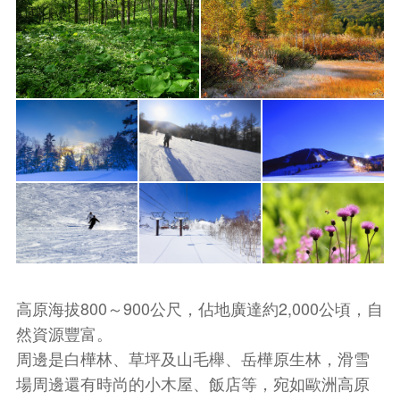
高原海拔800～900公尺，佔地廣達約2,000公頃，自
然資源豐富。
周邊是白樺林、草坪及山毛櫸、岳樺原生林，滑雪
場周邊還有時尚的小木屋、飯店等，宛如歐洲高原