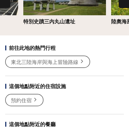
特別史蹟三內丸山遺址
陸奧海
前往此地的熱門行程
東北三陸海岸與海上冒險路線
這個地點附近的住宿設施
預約住宿
這個地點附近的餐廳