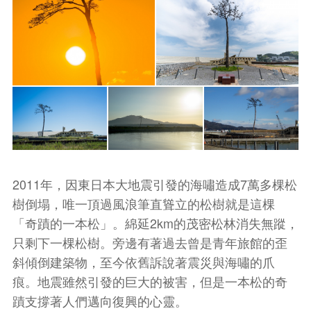
2011年，因東日本大地震引發的海嘯造成7萬多棵松
樹倒塌，唯一頂過風浪筆直聳立的松樹就是這棵
「奇蹟的一本松」。綿延2km的茂密松林消失無蹤，
只剩下一棵松樹。旁邊有著過去曾是青年旅館的歪
斜傾倒建築物，至今依舊訴說著震災與海嘯的爪
痕。地震雖然引發的巨大的被害，但是一本松的奇
蹟支撐著人們邁向復興的心靈。