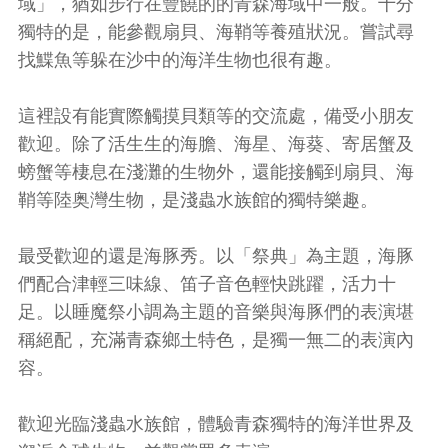
域」，猶如步行在豐饒的的青森海域中一般。十分
獨特的是，能參觀扇貝、海鞘等養殖狀況。嘗試尋
找鰈魚等躲在沙中的海洋生物也很有趣。
這裡設有能實際觸摸貝類等的交流處，備受小朋友
歡迎。除了活生生的海膽、海星、海葵、寄居蟹及
螃蟹等棲息在淺灘的生物外，還能接觸到扇貝、海
鞘等陸奥灣生物，是淺蟲水族館的獨特樂趣。
最受歡迎的還是海豚秀。以「祭典」為主題，海豚
們配合津輕三味線、笛子音色輕快跳躍，活力十
足。以睡魔祭小調為主題的音樂與海豚們的表演堪
稱絕配，充滿青森鄉土特色，是獨一無二的表演內
容。
歡迎光臨淺蟲水族館，體驗青森獨特的海洋世界及