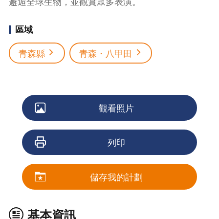
邂逅全球生物，並觀賞眾多表演。
區域
青森縣
青森・八甲田
觀看照片
列印
儲存我的計劃
基本資訊