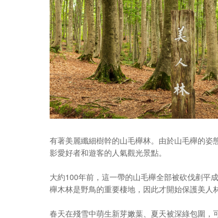
有著美麗纖細樹幹的山毛櫸林。由於山毛櫸的姿
影愛好者和遊客的人氣觀光景點。
大約100年前，這一帶的山毛櫸全部被砍伐剷平
櫸木林是野鳥的重要棲地，因此才開始保護美人
春天在殘雪中萌生新芽嫩葉、夏天被深綠包圍，