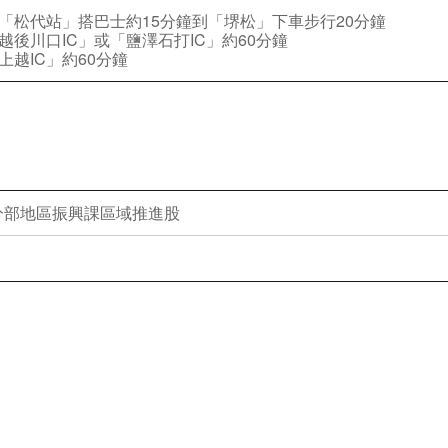
「松代站」搭巴士約15分鐘到「堺松」下車步行20分鐘
越後川口IC」或「鹽澤石打IC」約60分鐘
上越IC」約60分鐘
分部地區振興課區域推進股