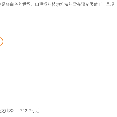
則是銀白色的世界。山毛櫸的枝頭堆積的雪在陽光照射下，呈現
山松口1712-2付近