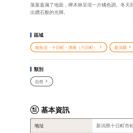
落葉蓋滿了地面，櫸木林呈現一片橘色調。冬天
出鑽石般的光輝。
區域
南魚沼・十日町・津南（六日町）
新潟縣
類別
自然
基本資訊
地址
新潟県十日町市松之