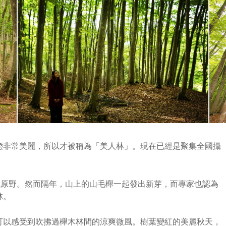
態非常美麗，所以才被稱為「美人林」。現在已經是聚集全國攝
成原野。然而隔年，山上的山毛櫸一起發出新芽，而專家也認為
林。
可以感受到吹拂過櫸木林間的涼爽微風。樹葉變紅的美麗秋天，