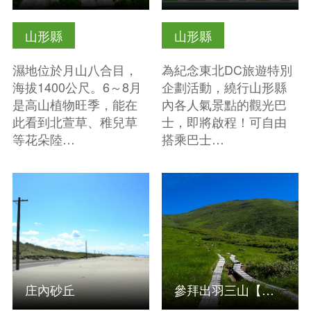
山形縣
山形縣
濕地位於月山八合目，
為紀念東北DC旅遊特別
海拔1400公尺。6～8月
企劃活動，繞行山形縣
是高山植物旺季，能在
內各人氣景點的觀光巴
此看到北萱草、稚兒草
士，即將啟程！可自由
等花朵陸…
搭乘巴士…
查看基本資訊
查看基本資訊
庄內砂丘
參拜出羽三山【羽黑山、月山、湯殿山】