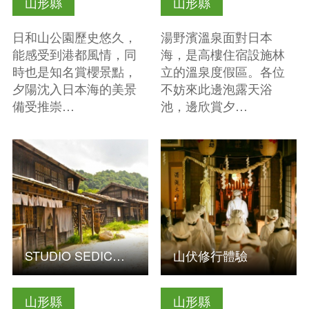
山形縣
山形縣
日和山公園歷史悠久，
湯野濱溫泉面對日本
能感受到港都風情，同
海，是高樓住宿設施林
時也是知名賞櫻景點，
立的溫泉度假區。各位
夕陽沈入日本海的美景
不妨來此邊泡露天浴
備受推崇…
池，邊欣賞夕…
查看基本資訊
查看基本資訊
STUDIO SEDIC庄內公開拍攝場景
山伏修行體驗
山形縣
山形縣