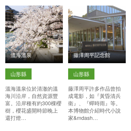
查看基本資訊
查看基本資訊
溫海溫泉
藤澤周平記念館
山形縣
山形縣
溫海溫泉位於清澈的溫
藤澤周平許多作品曾拍
海川沿岸，自然資源豐
成電影，如『黃昏清兵
富。沿岸種有約300棵櫻
衛』、『蟬時雨』等。
樹，櫻花盛開時節晚上
本博物館介紹時代小說
還打燈…
家&mdash…