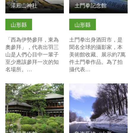
湯殿山神社
土門拳記念館
山形縣
山形縣
「西為伊勢參拜，東為
土門拳出身酒田市，是
奧參拜」，代表出羽三
聞名全球的攝影家，本
山是人們心目中一輩子
美術館收藏、展示約7萬
至少應該參拜一次的知
件土門拳作品。為了拍
名場所。…
攝代表…
查看基本資訊
查看基本資訊