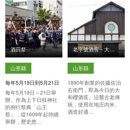
查看基本資訊
查看基本資訊
酒田祭
老字號酒窖－大和櫻
山形縣
山形縣
每年5月19日到5月21日
1890年創業的佐藤佐治
右衛門，即為今日的大
每年5月19日～21日舉
和櫻酒窖。沿襲古老傳
辦。作為上下日枝神社
統，使用在地庄內米、
的例行祭典「山王
酒造好適…
祭」，從1609年起持續
舉辦，歷史悠…