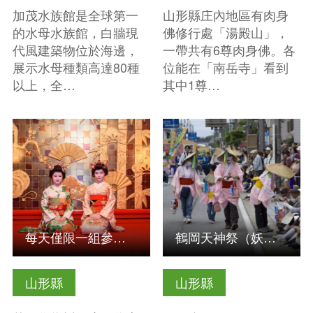
加茂水族館是全球第一
山形縣庄內地區有肉身
的水母水族館，白牆現
佛修行處「湯殿山」，
代風建築物位於海邊，
一帶共有6尊肉身佛。各
展示水母種類高達80種
位能在「南岳寺」看到
以上，全…
其中1尊…
查看基本資訊
查看基本資訊
每天僅限一組參加北前晚餐和私人相馬樓的榻榻米房樂趣。
鶴岡天神祭（妖怪節）
山形縣
山形縣