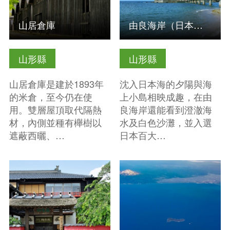
山居倉庫
由良海岸（日本百大海岸）
山形縣
山形縣
山居倉庫是建於1893年
沈入日本海的夕陽與海
的米倉，至今仍在使
上小島相映成趣，在由
用。雙層屋頂取代隔熱
良海岸還能看到澄澈海
材，內側並種有櫸樹以
水及白色沙灘，並入選
遮蔽西曬、…
日本百大…
查看基本資訊
查看基本資訊