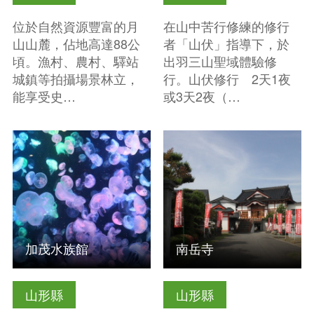
位於自然資源豐富的月
在山中苦行修練的修行
山山麓，佔地高達88公
者「山伏」指導下，於
頃。漁村、農村、驛站
出羽三山聖域體驗修
城鎮等拍攝場景林立，
行。山伏修行 2天1夜
能享受史…
或3天2夜（…
查看基本資訊
查看基本資訊
加茂水族館
南岳寺
山形縣
山形縣