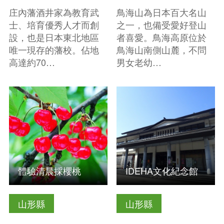
庄內藩酒井家為教育武
鳥海山為日本百大名山
士、培育優秀人才而創
之一，也備受愛好登山
設，也是日本東北地區
者喜愛。鳥海高原位於
唯一現存的藩校。佔地
鳥海山南側山麓，不問
高達約70…
男女老幼…
查看基本資訊
查看基本資訊
體驗清晨採櫻桃
IDEHA文化紀念館
山形縣
山形縣