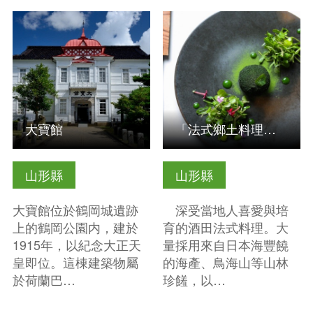
查看基本資訊
查看基本資訊
大寶館
「法式鄉土料理」 酒田法式料理
山形縣
山形縣
大寶館位於鶴岡城遺跡
深受當地人喜愛與培
上的鶴岡公園内，建於
育的酒田法式料理。大
1915年，以紀念大正天
量採用來自日本海豐饒
皇即位。這棟建築物屬
的海產、鳥海山等山林
於荷蘭巴…
珍饈，以…