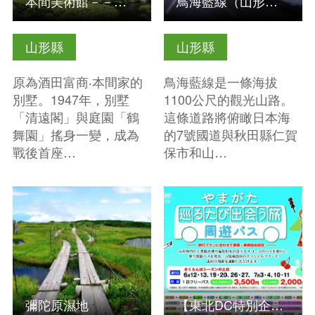
本間美術館－－結合藝術、自然與歷史的場所
鳥海藍線（山形縣由​​佐町）
山形縣
山形縣
原為酒田富商‧本間家的
鳥海藍線是一條海拔
別墅。1947年，別墅
1100公尺的觀光山路。
「清遠閣」與庭園「鶴
這條道路將俯瞰日本海
舞園」搖身一變，成為
的7號國道與秋田縣仁賀
戰後首座…
保市和山…
查看基本資訊
查看基本資訊
彌陀原濕地
【東北DC特別企劃】山形 周遊之旅，邂逅之行 周遊券