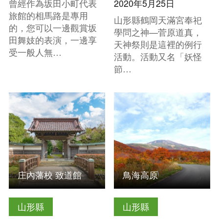
曾經作為坂田小町代表
2020年5月25日
旅館的相馬路是專用
山形縣鶴岡天滿宮奉祀
的，您可以一邊觀賞坂
學問之神—菅原道真，
田舞妓的表演，一邊享
天神祭則是這裡的例行
受一般人無…
活動。活動又名「妖怪
節…
查看基本資訊
查看基本資訊
庄內藩校 致道館
鳥海高原
山形縣
山形縣