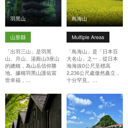
羽黑山
鳥海山
山形縣
Multiple Areas
「出羽三山」是羽黑
「鳥海山」是「日本百
山、月山、湯殿山3座山
大名山」之一，從日本
的總稱，為山岳信仰勝
海海抜0公尺至標高
地。據稱羽黑山護佑當
2,236公尺處傲然矗立，
世幸福，…
十分罕見。…
查看基本資訊
查看基本資訊