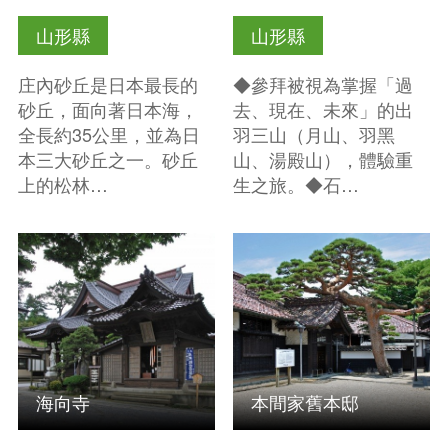
山形縣
山形縣
庄內砂丘是日本最長的
◆參拜被視為掌握「過
砂丘，面向著日本海，
去、現在、未來」的出
全長約35公里，並為日
羽三山（月山、羽黑
本三大砂丘之一。砂丘
山、湯殿山），體驗重
上的松林…
生之旅。◆石…
查看基本資訊
查看基本資訊
海向寺
本間家舊本邸