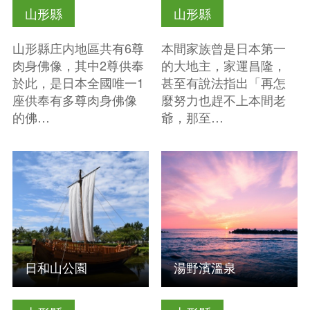
山形縣
山形縣
山形縣庄内地區共有6尊
本間家族曾是日本第一
肉身佛像，其中2尊供奉
的大地主，家運昌隆，
於此，是日本全國唯一1
甚至有說法指出「再怎
座供奉有多尊肉身佛像
麼努力也趕不上本間老
的佛…
爺，那至…
查看基本資訊
查看基本資訊
日和山公園
湯野濱溫泉