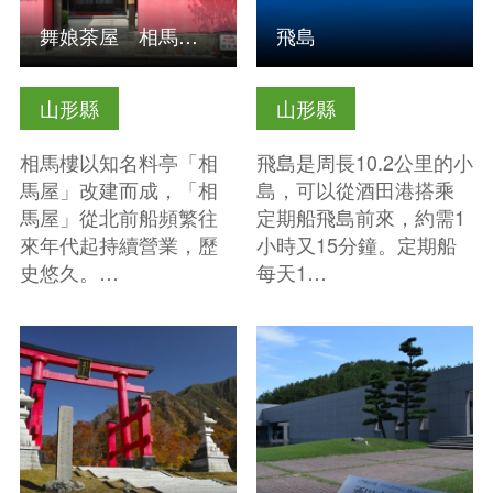
舞娘茶屋 相馬樓 竹久夢二美術館
飛島
山形縣
山形縣
相馬樓以知名料亭「相
飛島是周長10.2公里的小
馬屋」改建而成，「相
島，可以從酒田港搭乘
馬屋」從北前船頻繁往
定期船飛島前來，約需1
來年代起持續營業，歷
小時又15分鐘。定期船
史悠久。…
每天1…
查看基本資訊
查看基本資訊