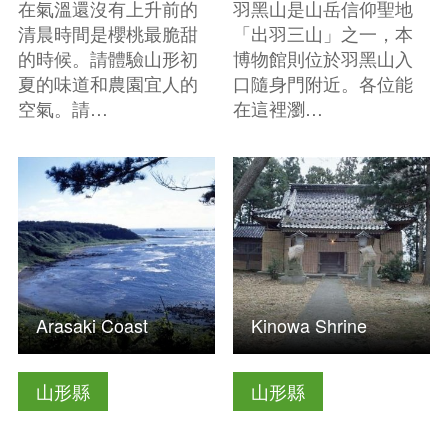
在氣溫還沒有上升前的
羽黑山是山岳信仰聖地
清晨時間是櫻桃最脆甜
「出羽三山」之一，本
的時候。請體驗山形初
博物館則位於羽黑山入
夏的味道和農園宜人的
口隨身門附近。各位能
空氣。請…
在這裡瀏…
查看基本資訊
查看基本資訊
Arasaki Coast
Kinowa Shrine
山形縣
山形縣