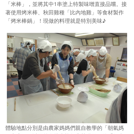
「米棒」，並將其中1串塗上特製味噌直接品嚐。接
著使用烤米棒、秋田雞種「比內地雞」等食材製作
「烤米棒鍋」！現做的料理就是特別美味♪
體驗地點分別是由農家媽媽們親自教學的「朝氣媽