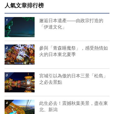
人氣文章排行榜
show details
邂逅日本遺產——由政宗打造的
「伊達文化」
show details
參與「青森睡魔祭」，感受熱情如
火的日本東北夏季
show details
宮城引以為傲的日本三景「松島」
之必去景點
show details
此生必去！震撼秋葉美景，盡在東
北、新潟