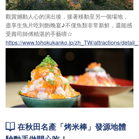
觀賞撼動人心的演出後，接著移動至另一個場地，
盡享生魚片吃到飽晚宴♪不僅魚類非常新鮮，還能感
受壽司師傅精湛的手藝唷☆
https://www.tohokukanko.jp/zh_TW/attractions/detail
在秋田名產「烤米棒」發源地體