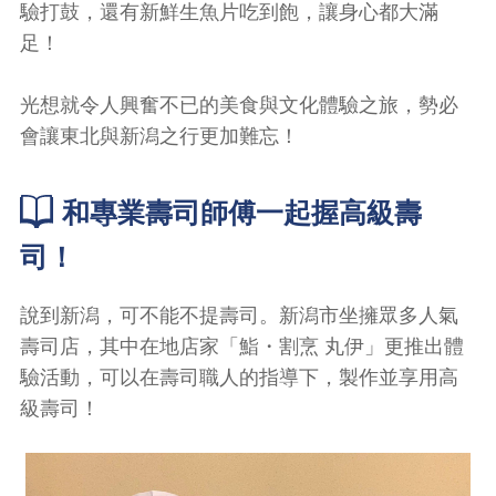
驗打鼓，還有新鮮生魚片吃到飽，讓身心都大滿
足！
光想就令人興奮不已的美食與文化體驗之旅，勢必
會讓東北與新潟之行更加難忘！
和專業壽司師傅一起握高級壽
司！
說到新潟，可不能不提壽司。新潟市坐擁眾多人氣
壽司店，其中在地店家「鮨・割烹 丸伊」更推出體
驗活動，可以在壽司職人的指導下，製作並享用高
級壽司！