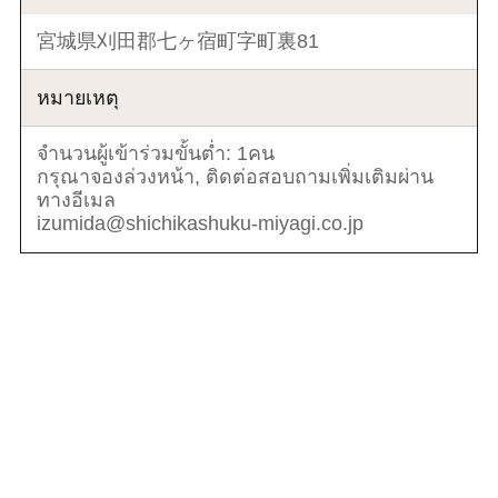
宮城県刈田郡七ヶ宿町字町裏81
หมายเหตุ
จำนวนผู้เข้าร่วมขั้นต่ำ: 1คน
กรุณาจองล่วงหน้า, ติดต่อสอบถามเพิ่มเติมผ่าน
ทางอีเมล
izumida@shichikashuku-miyagi.co.jp