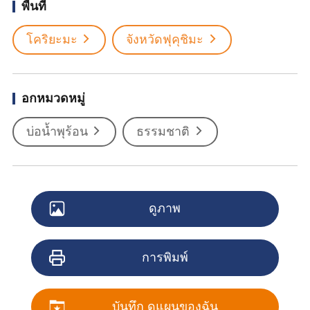
พื้นที่
โคริยะมะ
จังหวัดฟุคุชิมะ
อกหมวดหมู่
บ่อน้ำพุร้อน
ธรรมชาติ
ดูภาพ
การพิมพ์
บันทึก ดูแผนของฉัน