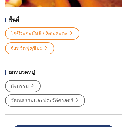
พื้นที่
ไอซึวะกะมัทสึ / คิตะคะตะ
จังหวัดฟุคุชิมะ
อกหมวดหมู่
กิจกรรม
วัฒนธรรมและประวัติศาสตร์