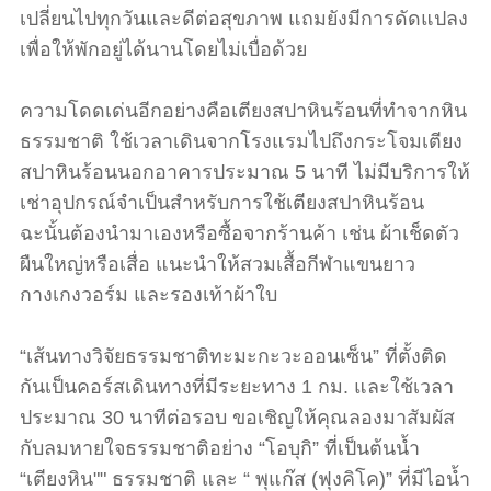
เปลี่ยนไปทุกวันและดีต่อสุขภาพ แถมยังมีการดัดแปลง
เพื่อให้พักอยู่ได้นานโดยไม่เบื่อด้วย
ความโดดเด่นอีกอย่างคือเตียงสปาหินร้อนที่ทำจากหิน
ธรรมชาติ ใช้เวลาเดินจากโรงแรมไปถึงกระโจมเตียง
สปาหินร้อนนอกอาคารประมาณ 5 นาที ไม่มีบริการให้
เช่าอุปกรณ์จำเป็นสำหรับการใช้เตียงสปาหินร้อน
ฉะนั้นต้องนำมาเองหรือซื้อจากร้านค้า เช่น ผ้าเช็ดตัว
ผืนใหญ่หรือเสื่อ แนะนำให้สวมเสื้อกีฬาแขนยาว
กางเกงวอร์ม และรองเท้าผ้าใบ
“เส้นทางวิจัยธรรมชาติทะมะกะวะออนเซ็น” ที่ตั้งติด
กันเป็นคอร์สเดินทางที่มีระยะทาง 1 กม. และใช้เวลา
ประมาณ 30 นาทีต่อรอบ ขอเชิญให้คุณลองมาสัมผัส
กับลมหายใจธรรมชาติอย่าง “โอบุกิ” ที่เป็นต้นน้ำ
“เตียงหิน"" ธรรมชาติ และ “ พุแก๊ส (ฟุงคิโค)” ที่มีไอน้ำ