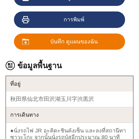
การพิมพ์
บันทึก ดูแผนของฉัน
ข้อมูลพื้นฐาน
ที่อยู่
秋田県仙北市田沢湖玉川字渋黒沢
การเดินทาง
●นั่งรถไฟ JR อะคิตะชินคังเซ็น และลงที่สถานีทา
ซาวะโกะ จากนั้นนั่งรถบัสอีกประมาณ 80 นาที