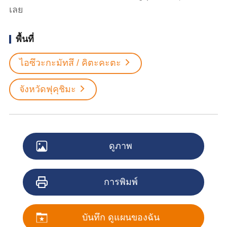
เลย
พื้นที่
ไอซึวะกะมัทสึ / คิตะคะตะ
จังหวัดฟุคุชิมะ
ดูภาพ
การพิมพ์
บันทึก ดูแผนของฉัน