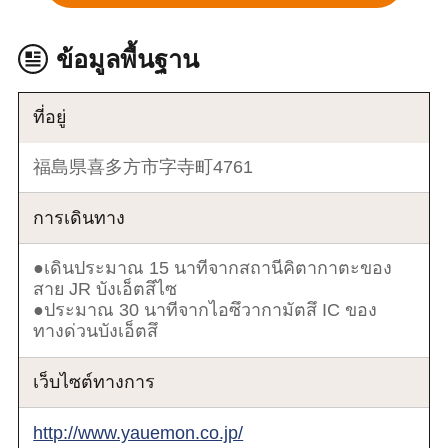
ข้อมูลพื้นฐาน
ที่อยู่
福島県喜多方市字寺町4761
การเดินทาง
●เดินประมาณ 15 นาทีจากสถานีคิตากาตะของ
สาย JR บังเอ็ตสึไซ
●ประมาณ 30 นาทีจากไอซึวากามัตสึ IC ของ
ทางด่วนบังเอ็ตสึ
เว็บไซต์ทางการ
http://www.yauemon.co.jp/