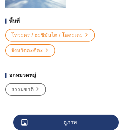
พื้นที่
โทวะดะ / ฮะชิมันไต / โอดะเตะ
จังหวัดอะคิตะ
อกหมวดหมู่
ธรรมชาติ
ดูภาพ