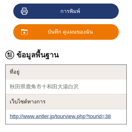
การพิมพ์
บันทึก ดูแผนของฉัน
ข้อมูลพื้นฐาน
ที่อยู่
秋田県鹿角市十和田大湯白沢
เว็บไซต์ทางการ
http://www.antler.jp/tourview.php?tourid=38