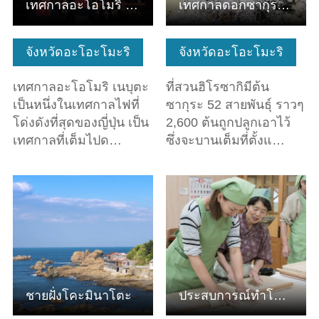
เทศกาลอะโอโมริ เนบุตะ
เทศกาลดอกซากุระฮิโรซากิ
จังหวัดอะโอะโมะริ
จังหวัดอะโอะโมะริ
เทศกาลอะโอโมริ เนบุตะ
ที่สวนฮิโรซากิมีต้น
เป็นหนึ่งในเทศกาลไฟที่
ซากุระ 52 สายพันธุ์ ราวๆ
โด่งดังที่สุดของญี่ปุ่น เป็น
2,600 ต้นถูกปลูกเอาไว้
เทศกาลที่เต็มไปด…
ซึ่งจะบานเต็มที่ตั้งแ…
ดูข้อมูลพื้นฐาน
ดูข้อมูลพื้นฐาน
ชายฝั่งโคะมินาโตะ
ประสบการณ์ทำโซบะ ฮาชิคามิ วาเซะ โซบะ