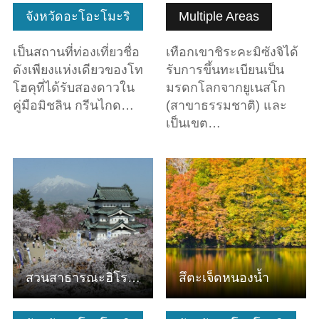
จังหวัดอะโอะโมะริ
Multiple Areas
เป็นสถานที่ท่องเที่ยวชื่อ
เทือกเขาชิระคะมิซังจิได้
ดังเพียงแห่งเดียวของโท
รับการขึ้นทะเบียนเป็น
โฮคุที่ได้รับสองดาวใน
มรดกโลกจากยูเนสโก
คู่มือมิชลิน กรีนไกด…
(สาขาธรรมชาติ) และ
เป็นเขต…
ดูข้อมูลพื้นฐาน
ดูข้อมูลพื้นฐาน
สวนสาธารณะฮิโรซากิ (ซากปราสาทฮิโรซากิ)
สึตะเจ็ดหนองน้ำ