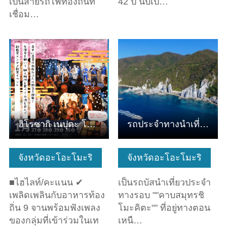
เป็นสายรถไฟท้องถิ่นที่
42 ปี นับเป็…
เชื่อม…
ดูข้อมูลพื้นฐาน
ดูข้อมูลพื้นฐาน
ฮิโรซากิ เนปุตะ โอฮายาชิ ถ่ายทอดสด “NEPUTA sa KADARE”
รถประจำทางนำเที่ยวคาบสมุทรชิโมะคิตะ "คุรุริน ชิโมะคิตะ"
จังหวัดอะโอะโมะริ
จังหวัดอะโอะโมะริ
■ไฮไลท์/คะแนน ✔
เป็นรถบัสนำเที่ยวประจำ
เพลิดเพลินกับอาหารท้อง
ทางรอบ ""คาบสมุทรชิ
ถิ่น 9 จานพร้อมฟังเพลง
โมะคิตะ"" ที่อยู่ทางตอน
ของกลุ่มที่เข้าร่วมในเท
เหนื…