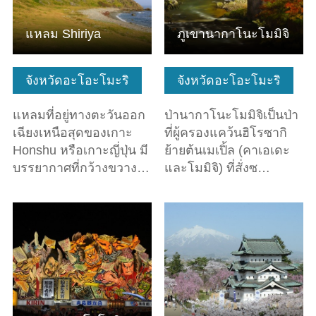
แหลม Shiriya
ภูเขานากาโนะโมมิจิ
จังหวัดอะโอะโมะริ
จังหวัดอะโอะโมะริ
แหลมที่อยู่ทางตะวันออก
ป่านากาโนะโมมิจิเป็นป่า
เฉียงเหนือสุดของเกาะ
ที่ผู้ครองแคว้นฮิโรซากิ
Honshu หรือเกาะญี่ปุ่น มี
ย้ายต้นเมเปิ้ล (คาเอเดะ
บรรยากาศที่กว้างขวาง…
และโมมิจิ) ที่สั่งซ…
ดูข้อมูลพื้นฐาน
ดูข้อมูลพื้นฐาน