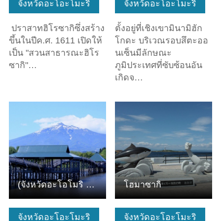
จังหวัดอะโอะโมะริ
จังหวัดอะโอะโมะริ
ปราสาทฮิโรซากิซึ่งสร้าง
ตั้งอยู่ที่เชิงเขามินามิฮัก
ขึ้นในปีค.ศ. 1611 เปิดให้
โกดะ บริเวณรอบสึตะออ
เป็น "สวนสาธารณะฮิโร
นเซ็นมีลักษณะ
ซากิ"…
ภูมิประเทศที่ซับซ้อนอัน
เกิดจ…
ดูข้อมูลพื้นฐาน
ดูข้อมูลพื้นฐาน
(จังหวัดอะโอโมริ เมืองสึรุตะ) สะพานสึรุโนะไม
โฮมาซากิ
จังหวัดอะโอะโมะริ
จังหวัดอะโอะโมะริ