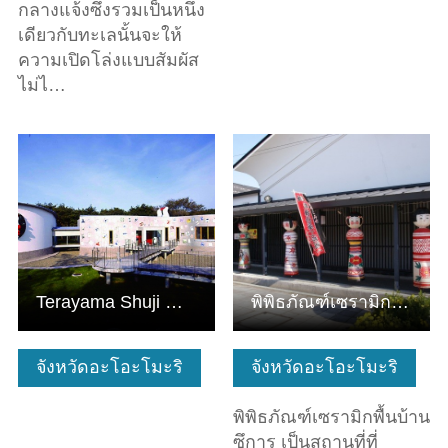
กลางแจ้งซึ่งรวมเป็นหนึ่ง
เดียวกับทะเลนั้นจะให้
ความเปิดโล่งแบบสัมผัส
ไม่ไ…
ดูข้อมูลพื้นฐาน
ดูข้อมูลพื้นฐาน
Terayama Shuji Memorial
พิพิธภัณฑ์เซรามิกพื้นบ้านซึการุ
จังหวัดอะโอะโมะริ
จังหวัดอะโอะโมะริ
พิพิธภัณฑ์เซรามิกพื้นบ้าน
ซึการุ เป็นสถานที่ที่