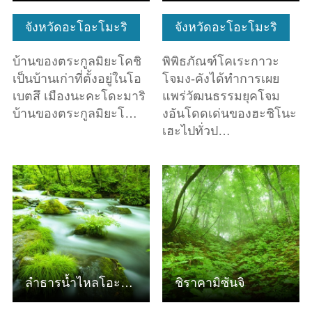
จังหวัดอะโอะโมะริ
จังหวัดอะโอะโมะริ
บ้านของตระกูลมิยะโคชิ
พิพิธภัณฑ์โคเระกาวะ
เป็นบ้านเก่าที่ตั้งอยู่ในโอ
โจมง-คังได้ทำการเผย
เบตสึ เมืองนะคะโดะมาริ
แพร่วัฒนธรรมยุคโจม
บ้านของตระกูลมิยะโ…
งอันโดดเด่นของฮะชิโนะ
เฮะไปทั่วป…
ดูข้อมูลพื้นฐาน
ดูข้อมูลพื้นฐาน
ลำธารน้ำไหลโอะอิระเสะ
ชิราคามิซันจิ