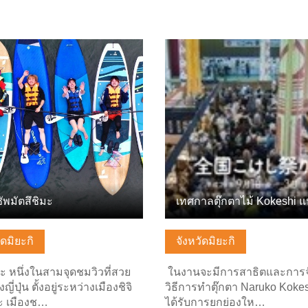
ลพื้นฐาน
ดูข้อมูลพื้นฐาน
ัพมัตสึชิมะ
ัดมิยะกิ
จังหวัดมิยะกิ
มะ หนึ่งในสามจุดชมวิวที่สวย
ในงานจะมีการสาธิตและการ
งญี่ปุ่น ตั้งอยู่ระหว่างเมืองชิจิ
วิธีการทำตุ๊กตา Naruko Kokesh
 เมืองช…
ได้รับการยกย่องให…