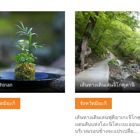
ลพื้นฐาน
ดูข้อมูลพื้นฐาน
hinan
เส้นทางเดินเล่นจิโกคุดานิ
ัดมิยะกิ
จังหวัดมิยะกิ
เส้นทางเดินเล่นฟุคิอาเกะจิโกค
แดนลับแห่งโอะนิโคะเบะออนเ
บริเวณรอบข้างจะแปรเปลี่ย…