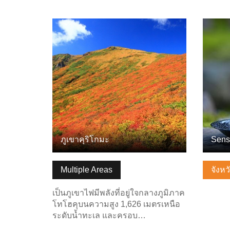
ดูข้อมูลพื้นฐาน
ดูข้อมู
ภูเขาคุริโกมะ
Sens
Multiple Areas
จังหว
เป็นภูเขาไฟมีพลังที่อยู่ใจกลางภูมิภาค
โทโฮคุบนความสูง 1,626 เมตรเหนือ
ระดับน้ำทะเล และครอบ…