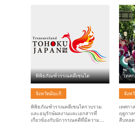
ดูข้อมูลพื้นฐาน
ดูข้อมู
พิพิธภัณฑ์วรรณคดีเซนได
เทศก
จังหวัดมิยะกิ
จังหว
พิพิธภัณฑ์วรรณคดีเซนไดรวบรวม
เทศกาล
และอนุรักษ์ผลงานและเอกสารที่
ฤดูกาลช
เกี่ยวข้องกับนักวรรณคดีที่มีความ…
สืบทอ