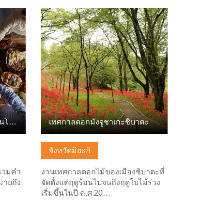
ดูข้อมูลพื้นฐาน
Terroage, สาเกและอาหารในโทโฮคุ
เทศกาลดอกมังจูชาเกะชิบาตะ
จังหวัดมิยะกิ
รรวมคำ
งานเทศกาลดอกไม้ของเมืองชิบาตะที่
มายถึง
จัดตั้งแต่ฤดูร้อนไปจนถึงฤดูใบไม้ร่วง
เริ่มขึ้นในปี ค.ศ.20…