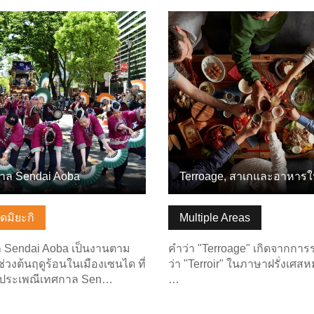
ลพื้นฐาน
ดูข้อมูลพื้นฐาน
าล Sendai Aoba
ัดมิยะกิ
Multiple Areas
 Sendai Aoba เป็นงานตาม
คำว่า "Terroage" เกิดจากกา
่วงต้นฤดูร้อนในเมืองเซนได ที่
ว่า "Terroir" ในภาษาฝรั่งเศสห
ดประเพณีเทศกาล Sen…
…