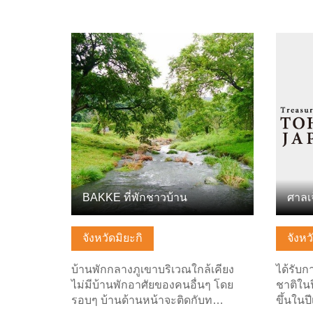
ดูข้อมูลพื้นฐาน
ดูข้อมู
BAKKE ที่พักชาวบ้าน
ศาลเจ
จังหวัดมิยะกิ
จังหว
บ้านพักกลางภูเขาบริเวณใกล้เคียง
ได้รับก
ไม่มีบ้านพักอาศัยของคนอื่นๆ โดย
ชาติในป
รอบๆ บ้านด้านหน้าจะติดกับท…
ขึ้นในป