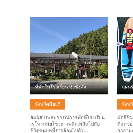
ดูข้อมูลพื้นฐาน
ดูข้อมู
ที่พักในโรงเรียน ซังซังคัง
แผนซ
จังหวัดมิยะกิ
จังหว
สัมผัสประสบการณ์การพักที่โรงเรียน
มัตสึชิ
เรโทรสมัยโชวะ ! เพลิดเพลินไปกับ
ที่สุดขอ
ชีวิตชนบทที่รายล้อมไปด้ว…
กาฮามะ