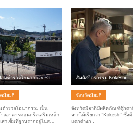
ลพื้นฐาน
ดูข้อมูลพื้นฐาน
อดีตป้อมตำรวจโอนากาวะ ซากแผ่นดินไหวครั้งใหญ่ในญี่ปุ่นตะวัน…
สัมผัสจิตรกรรม Kokeshi
ัดมิยะกิ
จังหวัดมิยะกิ
อมตำรวจโอนากาวะ เป็น
จังหวัดมิยากิมีผลิตภัณฑ์ตุ๊กตา
้างอาคารคอนกรีตเสริมเหล็ก
จากไม้เรียกว่า "Kokeshi" ซึ่ง
 เสาเข็มที่ฐานรากอยู่ในส…
แตกต่างก…