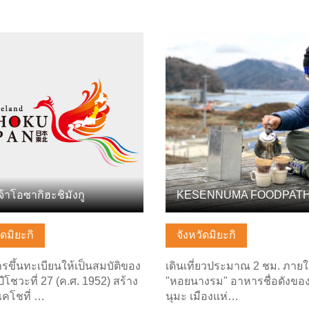
ลพื้นฐาน
ดูข้อมูลพื้นฐาน
้าโอซากิฮะชิมังกู
ัดมิยะกิ
จังหวัดมิยะกิ
ารขึ้นทะเบียนให้เป็นสมบัติของ
เดินเที่ยวประมาณ 2 ชม. ภายใ
ีโชวะที่ 27 (ค.ศ. 1952) สร้าง
"หอยนางรม" อาหารชื่อดังของ
ีเคโชที่ …
นุมะ เมืองแห่…