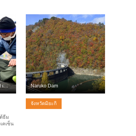
ดูข้อมูลพื้นฐาน
KESENNUMA FOODPATH เคเซ็นนุมะ Oyster Walk&Lunch (พร้อมรถแท…
Naruko Dam
จังหวัดมิยะกิ
ต้ธีม
เคเซ็น