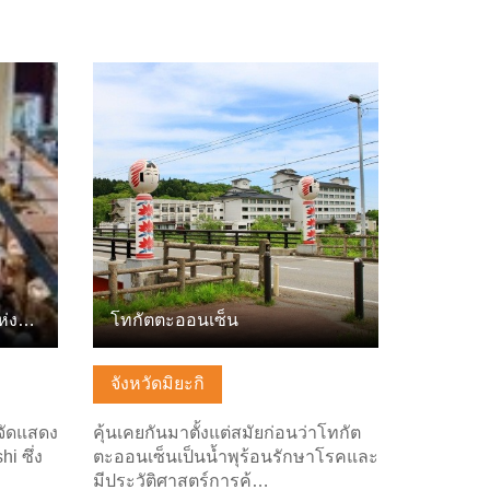
ดูข้อมูลพื้นฐาน
เทศกาลตุ๊กตาไม้ Kokeshi แห่งชาติและนิทรรศการเครื่องเขิน Na…
โทกัตตะออนเซ็น
จังหวัดมิยะกิ
จัดแสดง
คุ้นเคยกันมาตั้งแต่สมัยก่อนว่าโทกัต
i ซึ่ง
ตะออนเซ็นเป็นน้ำพุร้อนรักษาโรคและ
มีประวัติศาสตร์การค้…