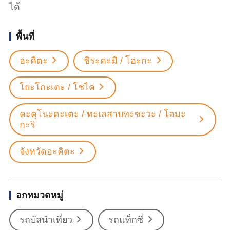
ได้
พื้นที่
อะคิตะ
ชิระคะมิ / โอะกะ
โยะโกะเตะ / โชไค
คะคุโนะดะเตะ / ทะเลสาบทะซะวะ / โอมะ
กะริ
จังหวัดอะคิตะ
อกหมวดหมู่
รถบัสนำเที่ยว
รถแท็กซี่