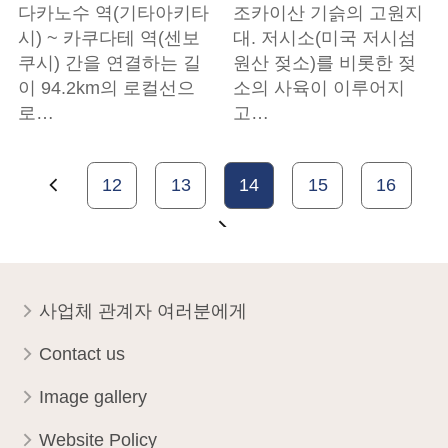
다카노수 역(기타아키타
조카이산 기슭의 고원지
시) ~ 카쿠다테 역(센보
대. 저시소(미국 저시섬
쿠시) 간을 연결하는 길
원산 젖소)를 비롯한 젖
이 94.2km의 로컬선으
소의 사육이 이루어지
로…
고…
12
13
14
15
16
사업체 관계자 여러분에게
Contact us
Image gallery
Website Policy