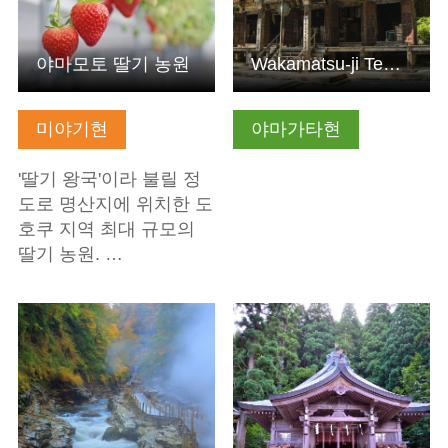
야마모토 딸기 농원
Wakamatsu-ji Temple
미야기현
야마가타현
'딸기 왕국'이라 불릴 정
도로 명산지에 위치한 도
호쿠 지역 최대 규모의
딸기 농원. …
기본정보 보기
기본정보 보기