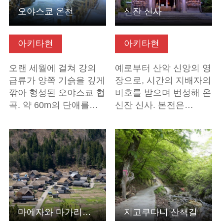
오야스쿄 온천
신잔 신사
아키타현
아키타현
오랜 세월에 걸쳐 강의
예로부터 산악 신앙의 영
급류가 양쪽 기슭을 깊게
장으로, 시간의 지배자의
깎아 형성된 오야스쿄 협
비호를 받으며 번성해 온
곡. 약 60m의 단애를…
신잔 신사. 본전은…
기본정보 보기
기본정보 보기
마에자와 마가리야 마을
지고쿠다니 산책길