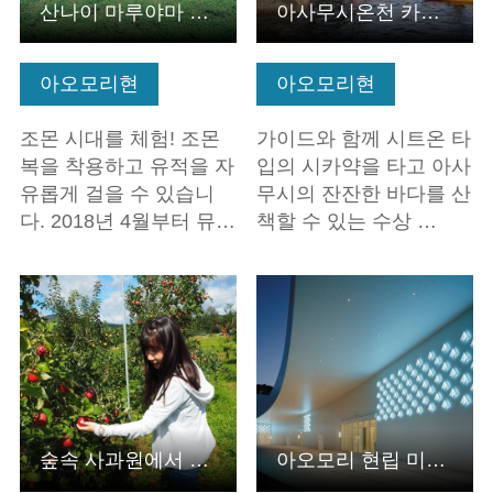
산나이 마루야마 유적
아사무시온천 카약 투어
아오모리현
아오모리현
조몬 시대를 체험! 조몬
가이드와 함께 시트온 타
복을 착용하고 유적을 자
입의 시카약을 타고 아사
유롭게 걸을 수 있습니
무시의 잔잔한 바다를 산
다. 2018년 4월부터 뮤…
책할 수 있는 수상 …
기본정보 보기
기본정보 보기
숲속 사과원에서 즐기는 다양한 사과 체험
아오모리 현립 미술관