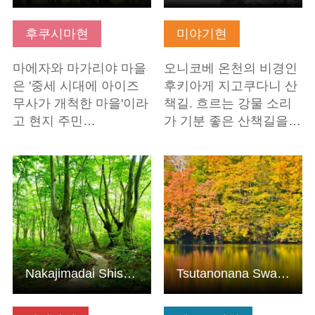
후쿠시마현
미야기현
마에자와 마가리야 마을
오니코베 온천의 비경인
은 '중세 시대에 아이즈
후키아게 지고쿠다니 산
무사가 개척한 마을'이라
책길. 흐르는 강물 소리
고 현지 주민…
가 기분 좋은 산책길을…
기본정보 보기
기본정보 보기
Nakajimadai Shishigahana Marsh
Tsutanonana Swamp