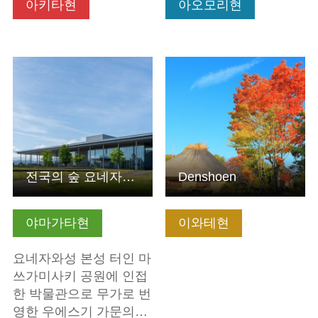
아키타현
아오모리현
기본정보 보기
기본정보 보기
전국의 숲 요네자와시 우에스기 박물관
Denshoen
야마가타현
이와테현
요네자와성 본성 터인 마
쓰가미사키 공원에 인접
한 박물관으로 무가로 번
영한 우에스기 가문의…