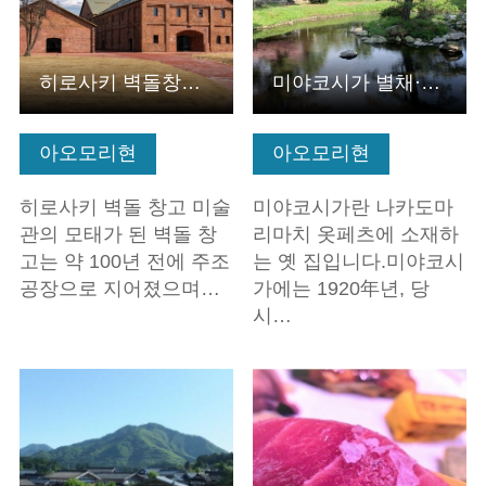
히로사키 벽돌창고 미술관
미야코시가 별채·정원
아오모리현
아오모리현
히로사키 벽돌 창고 미술
미야코시가란 나카도마
관의 모태가 된 벽돌 창
리마치 옷페츠에 소재하
고는 약 100년 전에 주조
는 옛 집입니다.미야코시
공장으로 지어졌으며…
가에는 1920年년, 당
시…
기본정보 보기
기본정보 보기