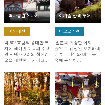
역사공원 에사시 후지와라노 사토
이끼숲 산책 투어 고케산포 라이트 플랜
이와테현
아오모리현
약 60500평의 광대한 부
‘일본의 귀중한 이끼
지에 헤이안 귀족의 주택
숲’으로 선정된 오이라세
인 신덴즈쿠리의 침전건
계류는 나무와 바위 등
물을 재현한 「가라고…
숲에 존재하…
기본정보 보기
기본정보 보기