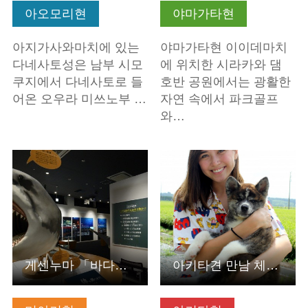
아오모리현
야마가타현
아지가사와마치에 있는
야마가타현 이이데마치
다네사토성은 남부 시모
에 위치한 시라카와 댐
쿠지에서 다네사토로 들
호반 공원에서는 광활한
어온 오우라 미쓰노부 …
자연 속에서 파크골프
와…
기본정보 보기
기본정보 보기
게센누마 「바다의 도시」(샤크 뮤지엄)
아키타견 만남 체험(아키타현 노시로시)