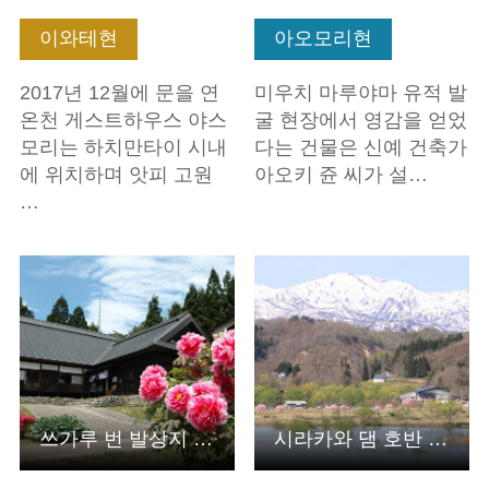
이와테현
아오모리현
2017년 12월에 문을 연
미우치 마루야마 유적 발
온천 게스트하우스 야스
굴 현장에서 영감을 얻었
모리는 하치만타이 시내
다는 건물은 신예 건축가
에 위치하며 앗피 고원
아오키 쥰 씨가 설…
…
기본정보 보기
기본정보 보기
쓰가루 번 발상지 국사적 다네사토 성터 「미쓰노부공의 관 」
시라카와 댐 호반 공원