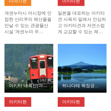
미야기현
아키타현
게센누마시 어시장에 인
일본을 대표하는 아키타
접한 산리쿠의 해산물을
견 사육자 밑에서 안심하
만날 수 있는 관광물산
고 아키타견과 자연스럽
시설 '게센누마 우…
게 교감할 수 있는 체…
기본정보 보기
기본정보 보기
아키타 내륙선(아키타현 기타아키타시)
하나다테 목장공원(아키타현 유리혼조시)
아키타현
아키타현