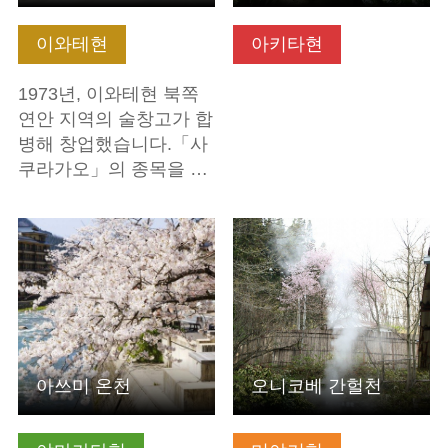
이와테현
아키타현
1973년, 이와테현 북쪽
연안 지역의 술창고가 합
병해 창업했습니다.「사
쿠라가오」의 종목을 …
기본정보 보기
기본정보 보기
아쓰미 온천
오니코베 간헐천