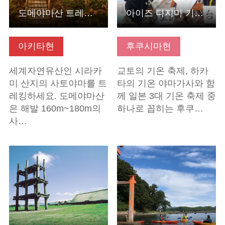
도메야마산 트레킹 & 동해가 한눈에 들어오는 온천 입욕 체험
아이즈 다지마 기온사이
아키타현
후쿠시마현
세계자연유산인 시라카
교토의 기온 축제, 하카
미 산지의 사토야마를 트
타의 기온 야마가사와 함
레킹하세요. 도메야마산
께 일본 3대 기온 축제 중
은 해발 160m~180m의
하나로 꼽히는 후쿠…
사…
기본정보 보기
기본정보 보기