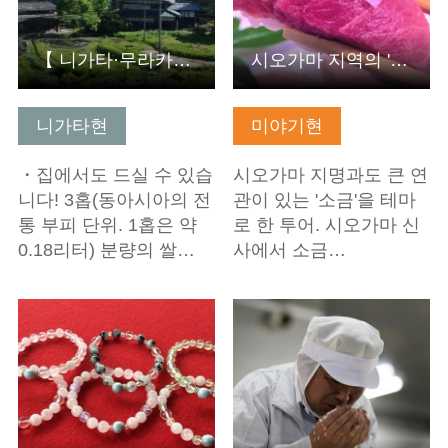
【 니가타·무라카미·시골 생활 체험】풍요로운 자연을 접하자!…
시오가마 지역의 '바닷말 소금'의 비밀을 찾아서: 걸어서 알아…
니가타현
미야기현
・집에서도 드실 수 있습
시오가마 지명과도 큰 연
니다! 3홉(동아시아의 전
관이 있는 '소금'을 테마
통 부피 단위. 1홉은 약
로 한 투어. 시오가마 신
0.18리터) 분량의 쌀…
사에서 소금…
기본정보 보기
기본정보 보기