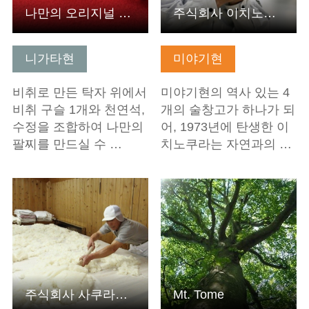
나만의 오리지널 액세서리! 국가보석 비취로 팔찌 만들기 체험
주식회사 이치노쿠라
니가타현
미야기현
비취로 만든 탁자 위에서
미야기현의 역사 있는 4
비취 구슬 1개와 천연석,
개의 술창고가 하나가 되
수정을 조합하여 나만의
어, 1973년에 탄생한 이
팔찌를 만드실 수 …
치노쿠라는 자연과의 …
기본정보 보기
기본정보 보기
주식회사 사쿠라가오 주조
Mt. Tome