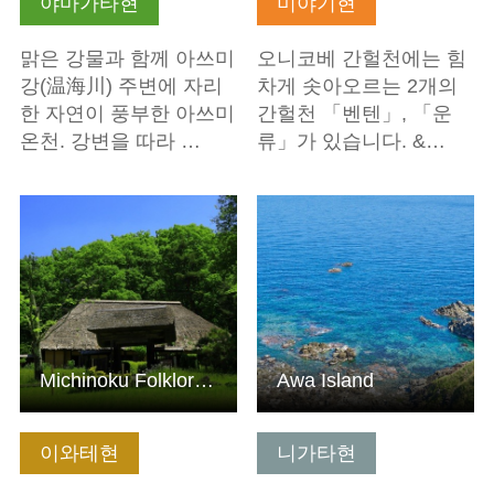
야마가타현
미야기현
맑은 강물과 함께 아쓰미
오니코베 간헐천에는 힘
강(温海川) 주변에 자리
차게 솟아오르는 2개의
한 자연이 풍부한 아쓰미
간헐천 「벤텐」, 「운
온천. 강변을 따라 …
류」가 있습니다. &…
기본정보 보기
기본정보 보기
Michinoku Folklore Village
Awa Island
이와테현
니가타현