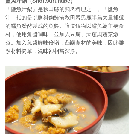
鹽魚汁鍋（Shottsurunabe）
「鹽魚汁鍋」是秋田縣的知名料理之一。「鹽魚
汁」指的是以鹽與麴醃漬秋田縣男鹿半島大量捕獲
的鱩魚發酵製成的魚醬。這道鍋物以鱩魚為主要食
材，使用魚醬調味，並加入豆腐、大蔥與蔬菜燉
煮。加入魚醬鮮味倍增，凸顯食材的美味，因此雖
然材料簡單，滋味卻相當深厚。