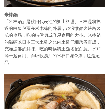
米棒鍋
「米棒鍋」是秋田代表性的鄉土料理。米棒是將搗
過的白飯包覆在杉木棒的外層，經過微微火烤所製
成的食品，吃的時候切成容易食用的大小。米棒鍋
的湯頭以日本三大土雞之比內土雞仔細燉煮而成，
充滿濃郁的鮮味。吃的時候將土雞搭配白蔥、水芹
等一起食用。而吸收湯汁的米棒口感Q彈，也是絕
品。