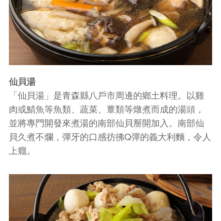
仙貝湯
「仙貝湯」是青森縣八戶市周邊的鄉土料理。以雞
肉或鯖魚等魚類、蔬菜、蕈類等燉煮而成的湯頭，
並將專門開發來煮湯的南部仙貝掰開加入。南部仙
貝久煮不爛，彈牙的口感彷彿Q彈的義大利麵，令人
上癮。