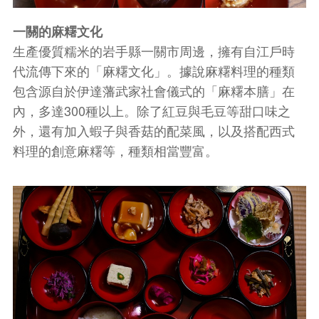
一關的麻糬文化
生產優質糯米的岩手縣一關市周邊，擁有自江戶時
代流傳下來的「麻糬文化」。據說麻糬料理的種類
包含源自於伊達藩武家社會儀式的「麻糬本膳」在
內，多達300種以上。除了紅豆與毛豆等甜口味之
外，還有加入蝦子與香菇的配菜風，以及搭配西式
料理的創意麻糬等，種類相當豐富。