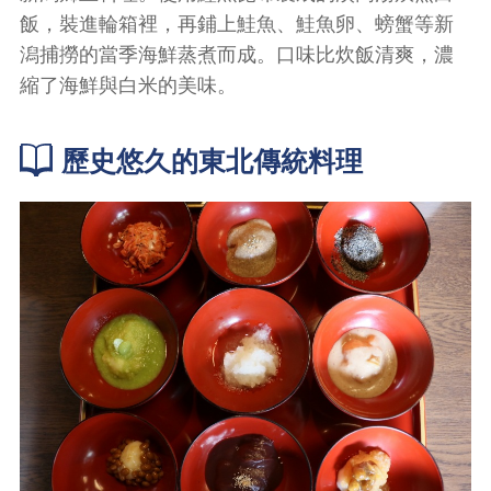
飯，裝進輪箱裡，再鋪上鮭魚、鮭魚卵、螃蟹等新
潟捕撈的當季海鮮蒸煮而成。口味比炊飯清爽，濃
縮了海鮮與白米的美味。
歷史悠久的東北傳統料理