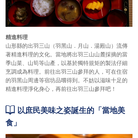
精進料理
山形縣的出羽三山（羽黑山．月山．湯殿山）流傳
著精進料理的文化。當地將出羽三山山麓採摘的當
季山菜、山筍等山產，以基於獨特規矩的製法仔細
烹調成為料理。前往出羽三山參拜的人，可在住宿
的羽黑山周邊等宿坊品嚐得到。不妨以滋味十足的
精進料理淨化身心，再前往出羽三山參拜吧！
以庶民美味之姿誕生的「當地美
食」