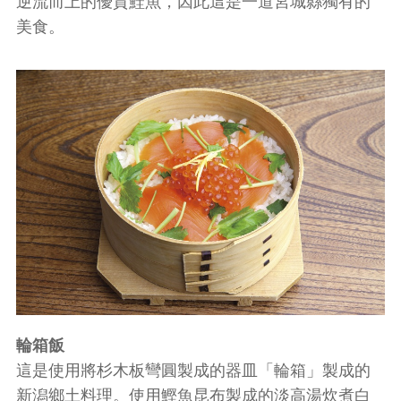
美食。
輪箱飯
這是使用將杉木板彎圓製成的器皿「輪箱」製成的
新潟鄉土料理。使用鰹魚昆布製成的淡高湯炊煮白