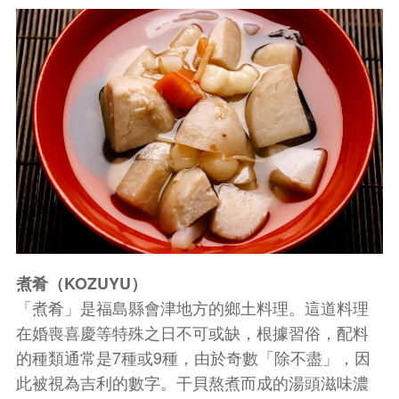
煮肴（KOZUYU）
「煮肴」是福島縣會津地方的鄉土料理。這道料理
在婚喪喜慶等特殊之日不可或缺，根據習俗，配料
的種類通常是7種或9種，由於奇數「除不盡」，因
此被視為吉利的數字。干貝熬煮而成的湯頭滋味濃