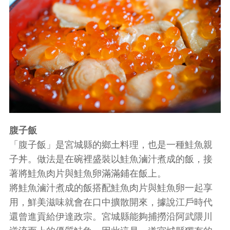
腹子飯
「腹子飯」是宮城縣的鄉土料理，也是一種鮭魚親
子丼。做法是在碗裡盛裝以鮭魚滷汁煮成的飯，接
著將鮭魚肉片與鮭魚卵滿滿鋪在飯上。
將鮭魚滷汁煮成的飯搭配鮭魚肉片與鮭魚卵一起享
用，鮮美滋味就會在口中擴散開來，據說江戶時代
還曾進貢給伊達政宗。宮城縣能夠捕撈沿阿武隈川
逆流而上的優質鮭魚，因此這是一道宮城縣獨有的