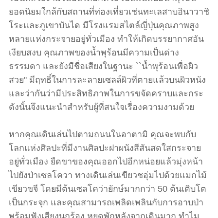
ยอดนิยมใกล้กับสถานที่ท่องเที่ยวเช่นทะเลสาบอินาวาชิ
โระและภูเขาบันได มีโรงแรมสไตล์ญี่ปุ่นคุณภาพสูง
หลายแห่งกระจายอยู่ทั่วเมือง ทำให้เกิดบรรยากาศอัน
เงียบสงบ คุณภาพของน้ำพุร้อนมีความเป็นด่าง
ธรรมดา และยังมีชื่อเสียงในฐานะ ``น้ำพุร้อนเพื่อผิว
สวย'' มีฤทธิ์ในการละลายเซลล์ผิวที่ตายแล้วบนผิวหนัง
และว่ากันว่ามีประสิทธิภาพในการขจัดคราบและกระ
ดังนั้นจึงแนะนำสำหรับผู้ที่สนใจเรื่องความงามด้วย
หากคุณเดินเล่นไปตามถนนในอาตามิ คุณจะพบกับ
โลกแห่งศิลปะที่มีงานศิลปะฝาผนังสีสันสดใสกระจาย
อยู่ทั่วเมือง ยืดขาของคุณออกไปอีกหน่อยแล้วมุ่งหน้า
ไปยังป่าเซลโควา ทางเดินเล่นเขียวชอุ่มไปด้วยแมกไม้
เขียวขจี โดยมีต้นเซลโคว่ายักษ์มากกว่า 50 ต้นเติบโต
เป็นกระจุก และคุณสามารถเพลิดเพลินกับการอาบป่า
พร้อมฟังเสียงนกร้อง หยุดพักหลังจากเดินมาก ทำไม