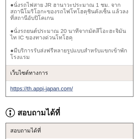
●นั่งรถไฟสาย JR ฮานาวะประมาณ 1 ชม. จาก
สถานีโมริโอกะของรถไฟโทโฮคุชินคังเซ็น แล้วลง
ที่สถานีอับปิโคเกน
●นั่งรถยนต์ประมาณ 20 นาทีจากมัตสึโอะฮะจิมัน
ไท IC ของทางด่วนโทโฮคุ
●มีบริการรับส่งฟรีหลายรูปแบบสำหรับแขกเข้าพัก
โรงแรม
เว็บไซต์ทางการ
https://th.appi-japan.com/
สอบถามได้ที่
สอบถามได้ที่