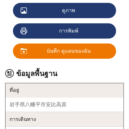
ดูภาพ
การพิมพ์
บันทึก ดูแผนของฉัน
ข้อมูลพื้นฐาน
ที่อยู่
岩手県八幡平市安比高原
การเดินทาง