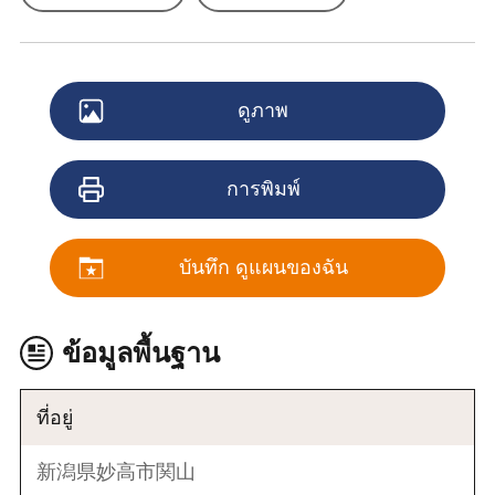
ดูภาพ
การพิมพ์
บันทึก ดูแผนของฉัน
ข้อมูลพื้นฐาน
ที่อยู่
新潟県妙高市関山