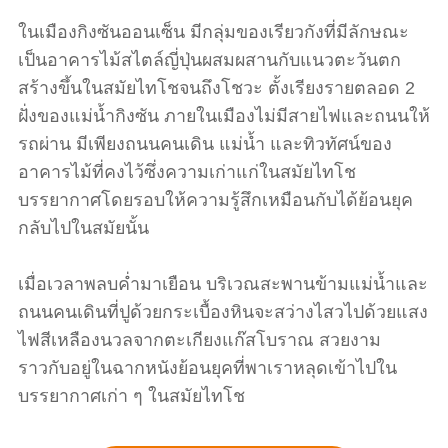
ในเมืองกิงซันออนเซ็น มีกลุ่มของเรียวกังที่มีลักษณะ
เป็นอาคารไม้สไตล์ญี่ปุ่นผสมผสานกับแนวตะวันตก
สร้างขึ้นในสมัยไทโชจนถึงโชวะ ตั้งเรียงรายตลอด 2
ฝั่งของแม่น้ำกิงซัน ภายในเมืองไม่มีสายไฟและถนนให้
รถผ่าน มีเพียงถนนคนเดิน แม่น้ำ และทิวทัศน์ของ
อาคารไม้ที่คงไว้ซึ่งความเก่าแก่ในสมัยไทโช
บรรยากาศโดยรอบให้ความรู้สึกเหมือนกับได้ย้อนยุค
กลับไปในสมัยนั้น
เมื่อเวลาพลบค่ำมาเยือน บริเวณสะพานข้ามแม่น้ำและ
ถนนคนเดินที่ปูด้วยกระเบื้องหินจะสว่างไสวไปด้วยแสง
ไฟสีเหลืองนวลจากตะเกียงแก๊สโบราณ สวยงาม
ราวกับอยู่ในฉากหนังย้อนยุคที่พาเราหลุดเข้าไปใน
บรรยากาศเก่า ๆ ในสมัยไทโช