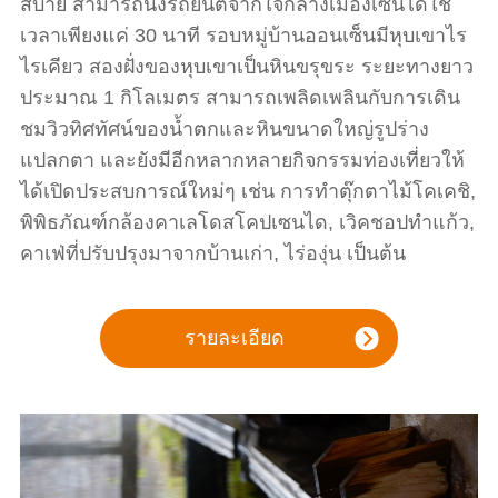
สบาย สามารถนั่งรถยนต์จากใจกลางเมืองเซนไดใช้
เวลาเพียงแค่ 30 นาที รอบหมู่บ้านออนเซ็นมีหุบเขาไร
ไรเคียว สองฝั่งของหุบเขาเป็นหินขรุขระ ระยะทางยาว
ประมาณ 1 กิโลเมตร สามารถเพลิดเพลินกับการเดิน
ชมวิวทิศทัศน์ของน้ำตกและหินขนาดใหญ่รูปร่าง
แปลกตา และยังมีอีกหลากหลายกิจกรรมท่องเที่ยวให้
ได้เปิดประสบการณ์ใหม่ๆ เช่น การทำตุ๊กตาไม้โคเคชิ,
พิพิธภัณฑ์กล้องคาเลโดสโคปเซนได, เวิคชอปทำแก้ว,
คาเฟ่ที่ปรับปรุงมาจากบ้านเก่า, ไร่องุ่น เป็นต้น
รายละเอียด