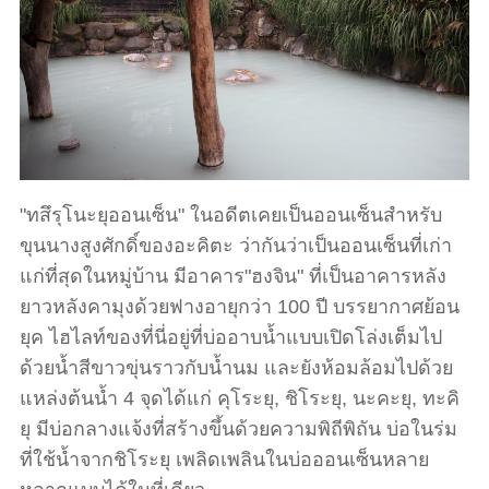
"ทสึรุโนะยุออนเซ็น" ในอดีตเคยเป็นออนเซ็นสำหรับ
ขุนนางสูงศักดิ์ของอะคิตะ ว่ากันว่าเป็นออนเซ็นที่เก่า
แก่ที่สุดในหมู่บ้าน มีอาคาร"ฮงจิน" ที่เป็นอาคารหลัง
ยาวหลังคามุงด้วยฟางอายุกว่า 100 ปี บรรยากาศย้อน
ยุค ไฮไลท์ของที่นี่อยู่ที่บ่ออาบน้ำแบบเปิดโล่งเต็มไป
ด้วยน้ำสีขาวขุ่นราวกับน้ำนม และยังห้อมล้อมไปด้วย
แหล่งต้นน้ำ 4 จุดได้แก่ คุโระยุ, ชิโระยุ, นะคะยุ, ทะคิ
ยุ มีบ่อกลางแจ้งที่สร้างขึ้นด้วยความพิถีพิถัน บ่อในร่ม
ที่ใช้น้ำจากชิโระยุ เพลิดเพลินในบ่อออนเซ็นหลาย