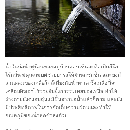
น้ำในบ่อน้ำพุร้อนของหมู่บ้านออนเซ็นอะคิอุเป็นสีใส
ไร้กลิ่น มีคุณสมบัติช่วยบำรุงให้ผิวนุ่มชุ่มชื้น และยังมี
ส่วนผสมของเกลือใกล้เคียงกับน้ำทะเล ซึ่งเกลือนี้จะ
เคลือบผิวเอาไว้ช่วยยับยั้งการระเหยของเหงื่อ ทำให้
ร่างกายยังคงอบอุ่นแม้ขึ้นจากบ่อน้ำแล้วก็ตาม และยัง
มีประสิทธิภาพในการกักเก็บความร้อนและทำให้
อุณหภูมิของน้ำลดช้าลงด้วย