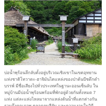
บ่อน้ำพุร้อนลึกลับตั้งอยู่บริเวณเชิงเขาในเขตอุทยาน
แห่งชาติโทวาดะ-ฮาจิมันไตแหล่งของป่าต้นบีชดึกดำ
บรรพ์ มีชื่อเสียงไปทั่วประเทศในฐานะออนเซ็นลับ ใน
หมู่บ้านมีบ่อน้ำพุร้อนพร้อมที่พักอยู่ด้วยกันทั้งหมด 7
แห่ง แต่ละแห่งไหลมาจากแหล่งต้นน้ำที่แตกต่างกัน
รวมถึงคุณภาพ ตลอดจนสีสัน และความงามในวิถี