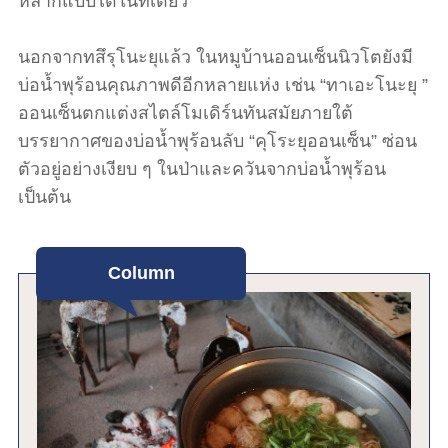
หลากแบบได้ในที่เดียว
นอกจากทสึรุโนะยุแล้ว ในหมูบ้านออนเซ็นนิวโตยังมี
บ่อน้ำพุร้อนคุณภาพดีอีกหลายแห่ง เช่น “ทาเอะโนะยุ ”
ออนเซ็นตกแต่งสไตล์โมเดิร์นทันสมัยภายใต้
บรรยากาศของบ่อน้ำพุร้อนลับ “คุโระยุออนเซ็น” ซ่อน
ตัวอยู่อย่างเงียบ ๆ ในป่าและควันจากบ่อน้ำพุร้อน
เป็นต้น
Column