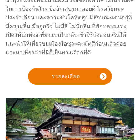
น้ำพุร้อนของที่มีมีส่วนผสมของซัลเฟต กล่าวกันว่ามีผล
ในการป้องกันโรคข้ออักเสบรูมาตอยด์ โรควัยหมด
ประจำเดือน และความดันโลหิตสูง มีลักษณะเด่นอยู่ที่
มีความลื่นเมื่อถูกผิว ไม่มีสี ไม่มีกลิ่น ที่พักหลายแห่ง
เปิดให้นักท่องเที่ยวแบบไปกลับเข้าใช้บ่อออนเซ็นได้
แนะนำให้เที่ยวชมเมืองไอซุวะคะมัตสึก่อนแล้วค่อย
แวะมาเที่ยวต่อที่นี่ก็เป็นทางเลือกที่ดี
รายละเอียด