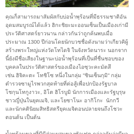
คุณก็สามารถมาสัมผัสกับบ่อน้ำพุร้อนที่มีธรรมชาติอัน
อุดมสมบูรณ์ได้แล้ว ฮิกะชิยะมะออนเซ็นเป็นเมืองเก่ามี
ประวัติศาสตร์ยาวนาน กล่าวกันว่าถูกค้นพบเมื่อ
ประมาณ 1300 ปีก่อนโดยนักบวชชื่อดังนามว่าเกียวคิผู้
สร้างพระใหญ่แห่งวัดโทไดจิ ในจังหวัดนาระ นอกจาก
นี้ยังมีชื่อเสียงในฐานะบ่อน้ำพุร้อนที่เป็นที่ชื่นชอบของ
บุคคลในประวัติศาสตร์ของเมืองไอซุวะคะมัตสึ
เช่น ฮิจิคะตะ โทชิโซ หนึ่งในกลุ่ม "ชินเซ็นกุมิ" กลุ่ม
ตำรวจซามูไรพวกสุดท้ายที่ต่อสู้เพื่อปกป้องรัฐบาล
โชกุนโทกูงาวะ, อิโต ฮิโรบูมิ นักการเมืองและรัฐบุรุษ
ชาวญี่ปุ่นในยุคเมจิ, และโยซาโนะ อากิโกะ นักกวี
และนักคตินิยมสิทธิสตรียุคเมจิตอนปลายจนถึงโชวะ
ตอนต้น เป็นต้น