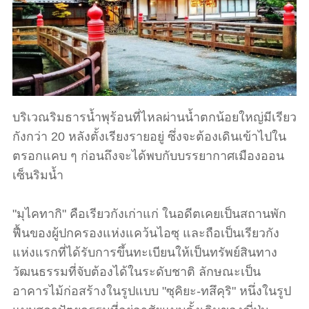
บริเวณริมธารน้ำพุร้อนที่ไหลผ่านน้ำตกน้อยใหญ่มีเรียว
กังกว่า 20 หลังตั้งเรียงรายอยู่ ซึ่งจะต้องเดินเข้าไปใน
ตรอกแคบ ๆ ก่อนถึงจะได้พบกับบรรยากาศเมืองออน
เซ็นริมน้ำ
"มุไคทากิ" คือเรียวกังเก่าแก่ ในอดีตเคยเป็นสถานพัก
ฟื้นของผู้ปกครองแห่งแคว้นไอซุ และถือเป็นเรียวกัง
แห่งแรกที่ได้รับการขึ้นทะเบียนให้เป็นทรัพย์สินทาง
วัฒนธรรมที่จับต้องได้ในระดับชาติ ลักษณะเป็น
อาคารไม้ก่อสร้างในรูปแบบ "ซุคิยะ-ทสึคุริ" หนึ่งในรูป