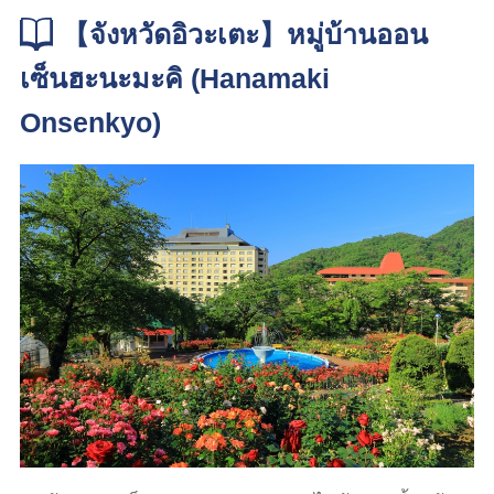
【จังหวัดอิวะเตะ】หมู่บ้านออน
เซ็นฮะนะมะคิ (Hanamaki
Onsenkyo)