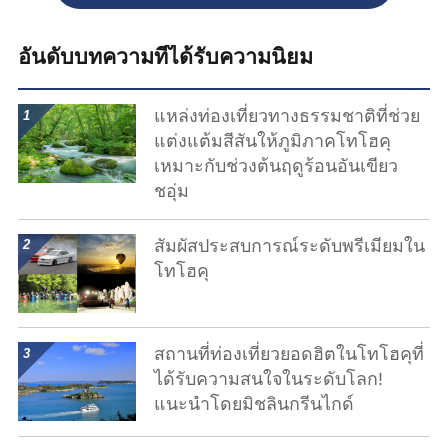
อันดับบทความที่ได้รับความนิยม
show details
แหล่งท่องเที่ยวทางธรรมชาติที่ช่วย
แต่งแต้มสีสันให้ภูมิภาคโทโฮคุ
เหมาะกับช่วงต้นฤดูร้อนอันเขียว
ชอุ่ม
show details
สัมผัสประสบการณ์ระดับพรีเมียมใน
โทโฮคุ
show details
สถานที่ท่องเที่ยวยอดฮิตในโทโฮคุที่
ได้รับความสนใจในระดับโลก!
แนะนำโดยมิชลินกรีนไกด์
show details