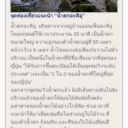
จุดท่องเที่ยวแนะนำ "น้ำตกอะคิอุ"
น้ำตกอะคิอุ เดินทางจากหมู่บ้านออนเซ็นอะคิอุ
โดยรถยนต์ใช้เวลาประมาณ 20 นาที เป็นน้ำตก
ขนาดใหญ่ ความสูงของตัวน้ำตกอยู่ที่ 55 เมตร
หน้ากว้าง 6 เมตร น้ำไหลแรงส่งเสียงกังวานไปทั่ว
บริเวณ เป็นหนึ่งในน้ำตกที่มีชื่อเสียงมากที่สุดของ
ญี่ปุ่น "ได้รับการขึ้นทะเบียนให้เป็นจุดชมวิวระดับ
ประเทศ" และเป็น "1 ใน 3 ของน้ำตกที่ใหญ่ที่สุด
ของญี่ปุ่น"
นอกจากจุดชมวิวน้ำตกแล้ว ยังมีเส้นทางเดินไปยัง
บริเวณหัวของน้ำตกให้คุณได้สัมผัสถึงพลัง
มหาศาลของน้ำตกได้อย่างใกล้ชิด ช่วงเวลาที่
แนะนำให้มาเยี่ยมชมคือในช่วงฤดูใบไม้ร่วง สี
ของตัวน้ำตก ก้อนหิน และสีของใบไม้เปลี่ยนสี