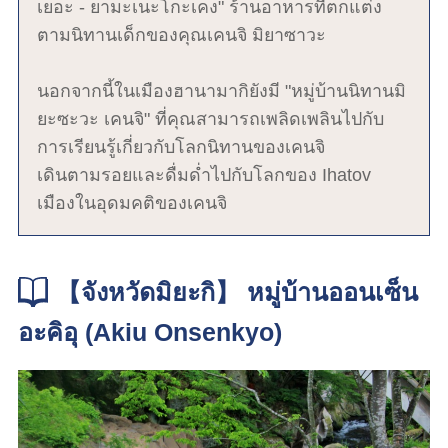
เยอะ - ยามะเนะโกะเคง" ร้านอาหารที่ตกแต่ง
ตามนิทานเด็กของคุณเคนจิ มิยาซาวะ
นอกจากนี้ในเมืองฮานามากิยังมี "หมู่บ้านนิทานมิ
ยะซะวะ เคนจิ" ที่คุณสามารถเพลิดเพลินไปกับ
การเรียนรู้เกี่ยวกับโลกนิทานของเคนจิ
เดินตามรอยและดื่มด่ำไปกับโลกของ Ihatov
เมืองในอุดมคติของเคนจิ
【จังหวัดมิยะกิ】 หมู่บ้านออนเซ็น
อะคิอุ (Akiu Onsenkyo)