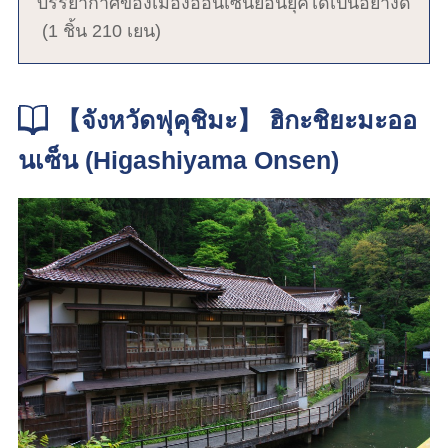
บรรยากาศของเมืองออนเซ็นย้อนยุคได้เป็นอย่างดี
(1 ชิ้น 210 เยน)
【จังหวัดฟุคุชิมะ】 ฮิกะชิยะมะออ
นเซ็น (Higashiyama Onsen)