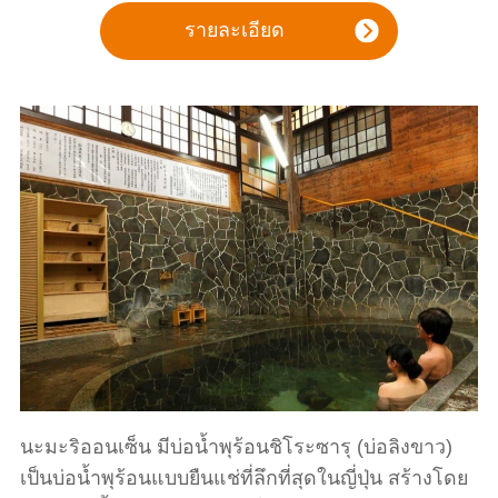
รายละเอียด
นะมะริออนเซ็น มีบ่อน้ำพุร้อนชิโระซารุ (บ่อลิงขาว)
เป็นบ่อน้ำพุร้อนแบบยืนแช่ที่ลึกที่สุดในญี่ปุ่น สร้างโดย