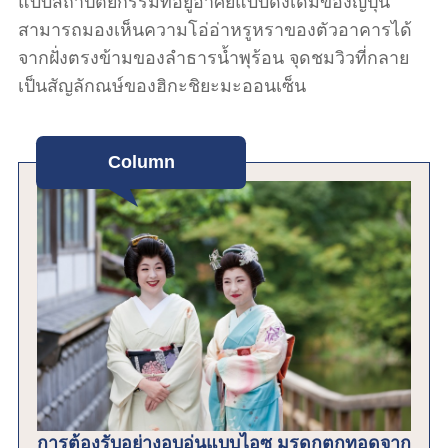
แบบสถาปัตยกรรมที่อยู่อาศัยแบบดั้งเดิมของญี่ปุ่น
สามารถมองเห็นความโอ่อ่าหรูหราของตัวอาคารได้
จากฝั่งตรงข้ามของลำธารน้ำพุร้อน จุดชมวิวที่กลาย
เป็นสัญลักณษ์ของฮิกะชิยะมะออนเซ็น
Column
การต้องรับอย่างอบอุ่นแบบไอซุ มรดกตกทอดจาก