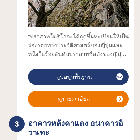
1 และได้รวมเทคนิคศิลปหัตถกรรมในสมัย
นั้นเอาไว้ เช่น งานประดับตกแต่งด้วยมุก
งานฉลุลาย วาดลงลวดลายทองหรือเงินบน
เครื่องเขิน “ซังโคโซ” เป็นที่เก็บทรัพย์สิน
"ปราสาทโมริโอกะได้ถูกขึ้นทะเบียนให้เป็น
ทางวัฒนธรรมที่สำคัญอย่างพระพุทธรูป
ร่องรอยทางประวัติศาสตร์ของญี่ปุ่นและ
รวมถึงเป็นคลังสมบัติเก็บศิลปะเกี่ยวกับ
หนึ่งในร้อยอันดับปราสาทชื่อดังของญี่ปุ่น
พระพุทธรูปที่เลื่องชื่อของญี่ปุ่นฝั่งตะวัน
ปราสาทตั้งอยู่ในจุดที่เดินทางง่ายโดยใช้
ออก ทั้งยังถ่ายทอดประวัติศาสตร์พร้อมกับ
เวลาเดิน 15 นาทีจากสถานีโมริโอกะ
ความรุ่งโรจน์ของตระกูลฟุจิวะระผู้ครอง
ดูข้อมูลพื้นฐาน
เทศกาลซากุระ” ในฤดูใบไม้ผลิจะมีคนมา
แคว้นโอชูให้แก่ผู้คนในยุคปัจจุบันอีกด้วย
กันอย่างคับคั่ง ซากุระที่เปล่งประกายจาก
ซากุระในฤดูใบไม้ผลิ ใบไม้เขียวชอุ่มในฤดู
แสงของโคมไฟในช่วงกลางคืนก็จะมาช่วย
ร้อน ใบไม้เปลี่ยนสีในฤดูใบไม้ร่วง และ
ดูรายละเอียด
สะกดผู้คนให้หลงใหลด้วย เดือนพฤษภาคม
หิมะในฤดูหนาว ทิวทัศน์ในแต่ละฤดูกาลที่
จะมีซุ้มดอกวิสทีเรียและเดือนกรกฎาคมจะ
ผสมผสานระหว่างสถาปัตยกรรมกับ
อาคารหลังคาแดง ธนาคารอิ
มีดอกไฮเดรนเยียมาแต่งแต้มสีสันสวยงาม
ธรรมชาติก็มีเสน่ห์น่าหลงใหลเช่นกัน
วาเทะ
ให้บริเวณบ่อน้ำสึรุกะ ในฤดูใบไม้ร่วงจะมี
การใช้บริการรถบัสนำเที่ยวหรือจักรยาน