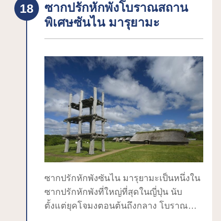
ซากปรักหักพังโบราณสถาน
เกษตรแปรรูป ป่าไม้ และประมง ของที่
น. (ครั้งละ 30 นาที)4. บริการคัดกรองเนบุ
พิเศษซันไน มารุยามะ
ระลึก และงานฝีมือจากจังหวัดแล้ว ยังมี
ตะ 9:30, 10:00, 11:00, 12:00, 13:00,
ร้านขายตรงของ JA ที่ขายแอปเปิ้ลและผัก
14:00, 15:00, 16:00, 17:00 (ครั้งละ 10
และร้านข้าวเกรียบอบมืออีกด้วยตลาดเช้า
นาที)(เพิ่มเวลา 18:00 น. ตั้งแต่เดือน
จะจัดขึ้นทุกเช้าวันอาทิตย์ (6:30-7:30 น.)
พฤษภาคมถึงเดือนสิงหาคม)*จะไม่มีวิดีโอ
ตั้งแต่เดือนมิถุนายนถึงตุลาคม ซึ่งมีผักและ
หากมีการแสดงดนตรีสดและการแสดง
ผลไม้จากจังหวัดอาโอโมริจำหน่าย (โปรด
ประสบการณ์ฮาเนโตะระยะเวลาการใช้
ตรวจสอบหน้าแรกเพื่อดูรายละเอียด)
งานพิพิธภัณฑ์เนบุตะ พฤษภาคม-สิงหาคม
●อาหาร (ไม่ต้องเสียค่าเข้าชม)คุณ
9:00-19:00 น. กันยายน-เมษายน 9:00-
สามารถรับประทานอาหารที่ ``สึการุ อุไม
18:00 น.ร้านค้าเดือนพฤษภาคม-สิงหาคม
ยะ'' ซึ่งเป็น ``ร้านค้ามรดกวัฒนธรรมอาหา
9:00-19:30 น. กันยายน-เมษายน 9:00-
รสึการุ'' ที่ให้บริการอาหารปรุงเองที่บ้าน
18:30 น.ร้านอาหาร พฤษภาคม-สิงหาคม
ซึ่งสืบทอดกันมาจากรุ่นสู่รุ่นเพื่อให้ผู้คนที่
11:00-20:00 น. กันยายน-เมษายน 11:00-
ซากปรักหักพังซันไน มารุยามะเป็นหนึ่งใน
อาศัยอยู่ในสึการุอยู่รอด สามารถรองรับ
19:00 น.*ที่จอดรถฟรี 1 ชั่วโมงสำหรับผู้
ซากปรักหักพังที่ใหญ่ที่สุดในญี่ปุ่น นับ
กลุ่มได้ถึง 200 คน
เยี่ยมชมพิพิธภัณฑ์เนบุตะมีระบบส่วนลด
ตั้งแต่ยุคโจมงตอนต้นถึงกลาง โบราณ
(ข้อมูล ณ วันที่ 2023.9.30)
สำหรับคนพิการ
วัตถุที่ต้องใช้เทคนิคขั้นสูง เช่น รูปปั้นดิน