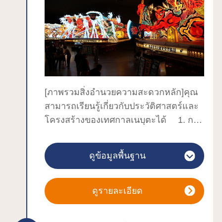
และการแสดงสดสึการุชามิเซ็นทุกวันคุณ
หนาวจะมีการจัด "เทศกาลโคมไฟหิมะใน
ยังสามารถเที่ยวชมสวนญี่ปุ่น ``โยกิเอ็น''
ปราสาทฮิโรซากิ" สร้างโลกอันน่าอัศจรรย์
ซึ่งถูกกำหนดให้เป็นอนุสรณ์สถานที่ได้รับ
ด้วยโคมไฟหิมะและประติมากรรมหิมะ
การจดทะเบียนระดับชาติ และ ``โยกิ-อัน''
ราว 150 ชิ้น ที่ชาวเมืองร่วมกันขึ้นมา และ
ห้องชงชาที่กำหนดให้เป็นทรัพย์สินทาง
กระท่อมหิมะคามาคุระขนาดจิ๋วประดับไฟ
วัฒนธรรมของเมืองฮิโรซากิ Yokien เป็น
300 หลัง เป็นต้น สามารถเพลิดเพลินกับ
สวนสไตล์ Oishi Takegaku เฉพาะของ
ทิวทัศน์อันสวยงามได้ในทุกฤดูกาล
[ภาพรวมสิ่งอำนวยความสะดวกหลัก]คุณ
Tsugaru ที่ยืมทิวทัศน์จากภูเขา Iwaki และ
สามารถเรียนรู้เกี่ยวกับประวัติศาสตร์และ
ต้นสนเก่าแก่ของสวน Hirosaki
โครงสร้างของเทศกาลเนบุตะได้ 1. การ
●ประสบการณ์ (โปรดดูรายละเอียดที่หน้า
แสดงสดเนบุตะ ฮายาชิ และการแสดง
แรก)คุณสามารถลองงานฝีมือต่างๆ ได้
ประสบการณ์ฮาเนโตะ วันเสาร์ วันอาทิตย์
ดูข้อมูลพื้นฐาน
เช่น ภาพวาดปลาทองเนปุตะ ภาพวาดว่าว
และวันหยุดนักขัตฤกษ์ เฉพาะ 11.00 น.
สึการุ ภาพวาดระฆังดินเผาแอปเปิ้ล และ
13.00 น. 15.00 น. (ครั้งละ 30 นาที)2.
งานหัตถกรรมดินเหนียวสึการุ
ประสบการณ์เทศกาลเนบุตะ วันธรรมดา
ดูรายละเอียด
● ชอปปิ้ง (ไม่ต้องเสียค่าเข้าชม)นอกจาก
11:10, 13:10, 15:10 (ครั้งละ 20 นาที)3.
ร้านขายเสาอากาศที่จำหน่ายผลิตภัณฑ์
ประสบการณ์ติดกระดาษ 10.00 น., 14.00