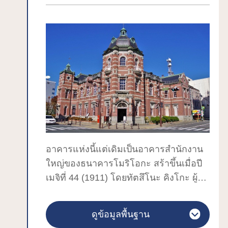
ใบเมเปิ้ลและใบแปะก๊วยเปลี่ยนสีมาช่วย
เช่าจะสะดวกในการตระเวนเที่ยวฮิระอิซุมิ
เสริมความงามให้กับกำแพงหินที่อยู่ด้าน
รถบัสนำเที่ยว “รุนรุน” จะเริ่มต้นที่สถานี
หลัง “โมริโอกะยูกิอาคาริ” ในฤดูหนาวจะมี
JR ฮิระอิซุมิ โดยหนึ่งรอบจะใช้เวลา
กระท่อมหิมะจิ๋วจุดไฟสว่างมารังสรรค์ให้
ประมาณ 20 นาทีในการวนตามสถานที่
ภายในสวนมีความมหัศจรรย์ ที่นี่เป็นสวน
ท่องเที่ยวหลักๆ เช่น วัดจูซนจิและวัดโมซือ
อันเต็มไปด้วยเสน่ห์ที่ทิวทัศน์จะแปรเปลี่ยน
จิ ส่วนจักรยานเช่า “รินริน” มีบริการให้เช่า
ไปตามฤดูกาลทั้งสี่
อยู่ภายในระยะเดินจากสถานี JR ฮิระอิซุมิ
ปราสาทโมริโอกะเริ่มสร้างในปี 1597 และ
โปรดสอบถามกับศูนย์แนะนำข้อมูลท่อง
เรียกกันว่าปราสาทโคซุคาตะ เป็นปราสาท
เที่ยวของสถานี
สำหรับอยู่อาศัยของผู้ครองแคว้นแต่ตัว
ปราสาทพังไปเกือบหมดในปี 1874 แต่
อาคารแห่งนี้แต่เดิมเป็นอาคารสำนักงาน
กำแพงหินยังคงอยู่ในสภาพสวยงามและมี
ใหญ่ของธนาคารโมริโอกะ สร้าขึ้นเมื่อปี
การปรับปรุงขึ้นมาใหม่ให้เป็นสวนในปี
เมจิที่ 44 (1911) โดยทัตสึโนะ คิงโกะ ผู้
1906
ออกแบบสถานีรถไฟโตเกียว และคะไซ
ปัจจุบันคุ้นเคยกันในชื่อ “สวนซากปราสาท
มันจิ ถือเป็นสมบัติทางวัฒนธรรมของชาติ
ดูข้อมูลพื้นฐาน
โมริโอกะ” และเป็นสถานที่พักผ่อนหย่อน
ภายในอาคารแบ่งออกเป็นสองส่วน ได้แก่