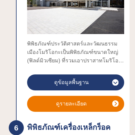
Reimen ในหมู่บ้านแฮนด์เมดโมริโอกะ
บะหมี่เย็นเป็นหนึ่งในสามบะหมี่หลักของโม
ริโอกะ (วังโกะโซบะ บะหมี่เย็น และจาจา
เม็ง)
พิพิธภัณฑ์ประวัติศาสตร์และวัฒนธรรม
เมืองโมริโอกะเป็นพิพิธภัณฑ์ขนาดใหญ่
(ฟิลด์มิวเซียม) ที่รวมเอาปราสาทโมริโอ
กะกับเมืองโจกะมาจิ (เมืองใจกลาง) เข้าไว้
ด้วยกันเพื่อเป็นการกระตุ้นให้เมืองกลับมา
ดูข้อมูลพื้นฐาน
มีชีวิตชีวามากขึ้นในฐานะที่เป็นศูนย์รวม
ชุมชนและการเรียนรู้ที่จัดเก็บ อนุรักษ์ และ
เผยแพร่ข้อมูลทางประวัติศาสตร์และ
ดูรายละเอียด
วัฒนธรรม เราจะรักษาความเป็น
พิพิธภัณฑ์เพื่อการท่องเที่ยวและการแลก
พิพิธภัณฑ์เครื่องเหล็กร็อค
เปลี่ยนวัฒนธรรมแห่งใหม่อันเป็น "เมืองโม