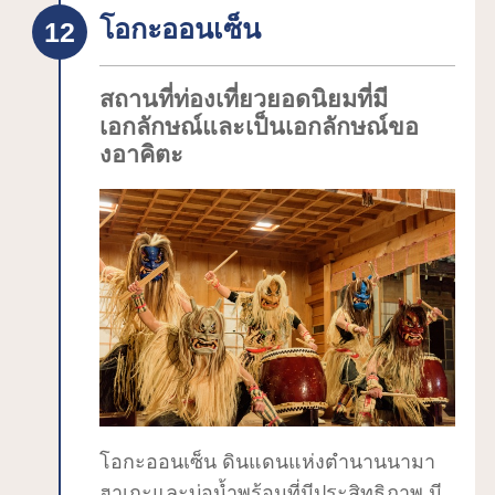
ไข้เจ็บ การเก็บเกี่ยวนาข้าวและพืชผลต่างๆ
โอกะออนเซ็น
ได้ผลผลิตดี ภูเขาอุดมสมบูรณ์ ทะเลก็อุดม
สมบูรณ์
"พิพิธภัณฑ์นามาฮาเกะ" เป็นสถานที่
สถานที่ท่องเที่ยวยอดนิยมที่มี
เอกลักษณ์และเป็นเอกลักษณ์ขอ
แนะนำประวัติศาสตร์และภูมิอากาศของ
งอาคิตะ
พื้นที่แถบนี้โดยมีนามาฮาเกะเป็นหัวข้อจัด
แสดงหลัก ที่มุมจัดแสดงเกี่ยวกับนามาฮา
เกะ มีการจัดแสดงหน้ากากหลายแบบ
หลายลายที่ถูกใช้จริงในแต่ละหมู่บ้านมาก
ถึง 150 ชิ้น ส่วนที่ห้องโถงแห่งตำนานมี
การแสดงภาพยนตร์เรื่อง "ค่ำคืนหนึ่งของ
นามาฮาเกะ" ที่มีการแนะนำวัฒนธรรมนา
มาฮาเกะในวันส่งท้ายปีเก่า
นอกจากจะมีมุมที่คุณสามารถถ่ายรูปที่
ระลึกขณะสวมใส่ชุดนามาฮาเกะของจริง
โอกะออนเซ็น ดินแดนแห่งตำนานนามา
ได้แล้ว (ปัจจุบันปิดทำการเพื่อป้องกันการ
ฮาเกะและบ่อน้ำพุร้อนที่มีประสิทธิภาพ มี