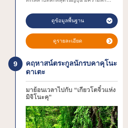
ทะเลสาบที่ลึกที่สุดในญี่ปุ่น มีความลึก
มากมาย ฉะนั้นคุณน่าจะหาโรงแรมที่
423.4 เมตร สีของน้ำบนพื้นผิวของ
ถูกใจได้ไม่ยาก
ทะเลสาบที่เปลี่ยนจากสีน้ำเงินอัญมณี
เทศกาลทะเลสาบโกโชะในฤดูร้อนจะมี
ดูข้อมูลพื้นฐาน
ไพฑูรย์ เป็นสีน้ำเงินของท้องฟ้า และเป็น
การจุดดอกไม้ไฟแสนงดงามเหนือท้อง
สีน้ำเงินครามนั้นควรค่าแก่การมาเยี่ยมชม
ทะเลสาบ จึงต้องไม่พลาดมาเพลิดเพลินกับ
และอยากให้ลองมาทำกิจกรรมใน
ดูรายละเอียด
ทะเลสาบไปพร้อมกับทิวทัศน์ทั้งสี่ฤดูกาล
ทะเลสาบที่มีทั้งการล่องเรือชมทิวทัศน์ ปั่น
ไม่ว่าจะเป็นซากุระ ใบไม้สีเขียวชอุ่ม ใบไม้
เรือถีบ พายเรือแคนู เรือคายัค และพายซับ
เปลี่ยนสี หรือวิวหิมะกันได้ที่นี่
คฤหาสน์ตระกูลนักรบคาคุโนะ
บอร์ด (SUP) เป็นต้น นอกจากนี้ สีสันของ
ดาเตะ
น้ำในทะเลสาบจะเปลี่ยนไปตามองศาที่คุณ
มอง จึงแนะนำให้ทำกิจกรรม เช่น ปั่น
จักรยาน เดินป่า และขับรถเลียบทะเลสาบ
มาย้อนเวลาไปกับ “เกียวโตจิ๋วแห่ง
หรือหากมาตั้งแคมป์ก็จะได้เพลิดเพลินกับ
มิจิโนะคุ”
สีสันของทะเลสาบที่เปลี่ยนไปในแต่ละช่วง
เวลา
"รูปปั้นทัตสึโกะ" รูปปั้นผู้หญิงสีทองที่มีฉาก