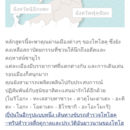
หลักสูตรนี้จะพาคุณผ่านเมืองต่างๆ ของโทโฮคุ ซึ่งยัง
คงเหลือสถาปัตยกรรมที่ชวนให้นึกถึงอดีตและ
คฤหาสน์ซามูไร
แต่ละเมืองมีบรรยากาศที่แตกต่างกัน และการเดินเล่น
รอบเมืองก็สนุกมาก
คุณยังสามารถเพลิดเพลินไปกับประสบการณ์
ปฏิสัมพันธ์กับสุนัขอาคิตะแสนน่ารักได้อีกด้วย
(โมริโอกะ - ทะเลสาบทาซาวะ - คาคุโนะดาเตะ - อะคิ
ตะ - โอกะ - โอดาเตะ - ฮิโรซากิ - อะโอะโมะริ)
ญี่ปุ่นในอีกรูปแบบหนึ่ง เส้นทางขับรถสำรวจโทโฮคุ
~ทริปสำรวจสี่ฤดูกาลและประวัติอันยาวนานของโทโฮ