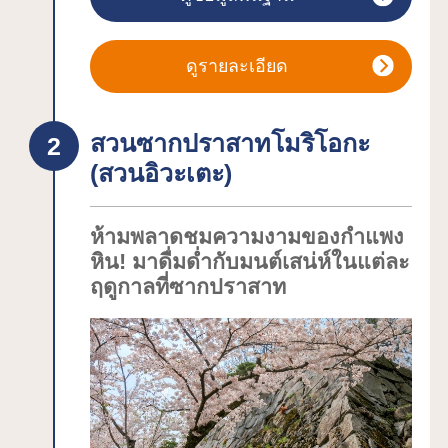
อื่นๆ อีกมากมาย! ไม่ว่าจะเป็น "วิหารเบงเค
โด" "วิหารยะคุชิโด" "วิหารหลักฮงโด"
เป็นต้น
ดูรายละเอียด
วัดจูซนจิสร้างขึ้นเมื่อปี 850 โดยพระที่มี
สมณศักดิ์สูงนามจิคะคุไดชิเอ็นนิน จน
สวนซากปราสาทโมริโอกะ
กระทั่งต้นศตวรรษที่ 12 คิโยะฮิระ ผู้ครอง
(สวนอิวะเตะ)
แคว้นโอชูรุ่นแรกของตระกูลฟุจิวะระก็ได้
สร้างวัดขนาดใหญ่ขึ้น เพื่ออธิษฐานให้
สังคมสงบสุขดั่งในอุดมคติตามคำสอนของ
ห้ามพลาดชมความงามของกำแพง
พระพุทธเจ้าเนื่องจากคิโยะฮิระเสีย
หิน! มาดื่มด่ำกับมนต์เสน่ห์ในแต่ละ
ฤดูกาลที่ซากปราสาท
ครอบครัวไปในสงคราม ฮิระอิซุมิเคยเป็น
แหล่งผลิตทองที่รุ่งเรืองยาวนานเกือบ 100
ปีตั้งแต่โมะโตะฮิระรุ่นที่สองและฮิเดะฮิระ
รุ่นที่สาม จนยะซุฮิระรุ่นที่สี่โดนตระกูลมิ
นาโมโตะทำลายล้างวิหารคนจิคิโดเป็น
สถาปัตยกรรมทรัพย์สินของญี่ปุ่นหมายเลข