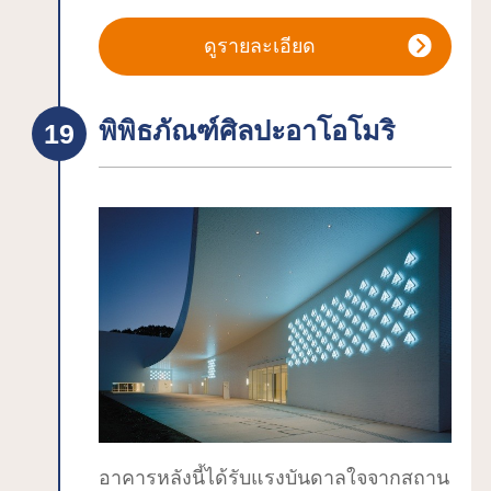
(ข้อมูล ณ วันที่ 31 มกราคม 2563)
เผาที่มีลักษณะคล้ายจาน เสาไม้ขนาดยักษ์
ดูรายละเอียด
และการทาสีลงรัก ถูกขุดพบ และในเดือน
พฤศจิกายน พ.ศ. 2543 ก็ถูกกำหนดให้เป็น
โบราณสถานพิเศษระดับชาติ นอกจากนี้
พิพิธภัณฑ์ศิลปะอาโอโมริ
ในเดือนกรกฎาคม พ.ศ. 2564 "ซากปรักหัก
พังโจมงในฮอกไกโดและโทโฮคุตอน
เหนือ" รวมถึงซากปรักหักพังซันไน มารุยา
มะ ได้รับการจดทะเบียนเป็นมรดกโลกทาง
วัฒนธรรมที่โจมน จิยูคัง สิ่งของที่ขุดพบจะ
ถูกจัดแสดงในห้องนิทรรศการถาวร
``พิพิธภัณฑ์ซันมารุ'' วิดีโอแนะนำซากปรัก
หักพังจะแสดงที่โรงละครโจมง และใน
เวิร์คช็อปสัมผัสประสบการณ์ คุณจะได้
สัมผัสประสบการณ์สร้างสิ่งต่างๆ (สำหรับ
รายละเอียด โปรดดูที่ ``ซันมารุ
อาคารหลังนี้ได้รับแรงบันดาลใจจากสถาน
พิพิธภัณฑ์'') โปรดตรวจสอบเวิร์คช็อป