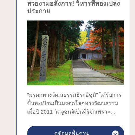
สวยงามอลังการ! วิหารสีทองเปล่ง
ประกาย
"มรดกทางวัฒนธรรมฮิระอิซุมิ" ได้รับการ
ขึ้นทะเบียนเป็นมรดกโลกทางวัฒนธรรม
เมื่อปี 2011 วัดจูซนจิเป็นที่รู้จักเพราะ
"วิหารคนจิคิโด" ซึ่งเปล่งประกายสีทอง
อย่างสวยงามอลังการ แต่ก็ยังมีจุดน่าชม
ดูข้อมูลพื้นฐาน