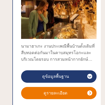
ธรรมชาติของญี่ปุ่นอีกด้วย
ทำเลดีโดยใช้เวลาเดิน 15-20 นาทีจาก
สถานี JR คะคุโนะดะเทะ และ “คะคุโนะ
ดะเทะเอกิมาเอะคุระ” อาคารสไตล์โกดังที่
ตั้งอยู่หน้าสถานีได้กลายเป็นศูนย์แนะนำ
ข้อมูลท่องเที่ยว ซึ่งการหยิบแผนที่หรือแผ่น
พับนี้จะช่วยให้คุณเที่ยวได้สะดวกสบาย
นามาฮาเกะ งานประเพณีพื้นบ้านดั้งเดิมที่
สืบทอดต่อกันมาในคาบสมุทรโอกะและ
บริเวณโดยรอบ การสวมหน้ากากยักษ์
พร้อมกับเปล่งเสียงตะโกนไปด้วยว่า "มีเด็ก
ร้องไหมมม" คนจึงมักคิดกันว่าเป็นปีศาจ
ดูข้อมูลพื้นฐาน
ร้ายที่ชอบทำให้เด็กร้องไห้ แต่แท้จริงแล้ว
นามะฮาเกะนั้นเป็นเทพที่เสด็จลงมาในวัน
ส่งท้ายปีเก่าของทุกปีเพื่อคอยตักเตือนผู้คน
ดูรายละเอียด
ไม่ให้เกียจคร้าน ช่วยให้ปราศจากโรคภัย