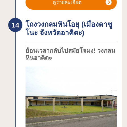
รอคอยเจ้าของของมันทุกวันภายในนั้น
ดูรายละเอียด
นอกจาก "ห้องจัดแสดงนิทรรศการสุนัข
อะคิตะ” ที่คุณจะได้พบกับสุนัขอะคิตะแล้ว
โถงวงกลมหินโอยุ (เมืองคาซู
ยังมี "พิพิธภัณฑ์สุนัขอะคิตะ” ที่จัดแสดง
โนะ จังหวัดอาคิตะ)
เอกสารบันทึกที่เกี่ยวข้องกับสุนัขอะคิตะ
รวมทั้ง “มุมของฝาก” ด้วย
ย้อนเวลากลับไปสมัยโจมง! วงกลม
หินอาคิตะ