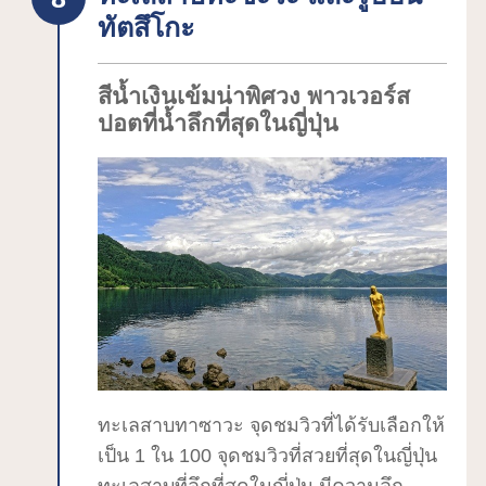
และมีชื่อเสียงว่าเป็นน้ำพุร้อนผิวงามซึ่งจะ
ทัตสึโกะ
ช่วยขจัดสิ่งสกปรกบนผิวและทำให้ผิวลื่น
เรียบเนียน อีกจุดหนึ่งที่น่าสนใจคือการมี
สีน้ำเงินเข้มน่าพิศวง พาวเวอร์ส
กรดเมตาซิลิเกตอันเป็นสารให้ความชุ่มชื้น
ปอตที่น้ำลึกที่สุดในญี่ปุ่น
ตามธรรมชาติซึ่งกำลังเป็นที่สนใจรวมอยู่
ด้วย
ตั้งอยู่ในทำเลที่ดีโดยนั่งรถยนต์ 30 นาที
จากสถานีโมริโอกะ นอกจากบริเวณใกล้
เคียงจะมีสถานที่ท่องเที่ยวอย่าง “ฟาร์ม
โคะอิวะอิ” และ “หมู่บ้านสิ่งประดิษฐ์มือโม
ริโอกะ” แล้ว ยังเดินทางไปสถานที่ท่อง
เที่ยวอย่างทะเลสาบโทะวะดะ ฮะจิมันไท
คะคุโนะดะเทะ ชายหาดโจโดะงาฮามะ ฮิ
ราอิซุมิได้ง่ายอีกด้วย จึงขอแนะนำให้เป็น
ทะเลสาบทาซาวะ จุดชมวิวที่ได้รับเลือกให้
จุดศูนย์กลางสำหรับการท่องเที่ยวโทโฮคุ
เป็น 1 ใน 100 จุดชมวิวที่สวยที่สุดในญี่ปุ่น
ตอนเหนือ เมืองออนเซ็นมีที่พักใหญ่น้อย