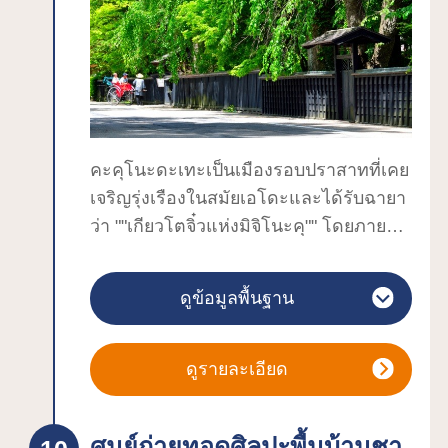
หลังเป็นทะเลสาบอันงดงาม จุดท่องเที่ยว
ชื่อดังของทะเลสาบทะซะวะ สร้างขึ้นตาม
ตำนานที่ว่า เมื่อนานมาแล้วมีหญิงสาวผู้
หนึ่งชื่อว่าทัตสึโกะ เธอปรารถนาให้ความ
งดงามของเธอเป็นนิรันดร์ แต่แล้ววันหนึ่ง
เธอก็ได้กลายเป็นมังกร เธอจึงกระโจนตัว
เองลงไปในทะเลสาบทะซะวะ และยังมี
คะคุโนะดะเทะเป็นเมืองรอบปราสาทที่เคย
ตำนานเล่าต่ออีกว่า ที่ทะเลสาบที่มีชื่อว่า
เจริญรุ่งเรืองในสมัยเอโดะและได้รับฉายา
ฮาจิโร่กะตะ มีชายคนหนึ่งชื่อฮาจิโร่ทาโร่
ว่า ""เกียวโตจิ๋วแห่งมิจิโนะคุ"" โดยภายใน
ได้กลายร่างจากมนุษย์ไปเป็นมังกรและได้
พื้นที่เล็กๆ รัศมี 2 กม. มีสิ่งก่อสร้างตั้งแต่
มาหลงรักกับทัตสึโกะ ต่อมาทั้งสองได้มา
สมัยโบราณหลงเหลืออยู่จำนวนมาก เช่น
ดูข้อมูลพื้นฐาน
อาศัยอยู่ด้วยกันที่ทะเลสาบทะซะวะ
คฤหาสน์ซามูไร จึงเป็นสถานที่ท่องเที่ยว
ทะเลสาบจึงลึกขึ้นเรื่อยๆ จนไม่กลายเป็น
ยอดนิยมที่นักท่องเที่ยวทั้งชาวญี่ปุ่นและ
น้ำแข็งในฤดูหนาว ในขณะที่ทะเลสาบฮาจิ
ชาวต่างชาติแห่แหนกันมาเพื่อชมเมืองอัน
ดูรายละเอียด
โร่กะตะซึ่งไร้เจ้าของกลับตื้นเขินขึ้นเรื่อยๆ
งดงามแบบย้อนยุค ถนนเส้นหลักที่ตัดผ่าน
ทุกปีๆ
ระหว่างกลุ่มคฤหาสน์ซามูไรได้รับการขึ้น
ศูนย์ถ่ายทอดศิลปะพื้นบ้านชา