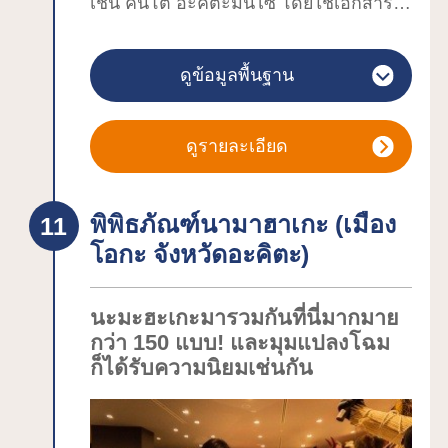
สงสัย แล้วจะยิ่งรู้สึกเช่นนั้นมากขึ้นเมื่อนั่ง
เช่น คันโต อะคิตะมันไซ โดยใช้เอกสาร
รถลากตระเวนไปตามถนนหนทางจาก
และสื่อวิดีโอในการนำเสนอ ทึ่งไปกับ
“พิพิธภัณฑ์ศิลปะหัตถกรรมจากเปลือกไม้
ความอลังการของโคมไฟคันโตของจริง
ดูข้อมูลพื้นฐาน
ซากุระ”
ขนาดมหึมาที่ตั้งเรียงรายอยู่ในห้องโถง
มีกลิ่นอายที่แตกต่างไปตามฤดูกาลทั้งสี่ไม่
นิทรรศการแบบเพดานสูงโล่ง อีกทั้งยัง
ว่าจะเป็นซากุระ ใบไม้เขียวชอุ่ม ใบไม้
สามารถเข้าร่วมประสบการณ์การแสดง
ดูรายละเอียด
เปลี่ยนสี หรือวิวหิมะ แต่โด่งดังเป็นพิเศษ
คันโตโดยถือไว้ที่มือได้ด้วย
ในฐานะเป็นจุดชมซากุระชื่อดังและจะมี
พิพิธภัณฑ์นามาฮาเกะ (เมือง
ผู้คนมากมายมากันอย่างคับคั่งตั้งแต่ปลาย
โอกะ จังหวัดอะคิตะ)
เดือนเมษายนจนถึงต้นเดือนพฤษภาคมซึ่ง
เป็นช่วงเหมาะกับการชม สีซากุระของ
ซากุระพันธุ์กิ่งย้อยที่สง่างามอยู่บนรั้วสีดำ
นะมะฮะเกะมารวมกันที่นี่มากมาย
ของคฤหาสน์ซามูไรนี้เป็นวิวธรรมชาติที่
กว่า 150 แบบ! และมุมแปลงโฉม
สวยงาม มีซากุระพันธุ์กิ่งย้อยเรียงรายกว่า
ก็ได้รับความนิยมเช่นกัน
400 ต้นและ 162 ต้นในบรรดานั้นได้รับ
การขึ้นทะเบียนให้เป็นอนุสรณ์ทาง