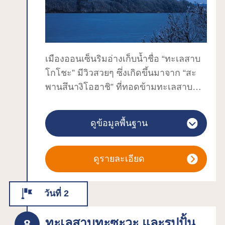
เชิญมาสัมผัสกับอดีต ปัจจุบัน และอนาคต
ของ Nambu Tekki
เมืองออนเซ็นริมอ่างเก็บน้ำชื่อ “ทะเลสาบ
โกโชะ” มีวิวสวยๆ ซึ่งเกิดขึ้นมาจาก “สะ
พานสึนางิโอฮาชิ” ที่ทอดข้ามทะเลสาบ
และภูเขาอิวะเตะให้ได้เพลิดเพลินกัน
สึนางิออนเซ็นมีประวัติศาสตร์ยาวนานถึง
ดูข้อมูลพื้นฐาน
900 ปี และชื่อของมันตั้งมาจากตอนที่นาย
พลมินาโมโตะโนะโยชิอิเอะผูกม้าตัวโปรด
เอาไว้กับหินก่อนจะลงแช่เมื่อศตวรรษที่ 11
ดูรายละเอียด
ภายในศาลเจ้าสึนางิออนเซ็นจึงมีหินสึนางิ
อยู่ ผู้คนจำนวนมากคุ้นเคยดีว่าเป็น “โมริ
วันที่ 2
โอกะโนะโอคุซาชิกิ (สถานที่พักผ่อนแห่ง
โมริโอกะ)” น้ำพุร้อนมีคุณสมบัติเป็นด่าง
ทะเลสาบทะซะวะ และรูปปั้น