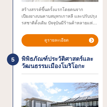
สร้างสรรค์ขึ้นครั้งแรกโดยคนจาก
เปียงยางบนคาบสมุทรเกาหลี และปรับปรุง
รสชาติดั้งเดิม ปัจจุบันมีร้านค้าหลายแห่ง
ในเมืองโมริโอกะที่ให้บริการ และคุณ
สามารถเพลิดเพลินกับรสชาติที่แต่ละร้าน
ดูรายละเอียด
ภาคภูมิใจได้ เส้นหมี่เย็นโมริโอกะมี
ลักษณะพิเศษคือเส้นโปร่งแสงที่เหนียวนุ่ม
ซึ่งทำจากแป้งสาลีและแป้งมันฝรั่ง เส้น
พิพิธภัณฑ์ประวัติศาสตร์และ
บะหมี่มีเนื้อสัมผัสที่นุ่ม ซุปเข้มข้นที่ทำจาก
วัฒนธรรมเมืองโมริโอกะ
กระดูกวัว และรสชาติที่เป็นเอกลักษณ์ที่
ผสมผสานความเผ็ดและความเปรี้ยวขอ
งกิมจิ หลายๆ คนติดใจ โดยมัน คนที่ไม่
ชอบเผ็ดสามารถปรับความเผ็ดได้โดยการ
ปรับปริมาณกิมจิ คุณสามารถลองทำบะหมี่
ด้วยมือได้ที่เวิร์คช็อป Pyonpyonsha