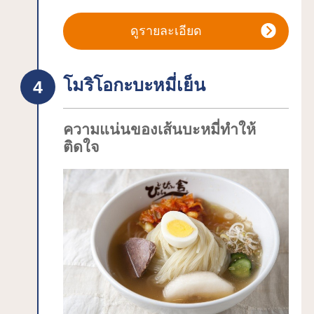
ใจของชาวเมือง ทั้งยังได้รับเลือกให้เป็น
โซน "ธนาคารโมริโอกะ (คิดค่าเข้าชม)" ที่
หนึ่งใน “ร้อยอันดับสวนทางประวัติศาสตร์
มีนิทรรศการต่างๆเกี่ยวกับอาคารแห่งนี้ไม่
ดูรายละเอียด
ของญี่ปุ่น”
ว่าจะเป็นการก่อสร้าง ผู้ออกแบบ และ
มีศิลาจารึกของเหล่าบุคคลที่มีความ
ประวัติของธนาคาร และโซน "ธนาคารอิ
สัมพันธ์กับสถานที่แห่งนี้ เช่น ศิลาจารึก
โมริโอกะบะหมี่เย็น
วาเตะ (ฟรี)" ที่เปิดโอกาสให้คนในชุมชน
บทเพลงของอิชิคาวะ ทาคุโบคุ ศิลาจารึก
สามารถทำกิจกรรมร่วมกันได้
บทกวีของมิยะซะวะ เค็นจิ และศิลาจารึก
ความแน่นของเส้นบะหมี่ทำให้
งานประพันธ์ของนิโตเบะ อินาโซ
ติดใจ