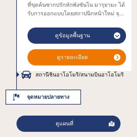
ที่ขุดค้นซากปรักหักพังซันไน มารุยามะ ได้
ประสบการณ์ซากปรักหักพัง
รับการออกแบบโดยสถาปนิกหน้าใหม่ จุน
Uchimaruyama)นอกจากนี้ ไกด์อาสา
อาโอกิ คุณสามารถชมภาพวาดพื้นหลัง
สมัครยังจัดทัวร์ชมซากปรักหักพังอีกด้วย
เวทีสำหรับบัลเล่ต์ผลงานชิ้นเอกของ
ดูข้อมูลพื้นฐาน
Chagall เรื่อง "Aleko" ขนาดประมาณ 9 x
15 เมตร รวมถึงผลงานของศิลปินที่
เกี่ยวข้องกับจังหวัดอาโอโมริ เช่น โยชิโท
ดูรายละเอียด
โม นารา, ชิโกะ มุนากาตะ และชูจิ เทรา
ยามะนี่คือพื้นที่ที่คุณสามารถสัมผัส
สถานีชินอาโอโมริ/สนามบินอาโอโมริ
ประสบการณ์การสร้างสรรค์งานศิลปะอัน
เป็นเอกลักษณ์ของอาโอโมริ
จุดหมายปลายทาง
ดูแผนที่