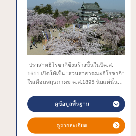
ปราสาทฮิโรซากิซึ่งสร้างขึ้นในปีค.ศ.
1611 เปิดให้เป็น "สวนสาธารณะฮิโรซากิ"
ในเดือนพฤษภาคม ค.ศ.1895 นับแต่นั้น
เป็นต้นมาประชาชนและนักท่องเที่ยว
มากมายก็ได้รับความเพลิดเพลินจากสวน
ดูข้อมูลพื้นฐาน
แห่งนี้
หอคอยปราสาท ประตูปราสาท 5 แห่ง
และป้อมปราการ 3 แห่งที่หลงเหลือมา
ดูรายละเอียด
ตั้งแต่สมัยเอโดะ ได้รับการขึ้นทะเบียนให้