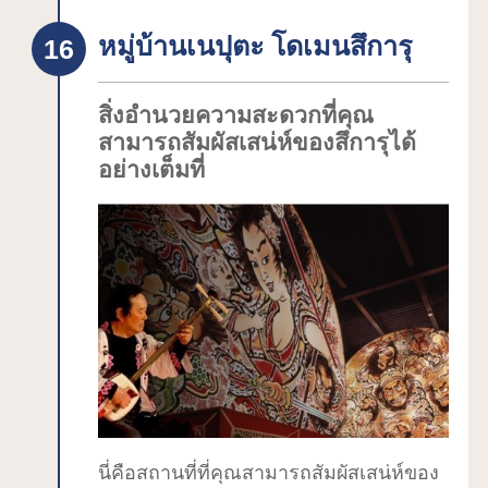
เป็นสมบัติทางวัฒนธรรมที่สำคัญของชาติ
หมู่บ้านเนปุตะ โดเมนสึการุ
ภายในสวนฮิโรซากิมีต้นซากุระปลูกอยู่ 52
สิ่งอำนวยความสะดวกที่คุณ
สามารถสัมผัสเสน่ห์ของสึการุได้
สายพันธุ์ ประมาณ 2,600 ต้น และเป็น "1
อย่างเต็มที่
ใน 3 จุดชมดอกซากุระที่สวยงามที่สุดใน
ญี่ปุ่น" นอกจากนี้ยังมีไฮไลท์อย่างอื่นอีก
มากมาย เช่น โซเมโยชิโนะ ต้นซากุระที่
มีอายุยืนยาวที่สุดในสวนฮิโรซากิ ซึ่งมีอายุ
มากกว่า 140 ปี, การประดับไฟที่ต้นซากุระ
ในช่วงกลางคืน, และ "แพซากุระ" กลีบ
ดอกซากุระที่ร่วงหล่นเป็นแพอยู่เต็มคูเมือง
เป็นต้นตั้งแต่ปลายเดือนเมษายนถึงต้น
เดือนพฤษภาคม จะมีการจัดงาน "เทศกาล
ดอกซากุระฮิโรซากิ" ซึ่งจัดขึ้นเป็นประจำ
นี่คือสถานที่ที่คุณสามารถสัมผัสเสน่ห์ของ
ทุกปี มีผู้คนเดินทางมาเยี่ยมชมเป็นจำนวน