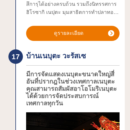
สึการุได้อย่างครบถ้วน รวมถึงนิทรรศการ
มากจากภายในและนอกจังหวัด
ฮิโรซากิ เนปุตะ มุมสาธิตการทำปลาทอง
ปัจจุบัน หอคอยปราสาทฮิโรซากิถูกเคลื่อน
เนปุตะ และการแสดงสดของเนปุตะ ฮายา
ย้ายไปด้านในของป้อมปราการชั้นในเพื่อ
ชิ และสึการุ ชามิเซ็นนอกจากนี้ยังมีมุม
ทำการซ่อมแซมกำแพงหิน ผู้เข้าชม
ดูรายละเอียด
จำหน่ายผัก แอปเปิ้ล ข้าว และสินค้าอื่นๆ
สามารถเพลิดเพลินกับการถ่ายภาพภูเขาอิ
จากฟาร์มโดยตรง รวมถึงสินค้าหัตถกรรม
วากิ หรือที่รู้จักในชื่อฟูจิแห่งสึงารุ ร่วมกับ
อีกด้วย
ดอกซากุระและหอคอยปราสาทได้เฉพาะ
บ้านเนบุตะ วะรัสเซ
●พื้นที่ทัวร์แบบชำระเงิน (30-45 นาที)นิทร
ในช่วงเวลานี้เท่านั้น
รศการเนปูตะขนาดใหญ่ขนาดเท่าของจริง
มีการจัดแสดงเนบุตะขนาดใหญ่สี่
ที่คุณจะได้เห็นโครงของเนปูตะขนาดใหญ่
อันที่ปรากฎในช่วงเทศกาลเนบุตะ
สูง 10 เมตร การสาธิตดนตรีฟลุตและ
นอกจากนี้ ในช่วงฤดูใบไม้ร่วง ใบของต้น
คุณสามารถสัมผัสอาโอโมริเนบุตะ
กลอง ประสบการณ์ตีกลองไทโกะ และ
เมเปิลประมาณ 1,000 ต้น และต้นซากุระ
ได้ด้วยการจัดประสบการณ์
โกดังเก็บข้าวสึการุจากยุคศักดินาที่ได้รับ
2,600 ต้นจะเปลี่ยนเป็นสีสดใส, "เทศกาล
เทศกาลทุกวัน
การกำหนดให้เป็นสิ่งแปลกตา อาคารใน
ดอกเบญจมาศและใบไม้เปลี่ยนสีฮิโรซากิ"
เมืองฮิโรซากิ คุณสามารถชมวิธีการ
ที่มีการประดับตกแต่งสถานที่จัดงานด้วย
ทำงานฝีมือ เช่น ว่าวและเครื่องเขินสึการุ
ดอกเบญจมาศและฟลาวเวอร์อาร์ท, ในฤดู