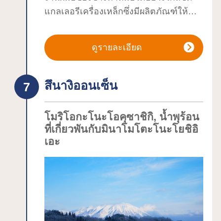
แกลเลอรีเครื่องเหล็กซึ่งมีผลิตภัณฑ์ให้
เลือกมากมายมากที่สุดในจังหวัดก็เป็น
สถานที่ที่ต้องไปชมเช่นกันเครื่องเหล็กนัมบุ
ดูรายละเอียด
ถูกผลิตขึ้นด้วยกระบวนการและมือมนุษย์
มากมายพิพิธภัณฑ์เครื่องเหล็กอิวาชูเป็น
สถานที่ที่คุณสามารถชมกระบวนการผลิต
สึนางิออนเซ็น
เครื่องเหล็กได้อย่างใกล้ชิดหลังจาก
เพลิดเพลินกับโลกแห่งการผลิตแบบ
โมริโอกะโนะโอคุซาชิกิ, น้ำพุร้อน
ไดนามิกและละเอียดอ่อน เช่น การหล่อ
ที่เกี่ยวพันกับมินาโมโตะโนะโยชิอิ
และการระบายสีแลคเกอร์แล้ว ให้มุ่งหน้า
เอะ
ไปยังแกลเลอรีนิทรรศการที่มีผลิตภัณฑ์ให้
เลือกมากมายมากที่สุดในจังหวัดพนักงาน
ของเราซึ่งเชี่ยวชาญด้านวิธีการผลิตและ
การใช้งานสามารถช่วยงานเครื่องเหล็กได้
ทุกด้านรูปแบบใหม่ๆ ถูกสร้างขึ้นทุกวัน
ตามประเพณีที่มีมายาวนานกว่า 400 ปี