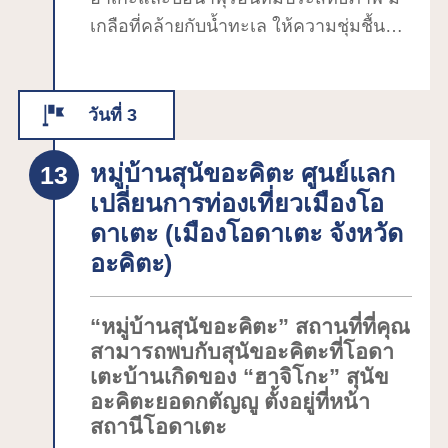
แพร่ระบาดของโควิด-19) ยังมีมุมจำหน่าย
เกลือที่คล้ายกับน้ำทะเล ให้ความชุ่มชื้นสูง
สินค้าที่ระลึกเกี่ยวกับนามาฮาเกะอีกด้วย
และสวยงามสำหรับผิว เพื่อเป็นความสุขใน
และถ้าหากคุณโชคดี คุณอาจได้ชมช่าง
การทำอาหาร คุณยังสามารถเพลิดเพลิน
แกะสลักนามาฮาเกะทำการสาธิตแกะสลัก
กับ ``อาหารย่างหิน'' ซึ่งเป็นเมนูพิเศษของ
หน้ากากด้วยมือ (จัดขึ้นเป็นครั้งคราว)
วันที่ 3
Oga นอกจากนี้เรายังมีการแสดงนามาฮา
ติดกับ "พิพิธภัณฑ์นามาฮาเกะ" คือ
เงะไทโกะแบบถาวร ซึ่งเป็นศิลปะการ
หมู่บ้านสุนัขอะคิตะ ศูนย์แลก
"พิพิธภัณฑ์ตำนานพื้นบ้านโอะกะชินซัน" ที่
แสดงท้องถิ่นที่ผสมผสานนามาฮาเกะและ
ซึ่งสามารถชมการแสดงจริงของนามาฮา
เปลี่ยนการท่องเที่ยวเมืองโอ
กลองญี่ปุ่นเข้าด้วยกัน
เกะ หากมีโอกาส โปรดเดินทางมาเยี่ยม
ดาเตะ (เมืองโอดาเตะ จังหวัด
ชมทั้งสองแห่งและเพลิดเพลินไปกับ
อะคิตะ)
วัฒนธรรมพื้นบ้านนามาฮาเกะที่ซึ่งได้รับ
การขึ้นทะเบียนให้เป็นมรดกทาง
“หมู่บ้านสุนัขอะคิตะ” สถานที่ที่คุณ
วัฒนธรรมที่จับต้องไม่ได้โดยยูเนสโก
สามารถพบกับสุนัขอะคิตะที่โอดา
เตะบ้านเกิดของ “ฮาจิโกะ” สุนัข
อะคิตะยอดกตัญญู ตั้งอยู่ที่หน้า
สถานีโอดาเตะ