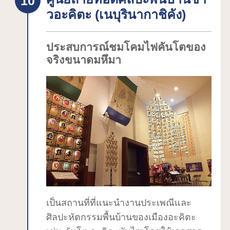
และยังมีรูปปั้นอื่นที่เกี่ยวข้องกับตำนา
ทะเบียนให้เป็นเขตอนุรักษ์กลุ่ม
วอะคิตะ (เนบุรินากาชิคัง)
นทัตสึโกะอีก คือ รูปปั้นกวนอิม "คันนอ
สถาปัตยกรรมดั้งเดิมสำคัญของญี่ปุ่นและ
นทัตสึโกะ" บนชายฝั่งตะวันออกของ
ได้รับการอนุรักษ์เป็นสมบัติทางวัฒนธรรม
ทะเลสาบ และรูปปั้น "เจ้าหญิงทัตสึโกะ" ที่
คุณสามารถเยี่ยมชมคฤหาสน์ซามูไรของ
ประสบการณ์ชมโคมไฟคันโตของ
ตั้งอยู่ในเขตศาลเจ้าโกซะโนะอิชิ รวม
จริงจำนวนมากได้ เช่น “คฤหาสน์อิชิกุโระ”
จริงขนาดมหึมา
ทั้งหมด 3 รูปปั้น และที่อยู่ที่ติดกับรูปปั้นทัต
“หมู่บ้านประวัติศาสตร์คะคุโนะดะเทะ
สึโกะ คือ "ศาลเจ้าอุคิกิ" จุดเสริมพลังเรื่อง
คฤหาสน์อาโอยางิ” “คฤหาสน์อิวาฮาชิ”
การครองคู่ ส่วน "ศาลเจ้าโกซะโนะอิชิ" มี
“คฤหาสน์มัตสึโมโตะ” “คฤหาสน์คาวารา
เทพเจ้าเจ้าหญิงทัตสึโกะ (ทัตสึโคฮิเมะ
ดะ” ในบรรดานั้นมีคฤหาสน์ที่ยังใช้เป็น
โนะ คามิ) เป็นเทพเจ้าประจำศาลเจ้า ขึ้น
บ้านที่อยู่อาศัยแม้ในปัจจุบันนี้ด้วย บริเวณ
ชื่อเรื่องการให้พรที่เกี่ยวกับความสวย
โดยรอบมีร้านให้เช่าชุดกิโมโนอยู่หลาย
ความงาม ประตูโทริอิสีแดงเป็นจุดถ่าย
แห่งจึงขอแนะนำให้เปลี่ยนไปสวมชุด
ภาพที่ได้รับความนิยม
กิโมโนโบราณแล้วไปเดินเล่น การเดินเล่น
ท่ามกลางบ้านเมืองที่อบอวลไปด้วยกลิ่น
อายแบบญี่ปุ่นในชุดกิโมโนจะทำให้รู้สึก
เป็นสถานที่ที่แนะนำงานประเพณีและ
เหมือนได้ย้อนเวลากลับไปอย่างไม่ต้อง
ศิลปะหัตกรรมพื้นบ้านของเมืองอะคิตะ