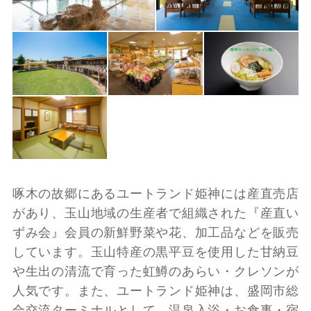
啄木の故郷にあるユートランド姫神には産直売店
があり、玉山地域の生産者で組織された『産直い
ずみ会』会員の新鮮野菜や花、加工品などを販売
しています。玉山特産の黒平豆を使用した甘納豆
や生出の清流で育った虹鱒のあらい・クレソンが
人気です。また、ユートランド姫神は、盛岡市総
合交流ターミナルとして、温泉入浴・お食事・宿