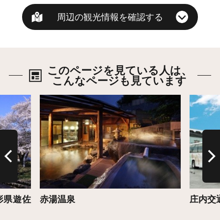
周辺の観光情報を確認する
このページを見ている人は、
こんなページも見ています
詳細はこちら
詳細は
形県遊佐
赤湯温泉
庄内交