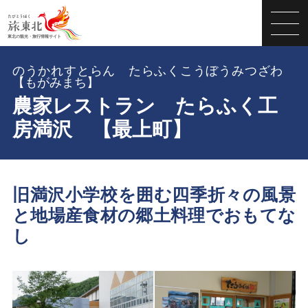
のうかれすとらん たらふくこうぼうみつざわ
【もがみまち】
農家レストラン たらふく工
房満沢 【最上町】
旧満沢小学校を囲む四季折々の風景
と地場産食材の郷土料理でおもてな
し