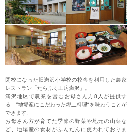
閉校になった旧満沢小学校の校舎を利用した農家
レストラン「たらふく工房満沢」。
満沢地区で農業を営むお母さん方8人が提供す
る “地場産にこだわった郷土料理”を味わうことが
できます。
お母さん方が育てた季節の野菜や地元の山菜な
ど、地場産の食材がふんだんに使われておりま