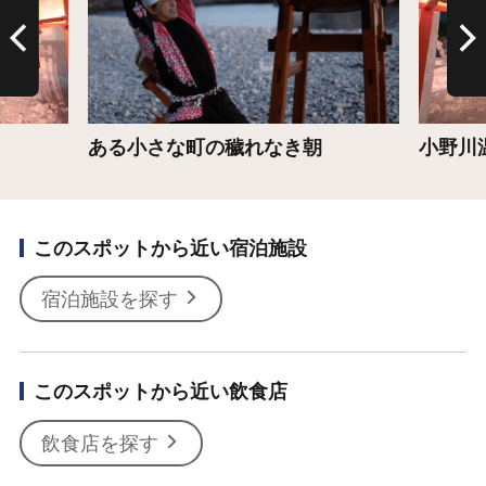
ある小さな町の穢れなき朝
小野川
このスポットから近い宿泊施設
宿泊施設を探す
このスポットから近い飲食店
飲食店を探す