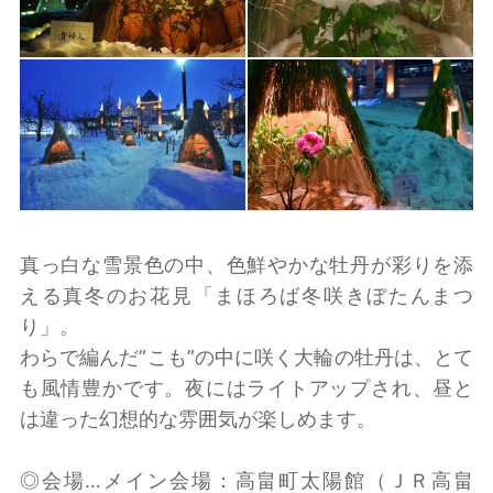
真っ白な雪景色の中、色鮮やかな牡丹が彩りを添
える真冬のお花見「まほろば冬咲きぼたんまつ
り」。
わらで編んだ”こも”の中に咲く大輪の牡丹は、とて
も風情豊かです。夜にはライトアップされ、昼と
は違った幻想的な雰囲気が楽しめます。
◎会場…メイン会場：高畠町太陽館（ＪＲ高畠