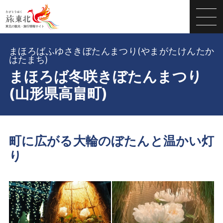
まほろばふゆさきぼたんまつり(やまがたけんたか
はたまち)
まほろば冬咲きぼたんまつり
(山形県高畠町)
町に広がる大輪のぼたんと温かい灯
り