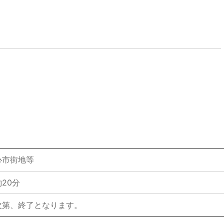
心市街地等
20分
次第、終了となります。