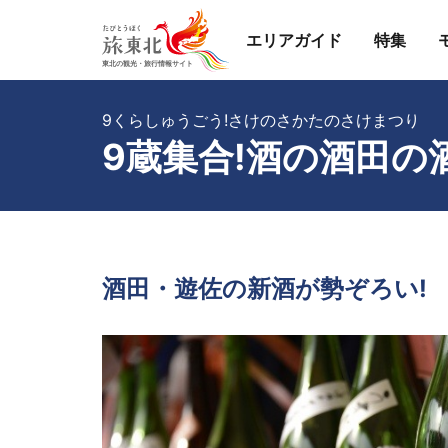
エリアガイド
特集
9くらしゅうごう!さけのさかたのさけまつり
9蔵集合!酒の酒田の
酒田・遊佐の新酒が勢ぞろい!