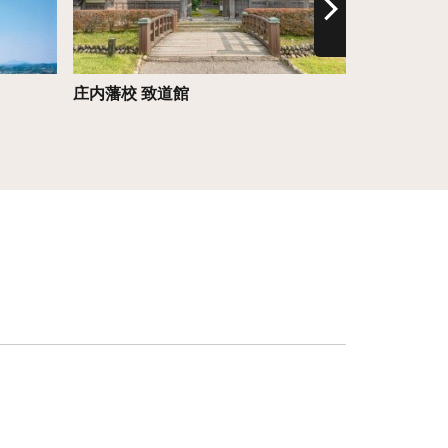
庄内藩校 致道館
多宝院（秋