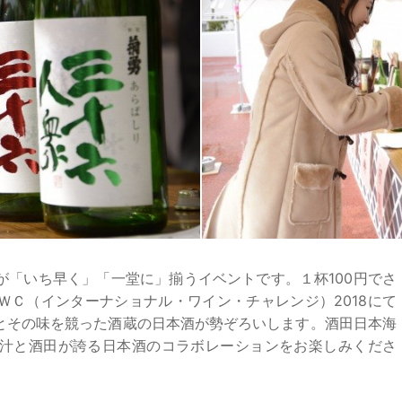
が「いち早く」「一堂に」揃うイベントです。１杯100円でさ
ＷＣ（インターナショナル・ワイン・チャレンジ）2018にて
とその味を競った酒蔵の日本酒が勢ぞろいします。酒田日本海
汁と酒田が誇る日本酒のコラボレーションをお楽しみくださ