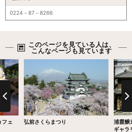
0224－87－8266
このページを見ている人は、
こんなページも見ています
詳細はこちら
詳細は
家カフェ
弘前さくらまつり
浦霞醸造
ギャラ