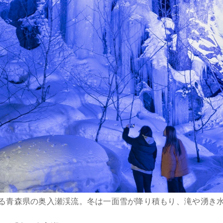
走る青森県の奥入瀬渓流。冬は一面雪が降り積もり、滝や湧き