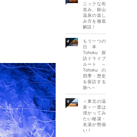
ニックな街
並み、銀山
温泉の楽し
み方を徹底
解説！
詳細はこちら
もう一つの
日本
Tohoku探
訪ドライブ
ルート ～
Tohokuの
四季・歴史
を探訪する
旅へ～
詳細はこちら
＜東北の温
泉＞一度は
浸かってみ
たい秘湯・
名湯が勢揃
い！