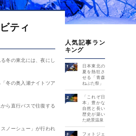
ィビティ
人気記事ラン
キング
れる冬の東北には、夜にし
詳細はこちら
日本東北の
夏を熱狂さ
せる「青森
る「冬の奥入瀬ナイトツア
ねぶた祭」
詳細はこちら
「これぞ日
本」豊かな
泉から直行バスで往復する
自然と長い
歴史が築い
た絶景温泉
トスノーシュー」が行われ
詳細はこちら
フォトジェ