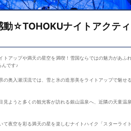
動☆TOHOKUナイトアクテ
イトアップや満天の星空を満喫！雪国ならではの魅力があふ
んです♪
県の奥入瀬渓流では、雪と氷の造形美をライトアップで魅せ
目見ようと多くの観光客が訪れる銀山温泉へ、近隣の天童温
いて夜空を彩る満天の星を楽しむナイトハイク「スターライ