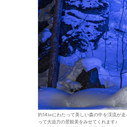
約14㎞にわたって美しい森の中を渓流が
って大迫力の景観美をみせてくれます♪