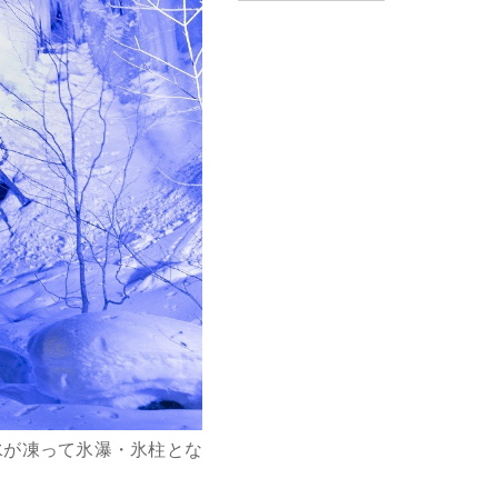
水が凍って氷瀑・氷柱とな