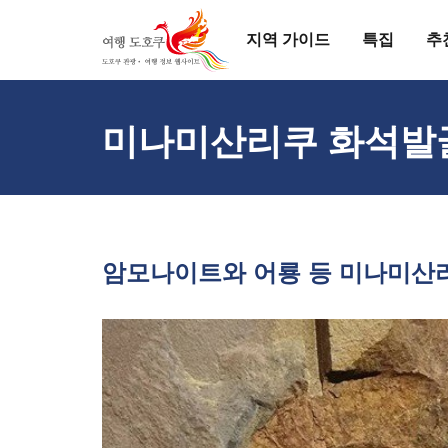
지역 가이드
특집
추
미나미산리쿠 화석발굴
암모나이트와 어룡 등 미나미산