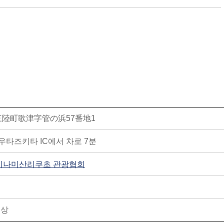
陸町歌津字管の浜57番地1
우타즈키타 IC에서 차로 7분
 미나미산리쿠초 관광협회
이상