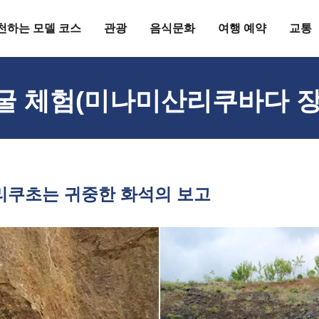
천하는 모델 코스
관광
음식문화
여행 예약
교통
 체험(미나미산리쿠바다 장
리쿠초는 귀중한 화석의 보고